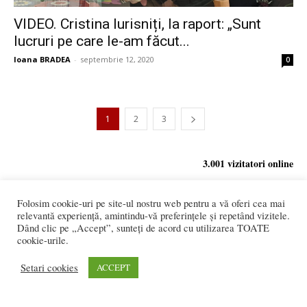
VIDEO. Cristina Iurisniți, la raport: „Sunt
lucruri pe care le-am făcut...
Ioana BRADEA
-
septembrie 12, 2020
0
1
2
3
3.001 vizitatori online
Folosim cookie-uri pe site-ul nostru web pentru a vă oferi cea mai
relevantă experiență, amintindu-vă preferințele și repetând vizitele.
REDACȚIA:
Dând clic pe „Accept”, sunteți de acord cu utilizarea TOATE
redactia@bistriteanul.ro
cookie-urile.
0722.480.707
Setari cookies
ACCEPT
PUBLICITATE:
publicitate@bistriteanul.ro