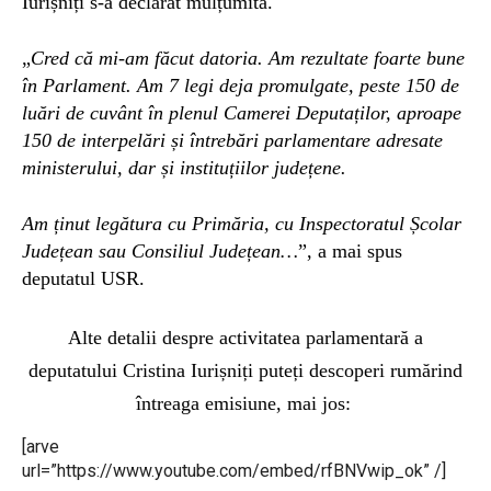
Iurișniți s-a declarat mulțumită.
„
Cred că mi-am făcut datoria. Am rezultate foarte bune
în Parlament. Am 7 legi deja promulgate, peste 150 de
luări de cuvânt în plenul Camerei Deputaților, aproape
150 de interpelări și întrebări parlamentare adresate
ministerului, dar și instituțiilor județene.
Am ținut legătura cu Primăria, cu Inspectoratul Școlar
Județean sau Consiliul Județean…
”, a mai spus
deputatul USR.
Alte detalii despre activitatea parlamentară a
deputatului Cristina Iurișniți puteți descoperi rumărind
întreaga emisiune, mai jos:
[arve
url=”https://www.youtube.com/embed/rfBNVwip_ok” /]