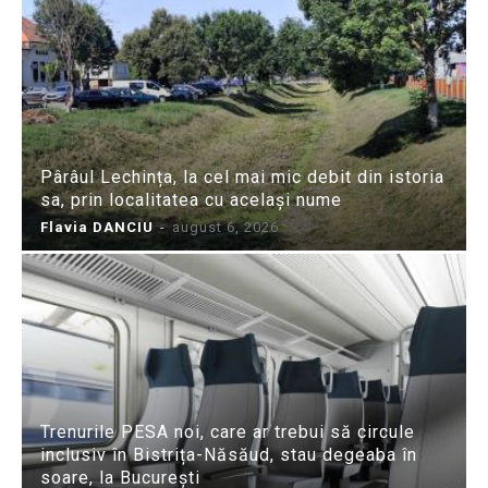
Pârâul Lechința, la cel mai mic debit din istoria
sa, prin localitatea cu același nume
Flavia DANCIU
-
august 6, 2026
Trenurile PESA noi, care ar trebui să circule
inclusiv în Bistrița-Năsăud, stau degeaba în
soare, la București