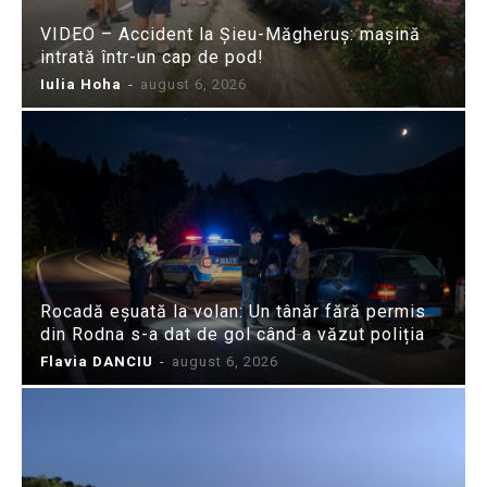
VIDEO – Accident la Șieu-Măgheruș: mașină
intrată într-un cap de pod!
Iulia Hoha
-
august 6, 2026
Rocadă eșuată la volan: Un tânăr fără permis
din Rodna s-a dat de gol când a văzut poliția
Flavia DANCIU
-
august 6, 2026