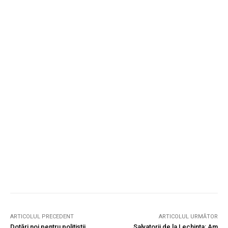
ARTICOLUL PRECEDENT
ARTICOLUL URMĂTOR
Dotări noi pentru polițiștii
Salvatorii de la Lechința: Am