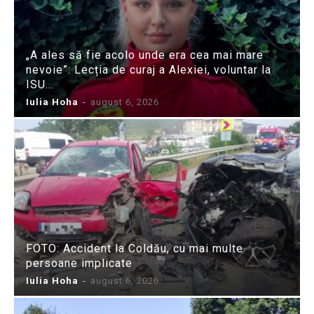
„A ales să fie acolo unde era cea mai mare
nevoie”: Lecția de curaj a Alexiei, voluntar la
ISU...
Iulia Hoha
-
august 6, 2026
FOTO: Accident la Coldău, cu mai multe
persoane implicate
Iulia Hoha
-
august 6, 2026