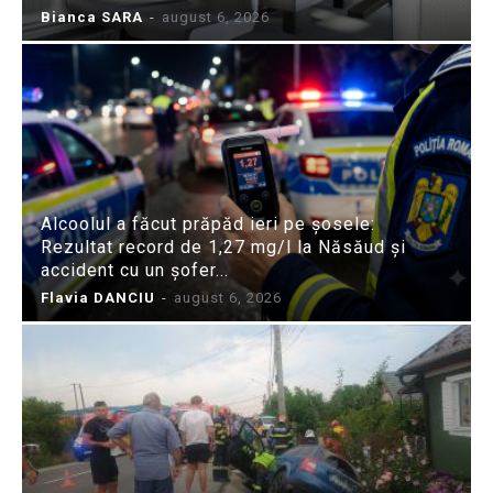
Bianca SARA
-
august 6, 2026
Alcoolul a făcut prăpăd ieri pe șosele:
Rezultat record de 1,27 mg/l la Năsăud și
accident cu un șofer...
Flavia DANCIU
-
august 6, 2026