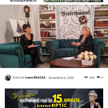
Scris De
Ioana BRADEA
442
0
Noiembrie 6, 2020