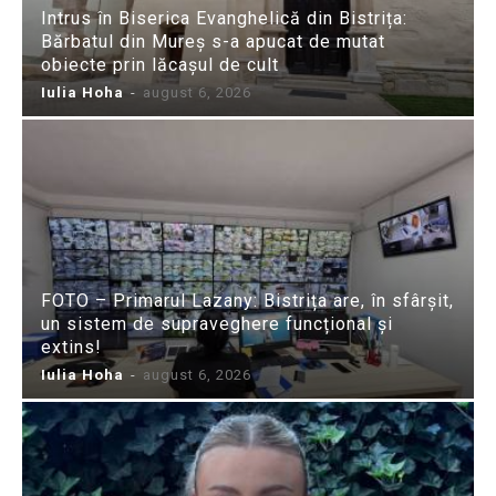
Intrus în Biserica Evanghelică din Bistrița:
Bărbatul din Mureș s-a apucat de mutat
obiecte prin lăcașul de cult
Iulia Hoha
-
august 6, 2026
FOTO – Primarul Lazany: Bistrița are, în sfârșit,
un sistem de supraveghere funcțional și
extins!
Iulia Hoha
-
august 6, 2026