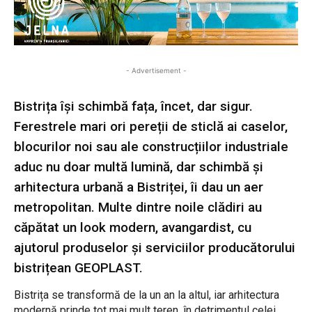
- Advertisement -
Bistrița își schimbă fața, încet, dar sigur.
Ferestrele mari ori pereții de sticlă ai caselor,
blocurilor noi sau ale construcțiilor industriale
aduc nu doar multă lumină, dar schimbă și
arhitectura urbană a Bistriței, îi dau un aer
metropolitan. Multe dintre noile clădiri au
căpătat un look modern, avangardist, cu
ajutorul produselor și serviciilor producătorului
bistrițean GEOPLAST.
Bistrița se transformă de la un an la altul, iar arhitectura
modernă prinde tot mai mult teren, în detrimentul celei