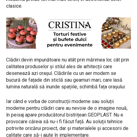
clasice.
Clădiri devin impunătoare nu atât prin mărimea lor, cât prin
calitatea produselor și stilul ales de arhitecții care
desenează azi orașul. Clădirile cu un aer modern se
bucură de fațade din sticlă sau geamuri mari, care lasă
lumina naturală să inunde spațiile, schimbă fața orașului.
Iar când e vorba de construcții moderne sau soluții
moderne pentru clădiri care au nevoie de o imagine nouă,
în peisaj apare producătorul bistrițean GEOPLAST. Nu e
provocare căreia să nu-i fi făcut față. Au soluții tehnice
potrivite oricărui proiect, dar și materialele și accesorii de
calitate care să-i ajute în implementare.