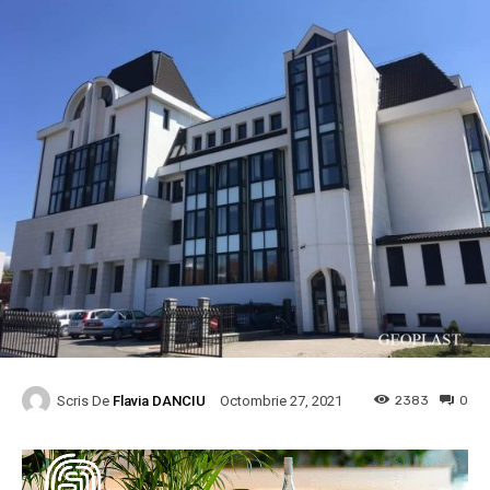
Scris De
Flavia DANCIU
2383
0
Octombrie 27, 2021