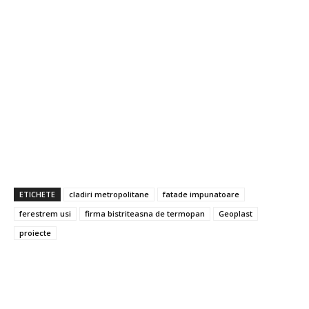
ETICHETE
cladiri metropolitane
fatade impunatoare
ferestrem usi
firma bistriteasna de termopan
Geoplast
proiecte