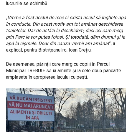
lucrurile se schimbă.
„
Vreme a fost destul de rece și exista riscul să înghețe apa
în conducte. Din acest motiv am tot amânat deschiderea
toaletelor. Dar de astăzi le deschidem, deci cei care merg
prin Parc le vor putea folosi. Și totodată, dăm drumul și la
apă la cișmele. Doar din cauza vremii am amânat
”, a
explicat, pentru Bistrițeanul.ro, Ioan Crețiu.
De asemenea, părinții care merg cu copiii în Parcul
Municipal TREBUIE să ia aminte și la cele două pancarte
amplasate în apropierea lacului cu pești.