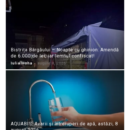
Bistrița Bârgăului – Noapte cu ghinion: Amendă
de 6.000 de lei, iar lemnul confiscat!
Iulia Hoha
-
august 8, 2026
AQUABIS: Avarii și întreruperi de apă, astăzi, 8
august 2026