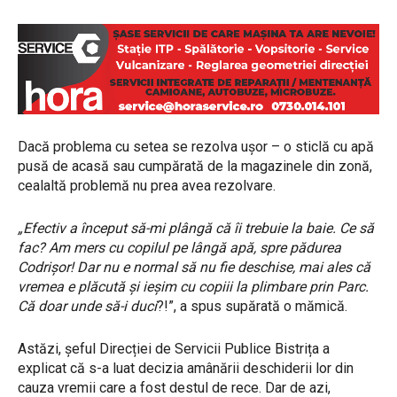
Dacă problema cu setea se rezolva ușor – o sticlă cu apă
pusă de acasă sau cumpărată de la magazinele din zonă,
cealaltă problemă nu prea avea rezolvare.
„Efectiv a început să-mi plângă că îi trebuie la baie. Ce să
fac? Am mers cu copilul pe lângă apă, spre pădurea
Codrișor! Dar nu e normal să nu fie deschise, mai ales că
vremea e plăcută și ieșim cu copiii la plimbare prin Parc.
Că doar unde să-i duci
?!”, a spus supărată o mămică.
Astăzi, șeful Direcției de Servicii Publice Bistrița a
explicat că s-a luat decizia amânării deschiderii lor din
cauza vremii care a fost destul de rece. Dar de azi,