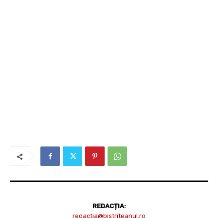
REDACȚIA:
redactia@bistriteanul.ro