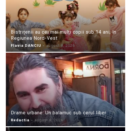
Bistrițenii au cei mai mulți copii sub 14 ani, în
Regiunea Nord-Vest
Flavia DANCIU
-
august 8, 2026
Drame urbane: Un balamuc sub cerul liber
Redactia
-
august 8, 2026