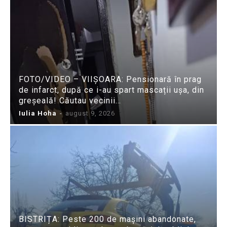
FOTO/VIDEO – VIIȘOARA: Pensionară în prag
de infarct, după ce i-au spart mascații ușa, din
greșeală! Căutau vecinii…
Iulia Hoha
-
august 9, 2026
BISTRIȚA: Peste 200 de mașini abandonate,