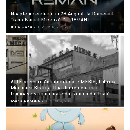
Noapte incendiară, în 28 August, la Domeniul
Transilvania! Mixează DJ REMAN!
Iulia Hoha
-
august 8, 2026
ALTE Vremuri. Amintiri despre MEBIS, Fabrica
Mecanica Bistrița: Una dintre cele mai
frumoase și mai curate din zona industrială:...
Ioana BRADEA
-
august 8, 2026