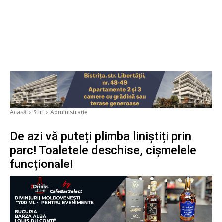
Acasă
Stiri
Administrație
De azi vă puteți plimba liniștiți prin
parc! Toaletele deschise, cișmelele
funcționale!