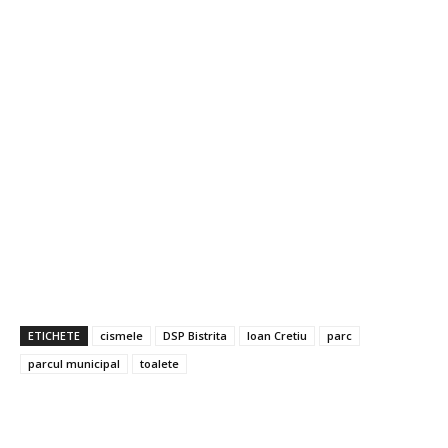
ETICHETE
cismele
DSP Bistrita
Ioan Cretiu
parc
parcul municipal
toalete