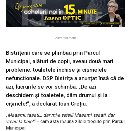
- Advertisement -
Bistrițenii care se plimbau prin Parcul
Municipal, alături de copii, aveau două mari
probleme: toaletele închise și cișmelele
nefuncționale. DSP Bistrița a anunțat însă că de
azi, lucrurile se vor schimba. „De azi
deschidem și toaletele, dăm drumul și la
cișmele!”, a declarat Ioan Crețiu.
„Maaami, taaati… dar mi-e sete!!! Maaami, taaati, dar
vreau la baie!”
– cam asta răsuna zilele trecute prin Parcul
Municipal.