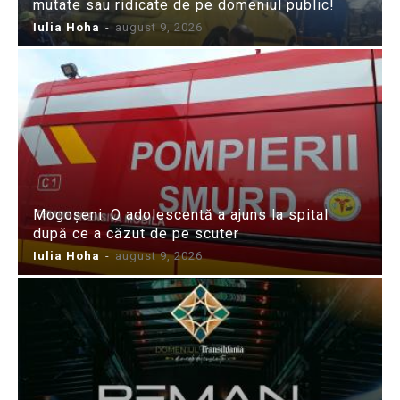
mutate sau ridicate de pe domeniul public!
Iulia Hoha
-
august 9, 2026
Mogoșeni: O adolescentă a ajuns la spital
după ce a căzut de pe scuter
Iulia Hoha
-
august 9, 2026