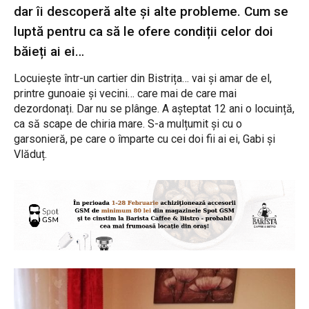
dar îi descoperă alte și alte probleme. Cum se
luptă pentru ca să le ofere condiții celor doi
băieți ai ei…
Locuiește într-un cartier din Bistrița… vai și amar de el,
printre gunoaie și vecini… care mai de care mai
dezordonați. Dar nu se plânge. A așteptat 12 ani o locuință,
ca să scape de chiria mare. S-a mulțumit și cu o
garsonieră, pe care o împarte cu cei doi fii ai ei, Gabi și
Vlăduț.