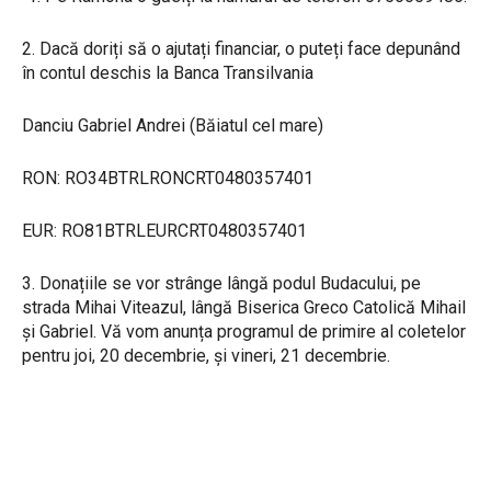
2. Dacă doriți să o ajutați financiar, o puteți face depunând
în contul deschis la Banca Transilvania
Danciu Gabriel Andrei (Băiatul cel mare)
RON: RO34BTRLRONCRT0480357401
EUR: RO81BTRLEURCRT0480357401
3. Donațiile se vor strânge lângă podul Budacului, pe
strada Mihai Viteazul, lângă Biserica Greco Catolică Mihail
și Gabriel. Vă vom anunța programul de primire al coletelor
pentru joi, 20 decembrie, și vineri, 21 decembrie.