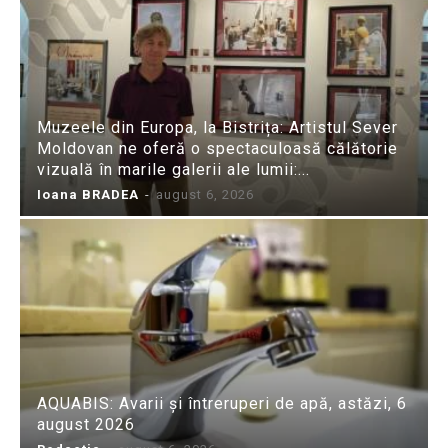
Muzeele din Europa, la Bistrița: Artistul Sever
Moldovan ne oferă o spectaculoasă călătorie
vizuală în marile galerii ale lumii:...
Ioana BRADEA
-
august 6, 2026
AQUABIS: Avarii și întreruperi de apă, astăzi, 6
august 2026