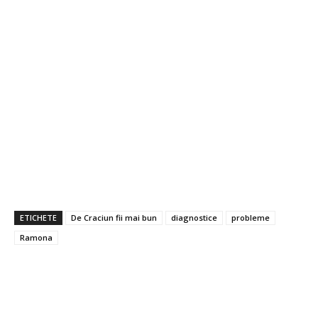
ETICHETE
De Craciun fii mai bun
diagnostice
probleme
Ramona