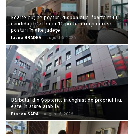
Foarte puține posturi disponibile, foarte mulți
candidați: Cel puțin 10 profesori își doresc
posturi în alte județe
Ioana BRADEA
-
august 5, 2026
Bărbatul din Șopteriu, înjunghiat de propriul fiu,
este în stare stabilă
Bianca SARA
-
august 5, 2026