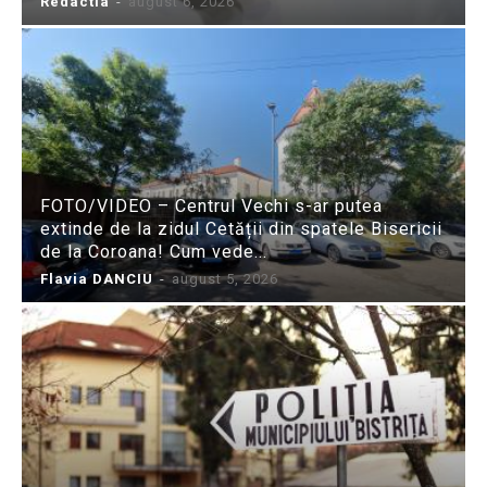
Redactia
-
august 6, 2026
FOTO/VIDEO – Centrul Vechi s-ar putea
extinde de la zidul Cetății din spatele Bisericii
de la Coroana! Cum vede...
Flavia DANCIU
-
august 5, 2026