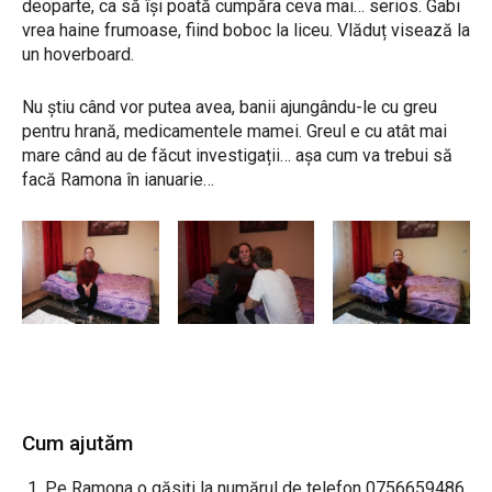
deoparte, ca să își poată cumpăra ceva mai… serios. Gabi
vrea haine frumoase, fiind boboc la liceu. Vlăduț visează la
un hoverboard.
Nu știu când vor putea avea, banii ajungându-le cu greu
pentru hrană, medicamentele mamei. Greul e cu atât mai
mare când au de făcut investigații… așa cum va trebui să
facă Ramona în ianuarie…
Cum ajutăm
Pe Ramona o găsiți la numărul de telefon 0756659486.