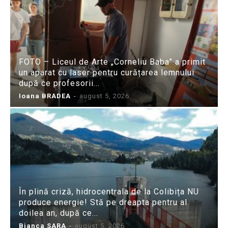
FOTO – Liceul de Arte „Corneliu Baba” a primit
un aparat cu laser pentru curățarea lemnului
după ce profesorii...
Ioana BRADEA
-
august 5, 2026
În plină criză, hidrocentrala de la Colibița NU
produce energie! Stă pe dreapta pentru al
doilea an, după ce...
Bianca SARA
-
august 5, 2026