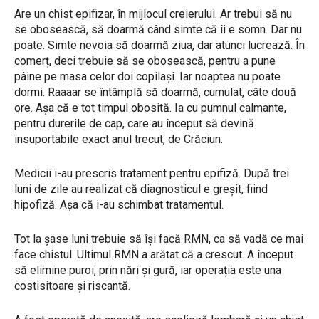
Are un chist epifizar, în mijlocul creierului. Ar trebui să nu
se obosească, să doarmă când simte că îi e somn. Dar nu
poate. Simte nevoia să doarmă ziua, dar atunci lucrează. În
comerț, deci trebuie să se obosească, pentru a pune
pâine pe masa celor doi copilași. Iar noaptea nu poate
dormi. Raaaar se întâmplă să doarmă, cumulat, câte două
ore. Așa că e tot timpul obosită. Ia cu pumnul calmante,
pentru durerile de cap, care au început să devină
insuportabile exact anul trecut, de Crăciun.
Medicii i-au prescris tratament pentru epifiză. După trei
luni de zile au realizat că diagnosticul e greșit, fiind
hipofiză. Așa că i-au schimbat tratamentul.
Tot la șase luni trebuie să își facă RMN, ca să vadă ce mai
face chistul. Ultimul RMN a arătat că a crescut. A început
să elimine puroi, prin nări și gură, iar operația este una
costisitoare și riscantă.