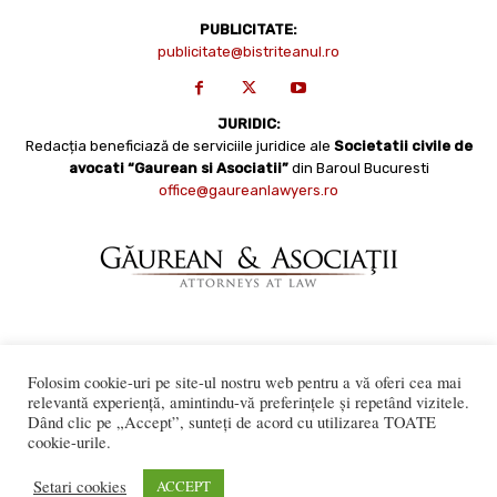
PUBLICITATE:
publicitate@bistriteanul.ro
JURIDIC:
Redacția beneficiază de serviciile juridice ale
Societatii civile de
avocati “Gaurean si Asociatii”
din Baroul Bucuresti
office@gaureanlawyers.ro
Reproducerea totală sau parțială a materialelor este permisă
Folosim cookie-uri pe site-ul nostru web pentru a vă oferi cea mai
numai cu acordul expres al Bistriteanul.Ro. © Copyright 2008 -
relevantă experiență, amintindu-vă preferințele și repetând vizitele.
2021 Bistrițeanul.ro
Made with ♥ by
201.ro
Dând clic pe „Accept”, sunteți de acord cu utilizarea TOATE
cookie-urile.
Setari cookies
ACCEPT