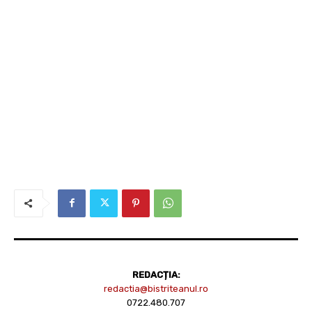
REDACȚIA:
redactia@bistriteanul.ro
0722.480.707