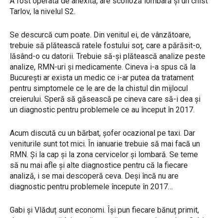
A fost operată de anexită, are scolioză lombară și un chist
Tarlov, la nivelul S2.
Se descurcă cum poate. Din venitul ei, de vânzătoare,
trebuie să plătească ratele fostului soț, care a părăsit-o,
lăsând-o cu datorii. Trebuie să-și plătească analize peste
analize, RMN-uri și medicamente. Cineva i-a spus că la
București ar exista un medic ce i-ar putea da tratament
pentru simptomele ce le are de la chistul din mijlocul
creierului. Speră să găsească pe cineva care să-i dea și
un diagnostic pentru problemele ce au început în 2017.
Acum discută cu un bărbat, șofer ocazional pe taxi. Dar
veniturile sunt tot mici. În ianuarie trebuie să mai facă un
RMN. Și la cap și la zona cervicelor și lombară. Se teme
să nu mai afle și alte diagnostice pentru că la fiecare
analiză, i se mai descoperă ceva. Deși încă nu are
diagnostic pentru problemele începute în 2017…
Gabi și Vlăduț sunt economi. Își pun fiecare bănuț primit,