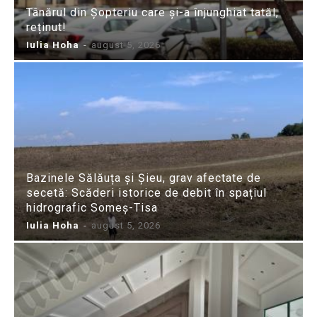
Tânărul din Șopteriu care și-a înjunghiat tatăl,
reținut!
Iulia Hoha
-
august 5, 2026
Bazinele Sălăuța și Șieu, grav afectate de
secetă: Scăderi istorice de debit în spațiul
hidrografic Someș-Tisa
Iulia Hoha
-
august 5, 2026