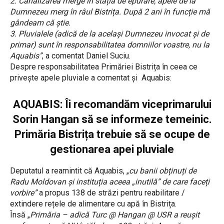
2. Canalizarea merge în stația de epurare, apele de la
Dumnezeu merg în râul Bistrița. După 2 ani în funcție mă
gândeam că știe.
3. Pluvialele (adică de la același Dumnezeu invocat și de
primar) sunt în responsabilitatea domniilor voastre, nu la
Aquabis”
, a comentat Daniel Suciu.
Despre responsabilitatea Primăriei Bistrița în ceea ce
privește apele pluviale a comentat și Aquabis:
AQUABIS: Îi recomandăm viceprimarului
Sorin Hangan să se informeze temeinic.
Primăria Bistrița trebuie să se ocupe de
gestionarea apei pluviale
Deputatul a reamintit că Aquabis, „
cu banii obținuți de
Radu Moldovan și instituția aceea „inutilă” de care faceți
vorbire”
a propus 138 de străzi pentru reabilitare /
extindere rețele de alimentare cu apă în Bistrița.
Însă „
Primăria – adică Turc @ Hangan @ USR a reușit