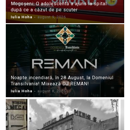
Mogoșeni: O adolescentă a ajuns la spital
după ce a căzut de pe scuter
Iulia Hoha
-
august 9, 2026
Noapte incendiară, în 28 August, la Domeniul
Transilvania! Mixează DJ REMAN!
Iulia Hoha
-
august 8, 2026