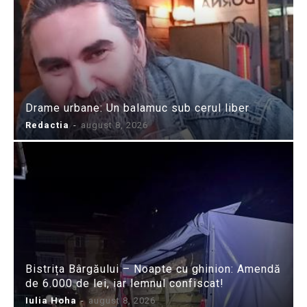
Drame urbane: Un balamuc sub cerul liber
Redactia
-
august 8, 2026
Bistrița Bârgăului – Noapte cu ghinion: Amendă
de 6.000 de lei, iar lemnul confiscat!
Iulia Hoha
-
august 8, 2026