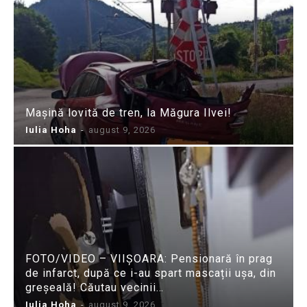
Mașină lovită de tren, la Măgura Ilvei!
Iulia Hoha
-
august 9, 2026
FOTO/VIDEO – VIIȘOARA: Pensionară în prag
de infarct, după ce i-au spart mascații ușa, din
greșeală! Căutau vecinii…
Iulia Hoha
-
august 9, 2026