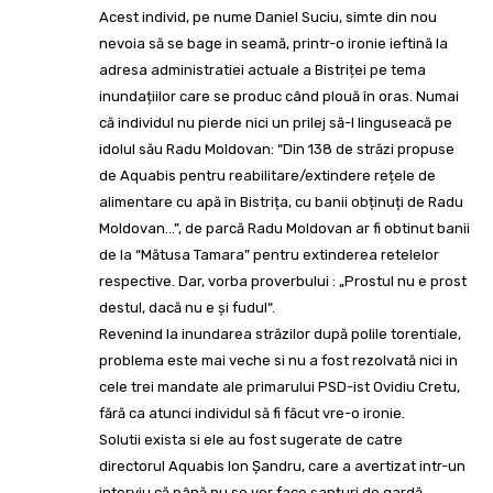
Acest individ, pe nume Daniel Suciu, simte din nou
nevoia să se bage in seamă, printr-o ironie ieftină la
adresa administratiei actuale a Bistriței pe tema
inundațiilor care se produc când plouă în oras. Numai
că individul nu pierde nici un prilej să-l linguseacă pe
idolul său Radu Moldovan: “Din 138 de străzi propuse
de Aquabis pentru reabilitare/extindere rețele de
alimentare cu apă în Bistrița, cu banii obținuți de Radu
Moldovan…”, de parcă Radu Moldovan ar fi obtinut banii
de la “Mătusa Tamara” pentru extinderea retelelor
respective. Dar, vorba proverbului : „Prostul nu e prost
destul, dacă nu e şi fudul“.
Revenind la inundarea străzilor după polile torentiale,
problema este mai veche si nu a fost rezolvată nici in
cele trei mandate ale primarului PSD-ist Ovidiu Cretu,
fără ca atunci individul să fi făcut vre-o ironie.
Solutii exista si ele au fost sugerate de catre
directorul Aquabis Ion Șandru, care a avertizat intr-un
interviu că până nu se vor face șanțuri de gardă