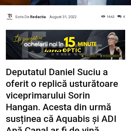
Scris De
Redactia
1462
4
August 31, 2022
Deputatul Daniel Suciu a
oferit o replică usturătoare
viceprimarului Sorin
Hangan. Acesta din urmă
susținea că Aquabis și ADI
Apă Canal ar fi de vină