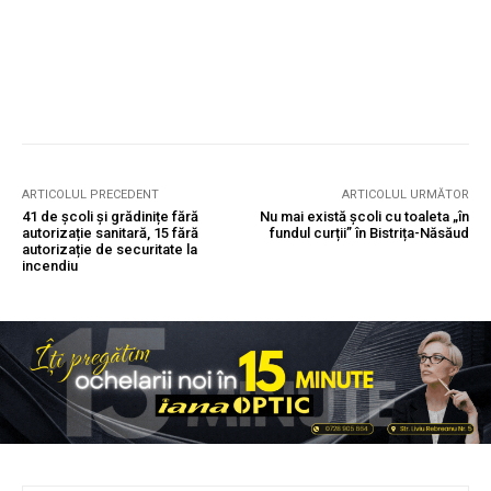
ARTICOLUL PRECEDENT
ARTICOLUL URMĂTOR
41 de școli și grădinițe fără
Nu mai există școli cu toaleta „în
autorizație sanitară, 15 fără
fundul curții” în Bistrița-Năsăud
autorizație de securitate la
incendiu