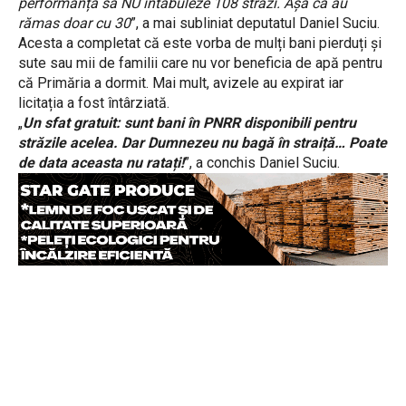
performanța să NU întăbuleze 108 străzi. Așa că au
rămas doar cu 30
”, a mai subliniat deputatul Daniel Suciu.
Acesta a completat că este vorba de mulți bani pierduți și
sute sau mii de familii care nu vor beneficia de apă pentru
că Primăria a dormit. Mai mult, avizele au expirat iar
licitația a fost întârziată.
„
Un sfat gratuit: sunt bani în PNRR disponibili pentru
străzile acelea. Dar Dumnezeu nu bagă în straiță… Poate
de data aceasta nu ratați!
”, a conchis Daniel Suciu.