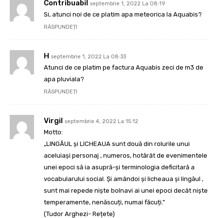
Contribuabil
septembrie 1, 2022 La 08:19
Si, atunci noi de ce platim apa meteorica la Aquabis?
RĂSPUNDEȚI
H
septembrie 1, 2022 La 08:33
Atunci de ce platim pe factura Aquabis zeci de m3 de
apa pluviala?
RĂSPUNDEȚI
Virgil
septembrie 4, 2022 La 15:12
Motto:
„LINGĂUL și LICHEAUA sunt două din rolurile unui
aceluiași personaj , numeros, hotărât de evenimentele
unei epoci să ia asupră-și terminologia deficitară a
vocabularului social. Și amândoi și licheaua și lingăul ,
sunt mai repede niște bolnavi ai unei epoci decât niște
temperamente, nenăscuți, numai făcuți.”
(Tudor Arghezi- Rețete)