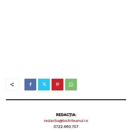
REDACȚIA:
redactia@bistriteanul.ro
0722.480.707