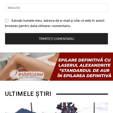
Web
Salvați numele meu, adresa de e-mail și site-ul web în acest
browser pentru data viitoare i comentariu.
ULTIMELE ȘTIRI