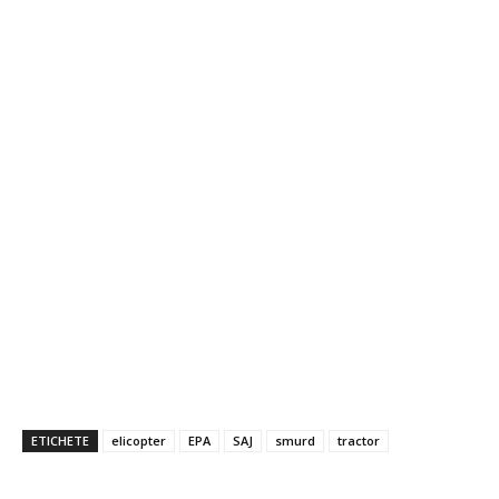
ETICHETE
elicopter
EPA
SAJ
smurd
tractor