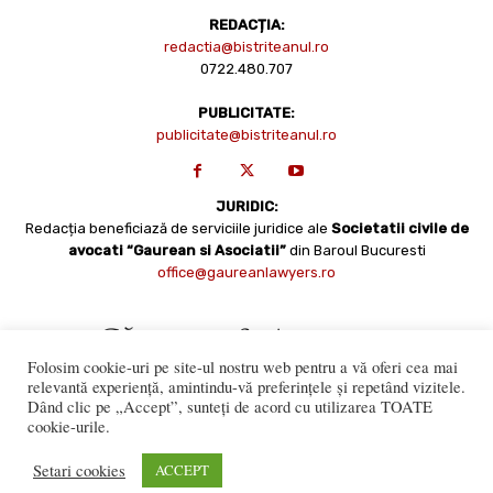
REDACȚIA:
redactia@bistriteanul.ro
0722.480.707
PUBLICITATE:
publicitate@bistriteanul.ro
JURIDIC:
Redacția beneficiază de serviciile juridice ale
Societatii civile de
avocati “Gaurean si Asociatii”
din Baroul Bucuresti
office@gaureanlawyers.ro
Folosim cookie-uri pe site-ul nostru web pentru a vă oferi cea mai
relevantă experiență, amintindu-vă preferințele și repetând vizitele.
Dând clic pe „Accept”, sunteți de acord cu utilizarea TOATE
cookie-urile.
Reproducerea totală sau parțială a materialelor este permisă
numai cu acordul expres al Bistriteanul.Ro. © Copyright 2008 -
Setari cookies
ACCEPT
2021 Bistrițeanul.ro