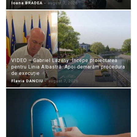
Ioana BRADEA
-
august 7, 2026
VIDEO – Gabriel Lazany: Începe proiectarea
pentru Linia Albastră. Apoi demarăm procedura
de execuție
Flavia DANCIU
-
august 7, 2026