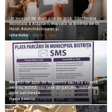
Un început de drum plin de grijă: Săptămâna
Mondială a Alăptării, marcată la Bistrița de Dr.
Heidi Adumitrăchioaiei și...
Iulia Hoha
-
august 7, 2026
Amenzi de sute de lei pentru cei fără vinietă
care nu achită nici taxa de parcare, indiferent
unde parchează
Flavia DANCIU
-
august 7, 2026