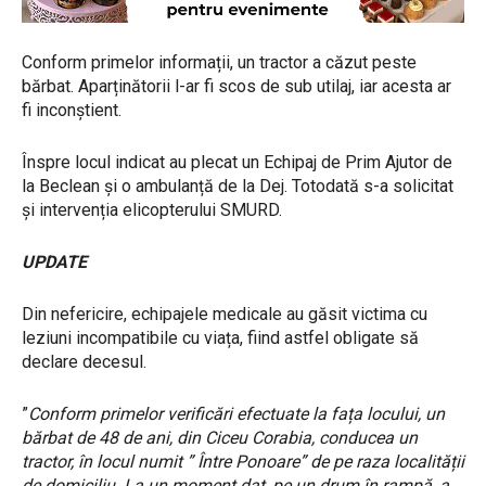
Conform primelor informații, un tractor a căzut peste
bărbat. Aparținătorii l-ar fi scos de sub utilaj, iar acesta ar
fi inconștient.
Înspre locul indicat au plecat un Echipaj de Prim Ajutor de
la Beclean și o ambulanță de la Dej. Totodată s-a solicitat
și intervenția elicopterului SMURD.
UPDATE
Din nefericire, echipajele medicale au găsit victima cu
leziuni incompatibile cu viața, fiind astfel obligate să
declare decesul.
”
Conform primelor verificări efectuate la fața locului, un
bărbat de 48 de ani, din Ciceu Corabia, conducea un
tractor, în locul numit ” Între Ponoare” de pe raza localității
de domiciliu. La un moment dat, pe un drum în rampă, a