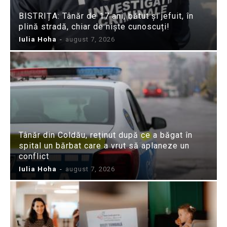
BISTRIȚA: Tânăr de 17 ani, bătut și jefuit, în
plină stradă, chiar de niște cunoscuți!
Iulia Hoha
-
august 7, 2026
Tânăr din Coldău, reținut după ce a băgat în
spital un bărbat care a vrut să aplaneze un
conflict
Iulia Hoha
-
august 7, 2026