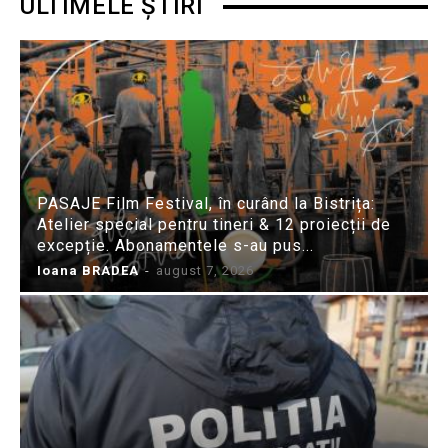
ULTIMELE ȘTIRI
PASAJE Film Festival, în curând la Bistrița:
Atelier special pentru tineri & 12 proiecții de
excepție. Abonamentele s-au pus...
Ioana BRADEA
-
august 7, 2026