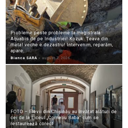
Probleme peste probleme la magistrala
Aquabis de pe Industriei! Kozuk: Țeava din
metal veche e dezastru! Intervenim, reparăm,
apare...
Bianca SARA
-
august 7, 2026
FOTO – Elevii din Chișinău au învățat alături de
cei de la Liceul „Corneliu Baba” cum se
restaurează corect...