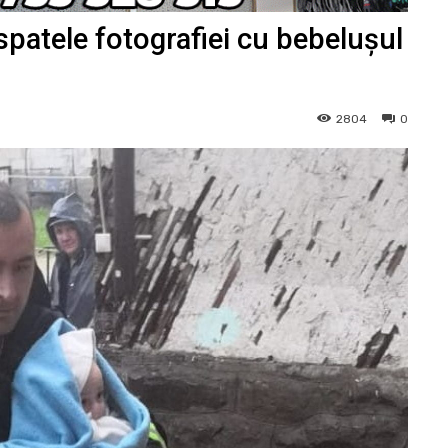
atele fotografiei cu bebelușul
2804
0