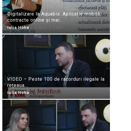
Digitalizare la Aquabis: Aplicație mobilă,
contracte online și mai...
Iulia Hoha
-
august 3, 2026
VIDEO – Peste 100 de racorduri ilegale la
rețeaua...
Iulia Hoha
-
iulie 31, 2026