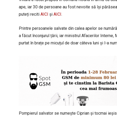
ape, iar 30 de persoane au fost nevoite să își părăse
puteți reciti
AICI
și
AICI
.
Printre persoanele salvate din calea apelor se numără 
a făcut înconjurul țării, iar ministrul Afacerilor Interne,
purtat în brațe pe micuțul de doar câteva luni și l-a num
Pompierul salvator se numește Ciprian și tocmai ieșise 