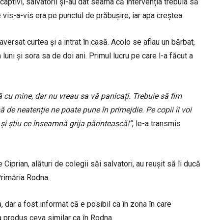
 captivi, salvatorii și-au dat seama că intervenția trebuia să
e vis-a-vis era pe punctul de prăbușire, iar apa creștea.
raversat curtea și a intrat în casă. Acolo se aflau un bărbat,
luni și sora sa de doi ani. Primul lucru pe care l-a făcut a
eună cu mine, dar nu vreau sa vă panicați. Trebuie să fim
ipă de neatenție ne poate pune în primejdie. Pe copii îi voi
 și știu ce înseamnă grija părintească!”
, le-a transmis
e Ciprian, alături de colegii săi salvatori, au reușit să îi ducă
Primăria Rodna.
a, dar a fost informat că e posibil ca în zona în care
-a produs ceva similar ca în Rodna.