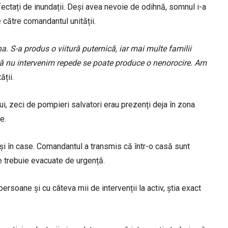
 afectați de inundații. Deși avea nevoie de odihnă, somnul i-a
 către comandantul unității.
. S-a produs o viitură puternică, iar mai multe familii
acă nu intervenim repede se poate produce o nenorocire. Am
ății.
ui, zeci de pompieri salvatori erau prezenți deja în zona
e.
inși în case. Comandantul a transmis că într-o casă sunt
re trebuie evacuate de urgență.
ersoane și cu câteva mii de intervenții la activ, știa exact