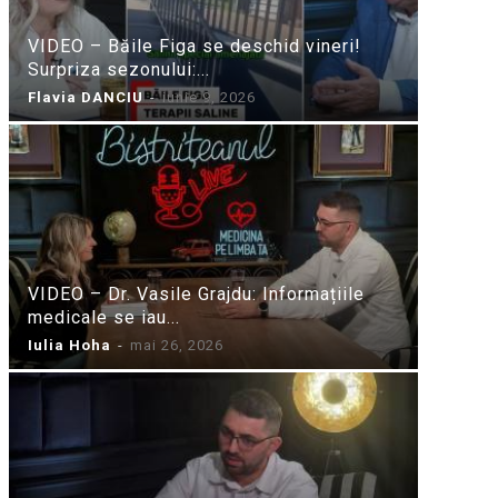
VIDEO – Băile Figa se deschid vineri!
Surpriza sezonului:...
Flavia DANCIU
-
iunie 9, 2026
VIDEO – Dr. Vasile Grajdu: Informațiile
medicale se iau...
Iulia Hoha
-
mai 26, 2026