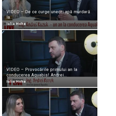
VIDEO – De ce curge uneori apă murdară
la...
Iulia Hoha
-
iulie 24, 2026
VIDEO – Provocările primului an la
conducerea Aquabis! Andrei...
Iulia Hoha
-
iulie 21, 2026