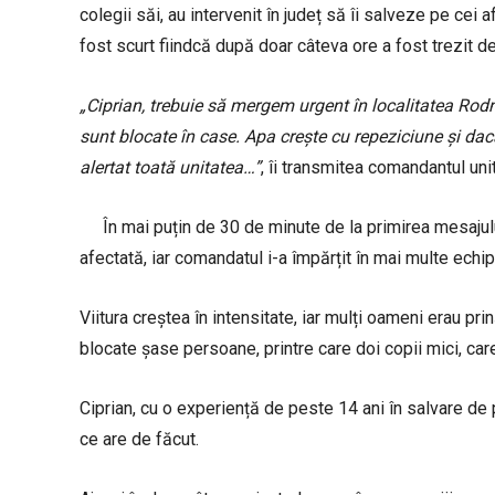
colegii săi, au intervenit în județ să îi salveze pe cei
fost scurt fiindcă după doar câteva ore a fost trezit de
„Ciprian, trebuie să mergem urgent în localitatea Rodna
sunt blocate în case. Apa crește cu repeziciune și d
alertat toată unitatea…”
, îi transmitea comandantul unit
În mai puțin de 30 de minute de la primirea mesajul
afectată, iar comandatul i-a împărțit în mai multe echip
Viitura creștea în intensitate, iar mulți oameni erau pr
blocate șase persoane, printre care doi copii mici, ca
Ciprian, cu o experiență de peste 14 ani în salvare de p
ce are de făcut.