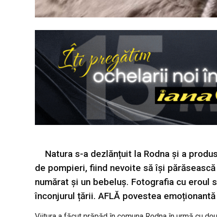
Natura s-a dezlănțuit la Rodna și a prod
de pompieri, fiind nevoite să își părăsească
numărat și un bebeluș. Fotografia cu eroul sa
înconjurul țării. AFLĂ povestea emoționantă 
Viitura a făcut prăpăd în comuna Rodna în urmă cu dou