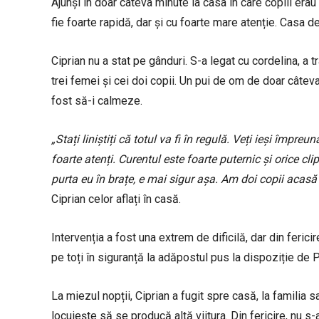
Ajunși în doar câteva minute la casa în care copiii erau
fie foarte rapidă, dar și cu foarte mare atenție. Casa d
Ciprian nu a stat pe gânduri. S-a legat cu cordelina, a t
trei femei și cei doi copii. Un pui de om de doar câteva 
fost să-i calmeze.
„Stați liniștiți că totul va fi în regulă. Veți ieși împr
foarte atenți. Curentul este foarte puternic și orice cl
purta eu în brațe, e mai sigur așa. Am doi copii acasă
Ciprian celor aflați în casă.
Intervenția a fost una extrem de dificilă, dar din fericir
pe toți în siguranță la adăpostul pus la dispoziție de 
La miezul nopții, Ciprian a fugit spre casă, la familia s
locuiește să se producă altă viitura. Din fericire, nu s