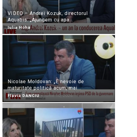
VIDEO – Andrei Kozuk, directorul
Aquabis: „Ajungem cu apa...
Iulia Hoha
-
iulie 21, 2026
Nicolae Moldovan: „E nevoie de
maturitate politică acum, mai...
Flavia DANCIU
-
iunie 10, 2026