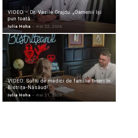
VIDEO – Dr. Vasile Grajdu: „Oamenii își
pun toată...
Iulia Hoha
-
mai 22, 2026
VIDEO: Suflu de medici de familie tineri în
Bistrița-Năsăud!...
Iulia Hoha
-
mai 21, 2026