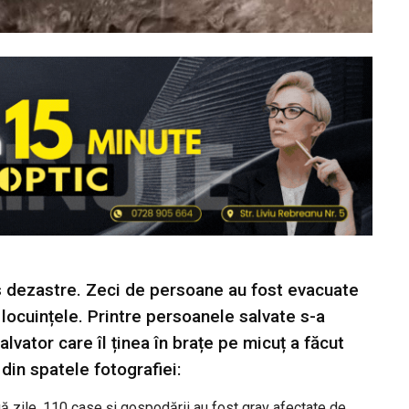
us dezastre. Zeci de persoane au fost evacuate
 locuințele. Printre persoanele salvate s-a
lvator care îl ținea în brațe pe micuț a făcut
din spatele fotografiei:
ă zile. 110 case și gospodării au fost grav afectate de