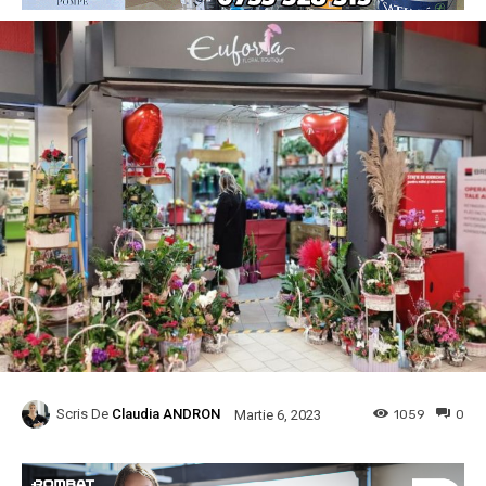
Scris De
Claudia ANDRON
1059
0
Martie 6, 2023