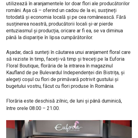
utilizează în aranjamentele lor doar flori ale producătorilor
români. Așa că – oferind un cadou de la ei, susțineți
totodată și economia locală și pe cea românească. Fără
susținerea noastră, producătorii locali și-ar pierde
entuziasmul și producția, oricare ar fi ea, se va diminua
până la dispariție în lipsa cumpărătorilor.
Așadar, dacă sunteți în căutarea unui aranjament floral care
să reziste în timp, faceți-vă timp și treceți pe la Euforia
Floral Boutique, florăria de la intrarea în magazinul
Kaufland de pe Bulevardul Independenței din Bistrița, și
alegeți coșul cu flori de primăvară potrivit gustului și
bugetului vostru, făcut cu flori produse în România.
Florăria este deschisă zilnic, de luni și până duminică,
între orele 08.00 – 21.00.