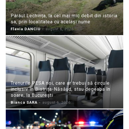
Pârâul Lechința, la cel mai mic debit din istoria
sa, prin localitatea cu același nume
Flavia DANCIU
-
august 6, 2026
Trenurile PESA noi, care ar trebui să circule
inclusiv în Bistrița-Năsăud, stau degeaba în
soare, la București
Bianca SARA
-
august 6, 2026