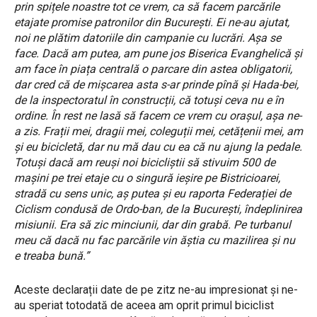
prin spițele noastre tot ce vrem, ca să facem parcările
etajate promise patronilor din București. Ei ne-au ajutat,
noi ne plătim datoriile din campanie cu lucrări. Așa se
face. Dacă am putea, am pune jos Biserica Evanghelică și
am face în piața centrală o parcare din astea obligatorii,
dar cred că de mișcarea asta s-ar prinde pînă și Hada-bei,
de la inspectoratul în construcții, că totuși ceva nu e în
ordine. În rest ne lasă să facem ce vrem cu orașul, așa ne-
a zis. Frații mei, dragii mei, coleguții mei, cetățenii mei, am
și eu bicicletă, dar nu mă dau cu ea că nu ajung la pedale.
Totuși dacă am reuși noi bicicliștii să stivuim 500 de
mașini pe trei etaje cu o singură ieșire pe Bistricioarei,
stradă cu sens unic, aș putea și eu raporta Federației de
Ciclism condusă de Ordo-ban, de la București, îndeplinirea
misiunii. Era să zic minciunii, dar din grabă. Pe turbanul
meu că dacă nu fac parcările vin ăștia cu mazilirea și nu
e treaba bună.”
Aceste declarații date de pe zitz ne-au impresionat și ne-
au speriat totodată de aceea am oprit primul biciclist