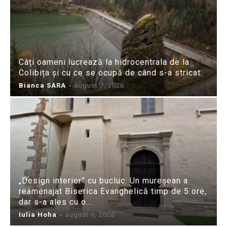
Câți oameni lucrează la hidrocentrala de la
Colibița și cu ce se ocupă de când s-a stricat:
Bianca SARA
-
august 7, 2026
„Design interior” cu bucluc: Un mureșean a
reamenajat Biserica Evanghelică timp de 5 ore,
dar s-a ales cu o...
Iulia Hoha
-
august 6, 2026