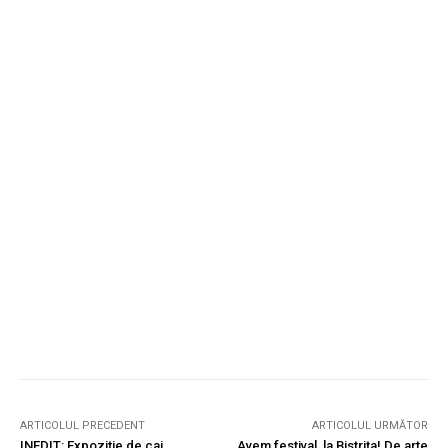
ARTICOLUL PRECEDENT
ARTICOLUL URMĂTOR
INEDIT: Expoziție de cai,
Avem festival, la Bistrița! De arte