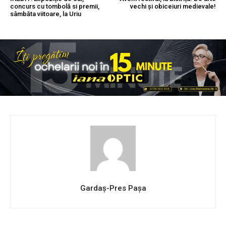
concurs cu tombolă si premii,
vechi și obiceiuri medievale!
sâmbăta viitoare, la Uriu
Gardaș-Pres Pașa