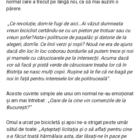
normal care a trecut pe lângă noi, ca să mai auzim o
părere.
„Ce revoluție, dom-le fugi de aici…Ai văzut dumneata
vreun biciclist certându-se cu un pieton pe trotuar sau cu
vreun șofer?Asta-i politrucie de pașalâc și datorie de la
alegeri, dom’le. Ce linii verzi și roșii? Nouă ne era de ajuns
dacă din loc în loc coborau bordurile să putem trece și noi
și mamele cu cărucioarele pe la intersecții. Acuma dacă
vor să facă și pistă verde de cărucioare treaba lor că în
Bistrița se nasc mulți copii. Rușine să le fie că ne bagă pe
noi în față pentru interesele lor de politruceală”.
Aceste cuvinte simple ale unui om normal ne-au emoționat
și am mai întrebat : „
Oare de la cine vin comenzile de la
București?”
Omul a urcat pe bicicletă și apoi ne-a strigat peste umăr
sătul de toate:
„Așteptați licitația și o să aflați pentru cine
s-a făcut toată hărmălaia asta, dar lăsați-ne în pace pe