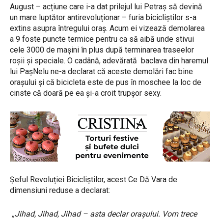
August – acțiune care i-a dat prilejul lui Petraș să devină
un mare luptător antirevoluționar – furia bicicliștilor s-a
extins asupra întregului oraș. Acum ei vizează demolarea
a 9 foste puncte termice pentru ca să aibă unde stivui
cele 3000 de mașini în plus după terminarea traseelor
roșii și speciale. O cadână, adevărată baclava din haremul
lui PașNelu ne-a declarat că aceste demolări fac bine
orașului și că bicicleta este de pus în moschee la loc de
cinste că doară pe ea și-a croit trupșor sexy.
Șeful Revoluției Bicicliștilor, acest Ce Dă Vara de
dimensiuni reduse a declarat:
„Jihad, Jihad, Jihad – asta declar orașului. Vom trece