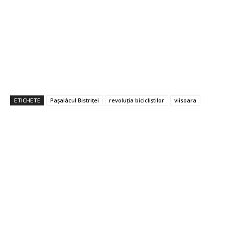
ETICHETE
Pașalâcul Bistriței
revoluția bicicliștilor
viisoara