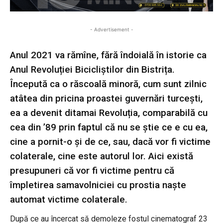
- Advertisement -
Anul 2021 va rămîne, fără îndoială în istorie ca
Anul Revoluției Bicicliștilor din Bistrița.
Începută ca o răscoală minoră, cum sunt zilnic
atâtea din pricina proastei guvernări turcești,
ea a devenit ditamai Revoluția, comparabilă cu
cea din ’89 prin faptul că nu se știe ce e cu ea,
cine a pornit-o și de ce, sau, dacă vor fi victime
colaterale, cine este autorul lor. Aici există
presupuneri că vor fi victime pentru că
împletirea samavolniciei cu prostia naște
automat victime colaterale.
După ce au încercat să demoleze fostul cinematograf 23