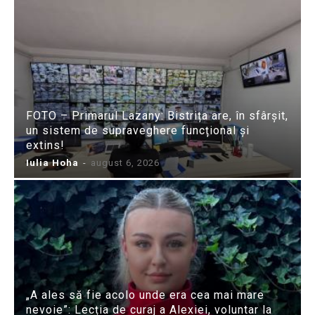
FOTO – Primarul Lazany: Bistrița are, în sfârșit,
un sistem de supraveghere funcțional și
extins!
Iulia Hoha
-
august 6, 2026
„A ales să fie acolo unde era cea mai mare
nevoie”: Lecția de curaj a Alexiei, voluntar la