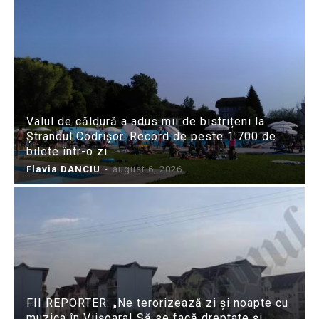
Valul de căldură a adus mii de bistrițeni la
Ștrandul Codrișor. Record de peste 1.700 de
bilete într-o zi
Flavia DANCIU
-
august 6, 2026
FII REPORTER: „Ne terorizează zi și noapte cu
muzica în Viișoara! Să se facă dreptate și