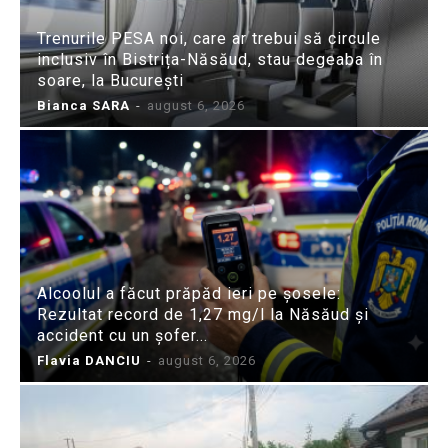
Trenurile PESA noi, care ar trebui să circule
inclusiv în Bistrița-Năsăud, stau degeaba în
soare, la București
Bianca SARA
-
august 6, 2026
Alcoolul a făcut prăpăd ieri pe șosele:
Rezultat record de 1,27 mg/l la Năsăud și
accident cu un șofer...
Flavia DANCIU
-
august 6, 2026