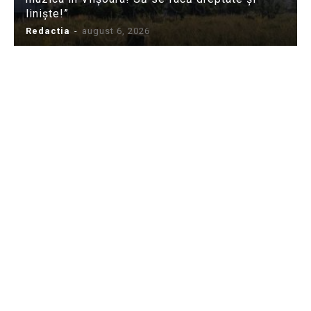
liniște!”
Redactia
-
august 6, 2026