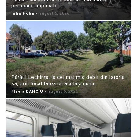
persoane implicate
Iulia Hoha
-
august 6, 2026
Pârâul Lechința, la cel mai mic debit din istoria
sa, prin localitatea cu același nume
Flavia DANCIU
-
august 6, 2026