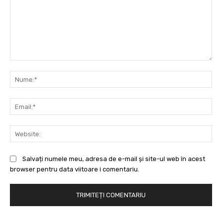
Comentariu:
Nu
Ema
Web
Salvați numele meu, adresa de e-mail și site-ul web în acest
browser pentru data viitoare i comentariu.