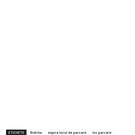
ETICHETE
Bistrita
expira locul de parcare
loc parcare