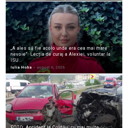
„A ales să fie acolo unde era cea mai mare
nevoie”: Lecția de curaj a Alexiei, voluntar la
ISU...
Iulia Hoha
-
august 6, 2026
FOTO: Accident la Coldău, cu mai multe