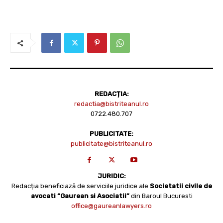
REDACȚIA:
redactia@bistriteanul.ro
0722.480.707
PUBLICITATE:
publicitate@bistriteanul.ro
JURIDIC:
Redacția beneficiază de serviciile juridice ale
Societatii civile de
avocati “Gaurean si Asociatii”
din Baroul Bucuresti
office@gaureanlawyers.ro