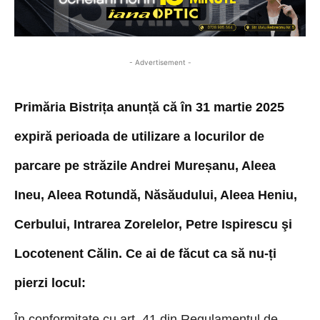
- Advertisement -
Primăria Bistrița anunță că în 31 martie 2025
expiră perioada de utilizare a locurilor de
parcare p
e
străzile Andrei Mureșanu, Aleea
Ineu, Aleea Rotundă, Năsăudului, Aleea Heniu,
Cerbului, Intrarea Zorelelor, Petre Ispirescu şi
L
ocotenent
Călin.
Ce ai de făcut ca să nu-ți
pierzi locul:
Î
n conformitate cu art. 41 din Regulamentul de