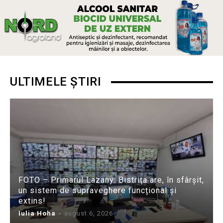
ULTIMELE ȘTIRI
FOTO – Primarul Lazany: Bistrița are, în sfârșit,
un sistem de supraveghere funcțional și
extins!
Iulia Hoha
-
august 6, 2026