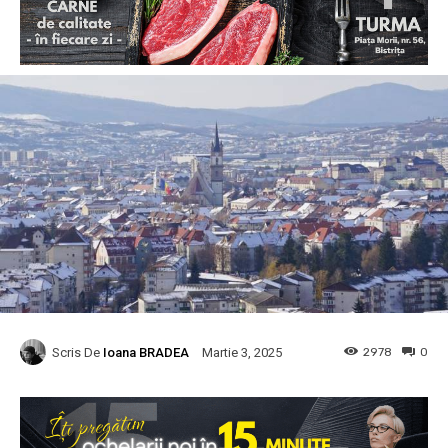
Scris De
Ioana BRADEA
2978
0
Martie 3, 2025