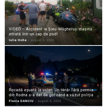
VIDEO – Accident la Șieu-Măgheruș: mașină
intrată într-un cap de pod!
Iulia Hoha
-
august 6, 2026
Rocadă eșuată la volan: Un tânăr fără permis
din Rodna s-a dat de gol când a văzut poliția
Flavia DANCIU
-
august 6, 2026