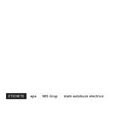
ETICHETE
apa
MIS Grup
statii autobuze electrice