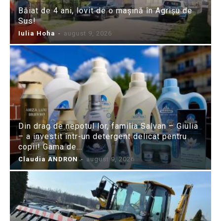
Băiat de 4 ani, lovit de o mașină în Agrișu de
Sus!
Iulia Hoha
-
august 9, 2026
Din drag de nepotul lor, familia Salvan – Giulia
– a investit într-un detergent delicat pentru
copii! Gama de...
Claudia ANDRON
-
august 9, 2026