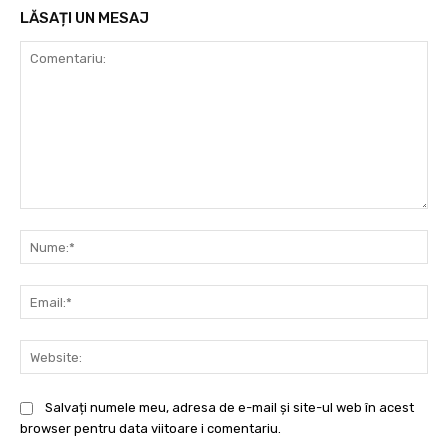
LĂSAȚI UN MESAJ
Comentariu:
Nu
Ema
Web
Salvați numele meu, adresa de e-mail și site-ul web în acest
browser pentru data viitoare i comentariu.