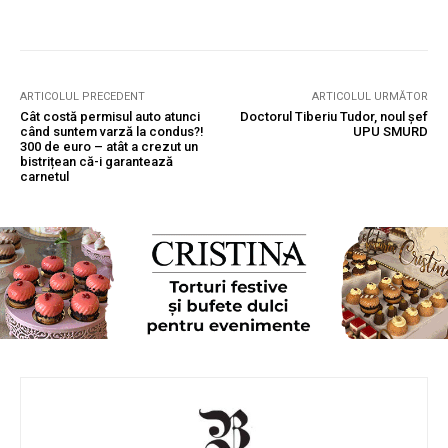
ARTICOLUL PRECEDENT
ARTICOLUL URMĂTOR
Cât costă permisul auto atunci
Doctorul Tiberiu Tudor, noul șef
când suntem varză la condus?!
UPU SMURD
300 de euro – atât a crezut un
bistrițean că-i garantează
carnetul