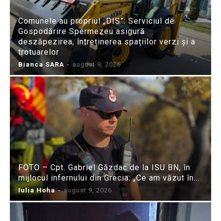
Comunele au propriul „DIS”: Serviciul de
Gospodărire Spermezeu asigură
deszăpezirea, întreținerea spațiilor verzi și a
trotuarelor
Bianca SARA
-
august 9, 2026
FOTO – Cpt. Gabriel Găzdac de la ISU BN, în
mijlocul infernului din Grecia: „Ce am văzut în...
Iulia Hoha
-
august 9, 2026