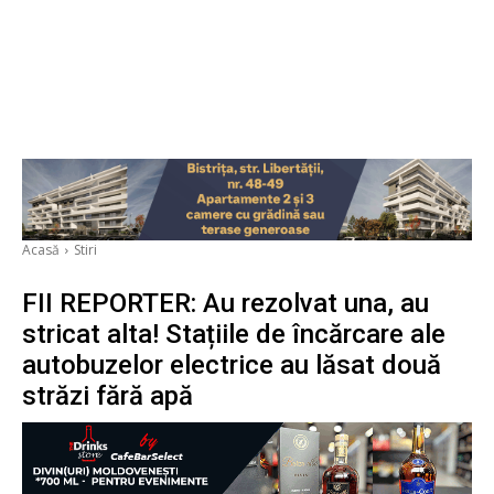
Acasă
Stiri
FII REPORTER: Au rezolvat una, au
stricat alta! Stațiile de încărcare ale
autobuzelor electrice au lăsat două
străzi fără apă