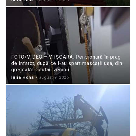
FOTO/VIDEO – VIIȘOARA: Pensionară în prag
de infarct, după ce i-au spart mascații ușa, din
greșeală! Căutau vecinii…
Iulia Hoha
-
august 9, 2026