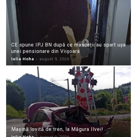
CE spune IPJ BN după ce mascații au spart ușa
unei pensionare din Viișoara
Iulia Hoha
-
august 9, 2026
Mașină lovită de tren, la Măgura Ilvei!
Iulia Hoha
-
august 9, 2026