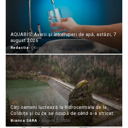
AQUABIS: Avarii și întreruperi de apă, astăzi, 7
august 2026
Redactia
-
august 7, 2026
Câți oameni lucrează la hidrocentrala de la
Colibița și cu ce se ocupă de când s-a stricat:
Bianca SARA
-
august 7, 2026