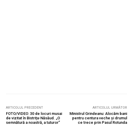
ARTICOLUL PRECEDENT
ARTICOLUL URMĂTOR
FOTO/VIDEO: 30 de locuri musai
Ministrul Grindeanu: Alocăm bani
de vizitat în Bistrița-Năsăud. „O
pentru centura veche și drumul
semnătură a noastră, a tuturor”
ce trece prin Pasul Rotunda