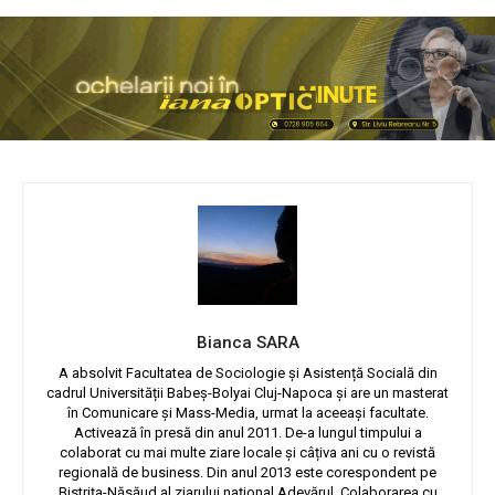
Bianca SARA
A absolvit Facultatea de Sociologie și Asistență Socială din
cadrul Universității Babeș-Bolyai Cluj-Napoca și are un masterat
în Comunicare și Mass-Media, urmat la aceeași facultate.
Activează în presă din anul 2011. De-a lungul timpului a
colaborat cu mai multe ziare locale și câțiva ani cu o revistă
regională de business. Din anul 2013 este corespondent pe
Bistrița-Năsăud al ziarului național Adevărul. Colaborarea cu