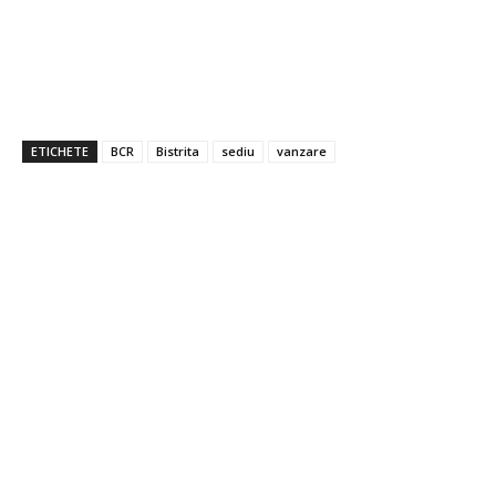
ETICHETE
BCR
Bistrita
sediu
vanzare