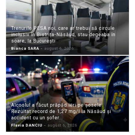
Trenurile PESA noi, care ar trebui să circule
inclusiv în Bistrița-Năsăud, stau degeaba în
soare, la București
Bianca SARA
-
august 6, 2026
Alcoolul a făcut prăpăd ieri pe șosele:
Rezultat record de 1,27 mg/l la Năsăud și
accident cu un șofer...
Flavia DANCIU
-
august 6, 2026