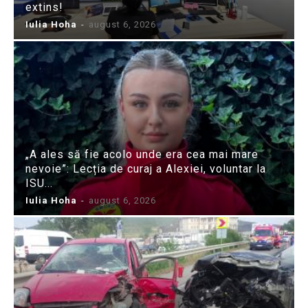
extins!
Iulia Hoha
-
august 6, 2026
„A ales să fie acolo unde era cea mai mare
nevoie”: Lecția de curaj a Alexiei, voluntar la
ISU...
Iulia Hoha
-
august 6, 2026