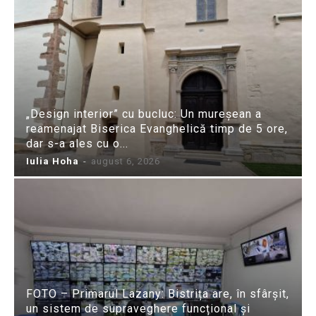
„Design interior” cu bucluc: Un mureșean a
reamenajat Biserica Evanghelică timp de 5 ore,
dar s-a ales cu o...
Iulia Hoha
-
august 6, 2026
FOTO – Primarul Lazany: Bistrița are, în sfârșit,
un sistem de supraveghere funcțional și