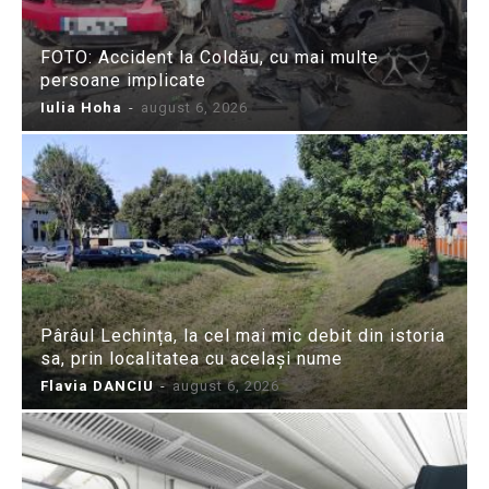
FOTO: Accident la Coldău, cu mai multe
persoane implicate
Iulia Hoha
-
august 6, 2026
Pârâul Lechința, la cel mai mic debit din istoria
sa, prin localitatea cu același nume
Flavia DANCIU
-
august 6, 2026