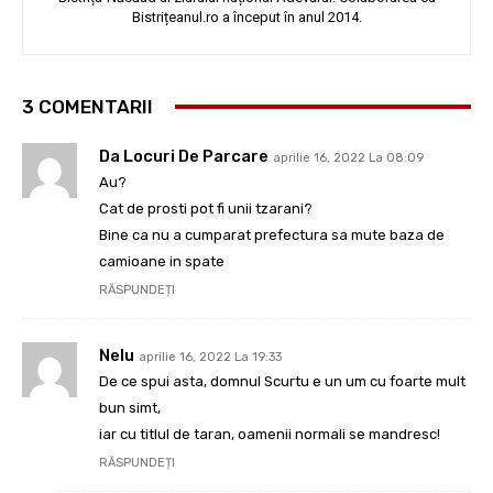
Bistrițeanul.ro a început în anul 2014.
3 COMENTARII
Da Locuri De Parcare
aprilie 16, 2022 La 08:09
Au?
Cat de prosti pot fi unii tzarani?
Bine ca nu a cumparat prefectura sa mute baza de
camioane in spate
RĂSPUNDEȚI
Nelu
aprilie 16, 2022 La 19:33
De ce spui asta, domnul Scurtu e un um cu foarte mult
bun simt,
iar cu titlul de taran, oamenii normali se mandresc!
RĂSPUNDEȚI