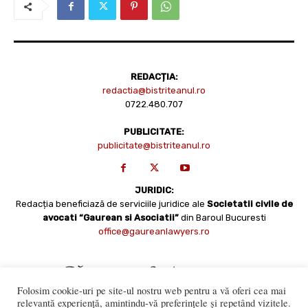
REDACȚIA:
redactia@bistriteanul.ro
0722.480.707
PUBLICITATE:
publicitate@bistriteanul.ro
JURIDIC:
Redacția beneficiază de serviciile juridice ale
Societatii civile de
avocati “Gaurean si Asociatii”
din Baroul Bucuresti
office@gaureanlawyers.ro
Folosim cookie-uri pe site-ul nostru web pentru a vă oferi cea mai
relevantă experiență, amintindu-vă preferințele și repetând vizitele.