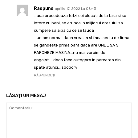
Raspuns
aprilie 17, 2022 La 08:43
…asa procedeaza totzi cei plecati de la tara si se
intorc cu bani, se arunca in miijlocul orasului sa
cumpere sa aiba cu ce se lauda
…un om normal daca vrea sa si faca sediu de firma
se gandeste prima oara daca are UNDE SA SI
PARCHEZE MASINA…nu mai vorbim de
angajati….daca face autogara in parcarea din
spate atunci….soooory
RĂSPUNDEȚI
LĂSAȚI UN MESAJ