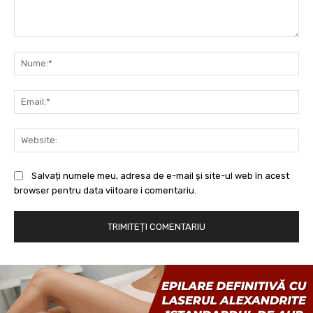
Comentariu:
Nu
Ema
Web
Salvați numele meu, adresa de e-mail și site-ul web în acest
browser pentru data viitoare i comentariu.