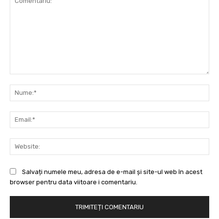
Comentariu:
Nu
Ema
Web
Salvați numele meu, adresa de e-mail și site-ul web în acest
browser pentru data viitoare i comentariu.