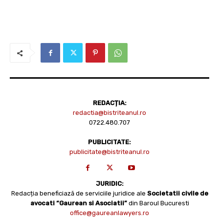
REDACȚIA:
redactia@bistriteanul.ro
0722.480.707
PUBLICITATE:
publicitate@bistriteanul.ro
JURIDIC:
Redacția beneficiază de serviciile juridice ale
Societatii civile de
avocati “Gaurean si Asociatii”
din Baroul Bucuresti
office@gaureanlawyers.ro