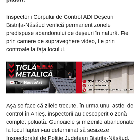
I
nspectorii Corpului de Control ADI Deșeuri
Bistrița-Năsăud verifică permanent zonele
predispuse abandonului de deșeuri în natură. Fie
prin camere de supraveghere video, fie prin
controale la fața locului.
Așa se face că zilele trecute, în urma unui astfel de
control în Anieș, inspectorii au descoperit
o zonă
complet
poluată.
Gunoaiele și mizeriile
abandon
ate
la locul faptei i-au determinat să sesizeze
Inspectoratul de Poliție Județean Bistrița-Năsăud.