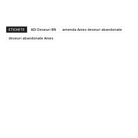
ETICHETE
ADI Deseuri BN
amenda Anies deseuri abandonate
deseuri abandonate Anies