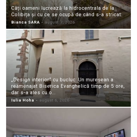
Câți oameni lucrează la hidrocentrala de la
Colibița și cu ce se ocupă de când s-a stricat:
Bianca SARA
-
august 7, 2026
„Design interior” cu bucluc: Un mureșean a
reamenajat Biserica Evanghelică timp de 5 ore,
dar s-a ales cu o...
Iulia Hoha
-
august 6, 2026