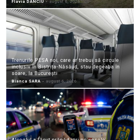
Flavia DANCIU
-
august 6, 2026
Trenurile PESA noi, care ar trebui să circule
inclusiv în Bistrița-Năsăud, stau degeaba în
soare, la București
Bianca SARA
-
august 6, 2026
Alcoolul a făcut prăpăd ieri pe șosele: