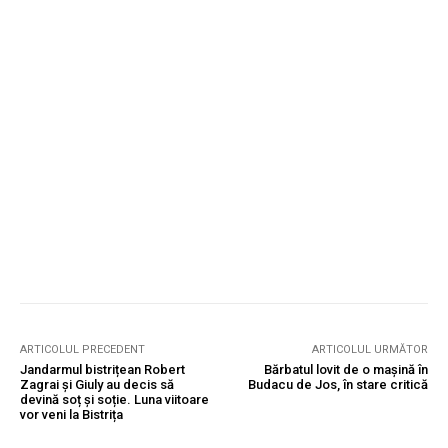
ARTICOLUL PRECEDENT
ARTICOLUL URMĂTOR
Jandarmul bistrițean Robert
Bărbatul lovit de o mașină în
Zagrai și Giuly au decis să
Budacu de Jos, în stare critică
devină soț și soție. Luna viitoare
vor veni la Bistrița