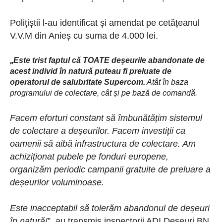
Polițiștii l-
a
u
identificat și amendat pe cetățeanul
V.V.M din Anieș cu suma de 4.000 lei.
„
Este trist faptul că TOATE deșeurile abandonate de
acest individ în natură puteau fi preluate de
operatorul de salubritate Supercom.
Atât în baza
programului de colectare, cât și pe bază de comandă.
Facem eforturi constant să îmbunătățim sistemul
de colectare a deșeurilor.
F
acem investiții ca
oamenii să aibă infrastructura de colectare.
A
m
achiziționat pubele pe fonduri europene,
organizăm periodic campanii
gratuite de preluare a
deșeurilor voluminoase.
Este inacceptabil să
tolerăm abandonul de deșeuri
în natură!
”, au transmis inspectorii ADI Deșeuri BN.