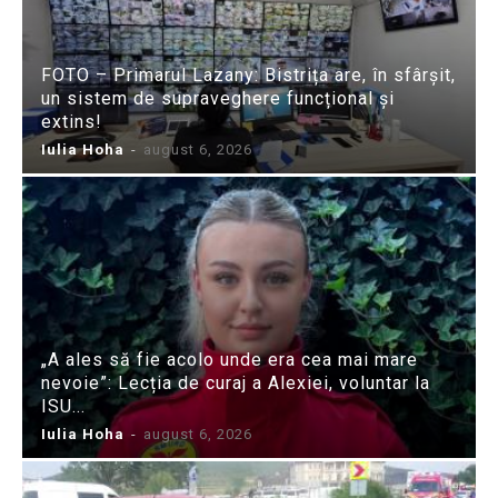
FOTO – Primarul Lazany: Bistrița are, în sfârșit,
un sistem de supraveghere funcțional și
extins!
Iulia Hoha
-
august 6, 2026
„A ales să fie acolo unde era cea mai mare
nevoie”: Lecția de curaj a Alexiei, voluntar la
ISU...
Iulia Hoha
-
august 6, 2026