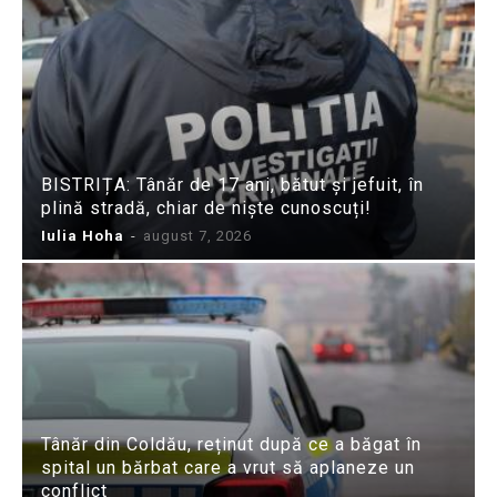
BISTRIȚA: Tânăr de 17 ani, bătut și jefuit, în
plină stradă, chiar de niște cunoscuți!
Iulia Hoha
-
august 7, 2026
Tânăr din Coldău, reținut după ce a băgat în
spital un bărbat care a vrut să aplaneze un
conflict