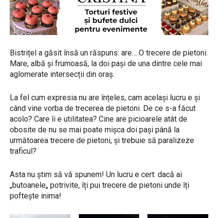
Bistrițel a găsit însă un răspuns: are… O trecere de pietoni.
Mare, albă și frumoasă, la doi pași de una dintre cele mai
aglomerate intersecții din oraș.
La fel cum expresia nu are înțeles, cam același lucru e și
când vine vorba de trecerea de pietoni. De ce s-a făcut
acolo? Care îi e utilitatea? Cine are picioarele atât de
obosite de nu se mai poate mișca doi pași până la
următoarea trecere de pietoni, și trebuie să paralizeze
traficul?
Asta nu știm să vă spunem! Un lucru e cert: dacă ai
„butoanele„ potrivite, îți pui trecere de pietoni unde îți
poftește inima!