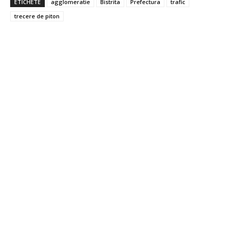
ETICHETE
agglomeratie
Bistrita
Prefectura
trafic
trecere de piton