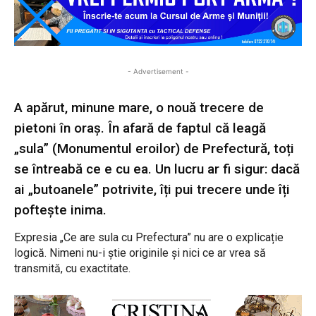
- Advertisement -
A apărut, minune mare, o nouă trecere de
pietoni în oraș. În afară de faptul că leagă
„sula” (Monumentul eroilor) de Prefectură, toți
se întreabă ce e cu ea. Un lucru ar fi sigur: dacă
ai „butoanele” potrivite, îți pui trecere unde îți
poftește inima.
Expresia „Ce are sula cu Prefectura” nu are o explicație
logică. Nimeni nu-i știe originile și nici ce ar vrea să
transmită, cu exactitate.