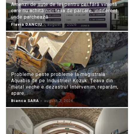
Amenzi de sute de lei pentru cei fără vinietă
care nu achită nici taxa de parcare, indiferent
unde parchează
Flavia DANCIU
-
august 7, 2026
Probleme peste probleme la magistrala
Aquabis de pe Industriei! Kozuk: Țeava din
metal veche e dezastru! Intervenim, reparăm,
apare...
Bianca SARA
-
august 7, 2026