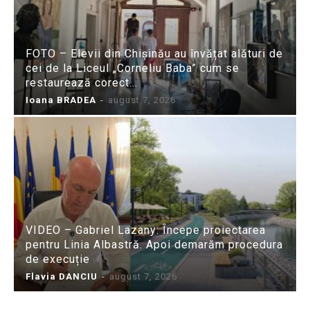
FOTO – Elevii din Chișinău au învățat alături de
cei de la Liceul „Corneliu Baba” cum se
restaurează corect...
Ioana BRADEA
-
august 7, 2026
VIDEO – Gabriel Lazany: Începe proiectarea
pentru Linia Albastră. Apoi demarăm procedura
de execuție
Flavia DANCIU
-
august 7, 2026