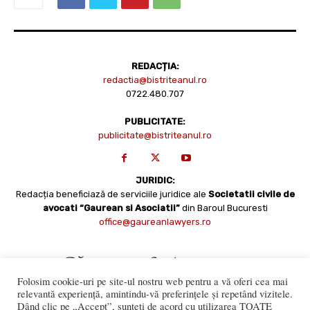
REDACȚIA:
redactia@bistriteanul.ro
0722.480.707
PUBLICITATE:
publicitate@bistriteanul.ro
JURIDIC:
Redacția beneficiază de serviciile juridice ale
Societatii civile de
avocati “Gaurean si Asociatii”
din Baroul Bucuresti
office@gaureanlawyers.ro
Folosim cookie-uri pe site-ul nostru web pentru a vă oferi cea mai
relevantă experiență, amintindu-vă preferințele și repetând vizitele.
Dând clic pe „Accept”, sunteți de acord cu utilizarea TOATE