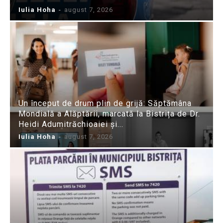
Iulia Hoha
-
august 7, 2026
Un început de drum plin de grijă: Săptămâna
Mondială a Alăptării, marcată la Bistrița de Dr.
Heidi Adumitrăchioaiei și...
Iulia Hoha
-
august 7, 2026