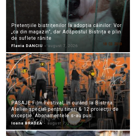
Pretențiile bistrițenilor la adopția câinilor: Vor
„ca din magazin”, dar Adăpostul Bistrița e plin
de suflete rănite
Flavia DANCIU
-
august 7, 2026
PASAJE Film Festival, în curând la Bistrița:
Atelier special pentru tineri & 12 proiecții de
excepție. Abonamentele s-au pus...
Ioana BRADEA
-
august 7, 2026