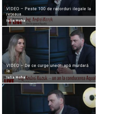
VIDEO – Peste 100 de racorduri ilegale la
rețeaua...
Iulia Hoha
-
iulie 31, 2026
VIDEO – De ce curge uneori apă murdară
la...
Iulia Hoha
-
iulie 24, 2026