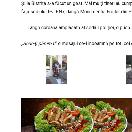
Și la Bistrița s-a făcut un gest. Mai mulți tineri au cu
fața sediului IPJ BN și lângă Monumentul Eroilor din P
Lângă coroana amplasată al sediul poliției, e pusă și
„Scrie-ți părerea!
” e mesajul ce-i îndeamnă pe toți cei