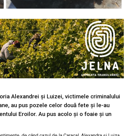
ria Alexandrei și Luizei, victimele criminalului
ne, au pus pozele celor două fete și le-au
tului Eroilor. Au pus acolo și o foaie și un
entimente, de când cazul de la Caracal. Alexandra și Luiza,