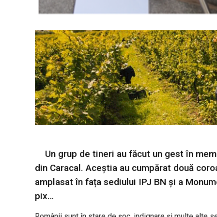
Un grup de tineri au făcut un gest în memo
din Caracal. Aceștia au cumpărat două coroa
amplasat în fața sediului IPJ BN și a Monumen
pix…
Românii sunt în stare de șoc, indignare și multe alte s