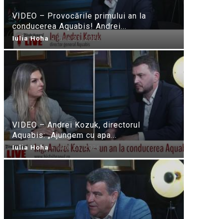
VIDEO – Provocările primului an la
conducerea Aquabis! Andrei...
Iulia Hoha
-
iulie 21, 2026
VIDEO – Andrei Kozuk, directorul
Aquabis: „Ajungem cu apa...
Iulia Hoha
-
iulie 21, 2026