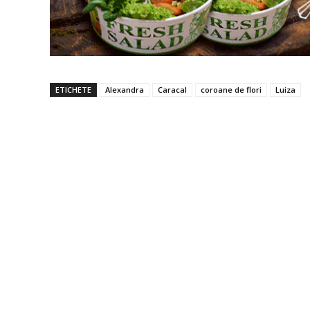
ETICHETE
Alexandra
Caracal
coroane de flori
Luiza