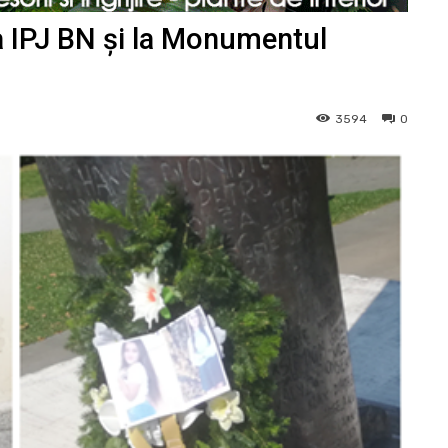
ța IPJ BN și la Monumentul
3594
0