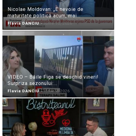
Nicolae Moldovan: „E nevoie de
maturitate politică acum, mai...
Flavia DANCIU
-
iunie 10, 2026
VIDEO – Băile Figa se deschid vineri!
Surpriza sezonului:...
Flavia DANCIU
-
iunie 9, 2026