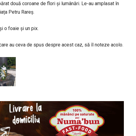
mpărat două coroane de flori și lumânări. Le-au amplasat în
iața Petru Rareș.
 o foaie și un pix.
 care au ceva de spus despre acest caz, să îl noteze acolo.