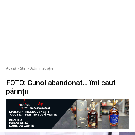
Acasă
Stiri
Administrație
FOTO: Gunoi abandonat… îmi caut
părinții