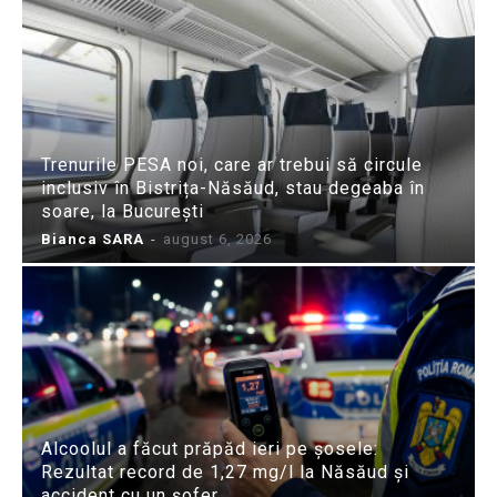
Trenurile PESA noi, care ar trebui să circule
inclusiv în Bistrița-Năsăud, stau degeaba în
soare, la București
Bianca SARA
-
august 6, 2026
Alcoolul a făcut prăpăd ieri pe șosele:
Rezultat record de 1,27 mg/l la Năsăud și
accident cu un șofer...