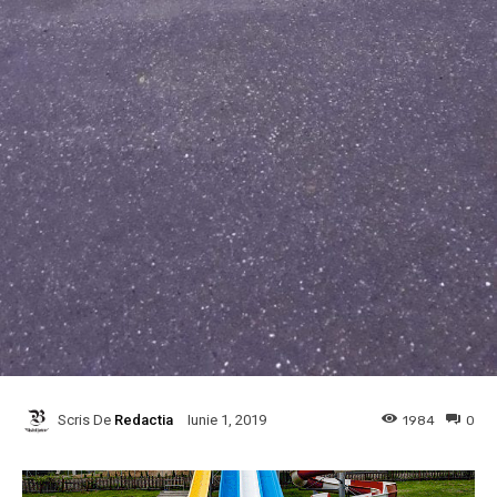
Scris De
Redactia
1984
0
Iunie 1, 2019