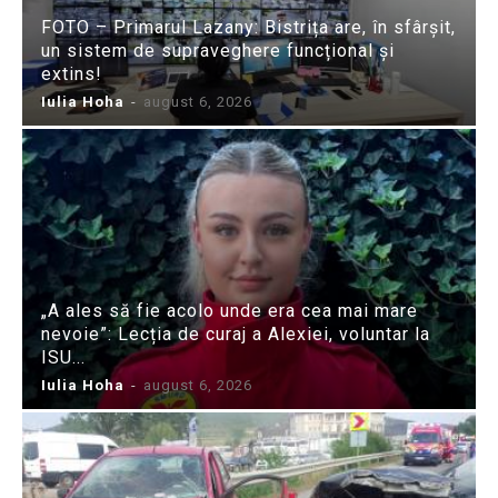
FOTO – Primarul Lazany: Bistrița are, în sfârșit,
un sistem de supraveghere funcțional și
extins!
Iulia Hoha
-
august 6, 2026
„A ales să fie acolo unde era cea mai mare
nevoie”: Lecția de curaj a Alexiei, voluntar la
ISU...
Iulia Hoha
-
august 6, 2026