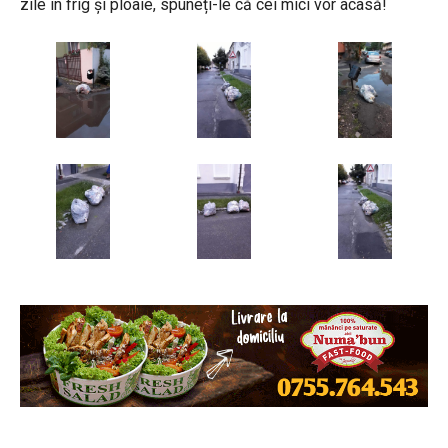
zile în frig și ploaie, spuneți-le că cei mici vor acasă!