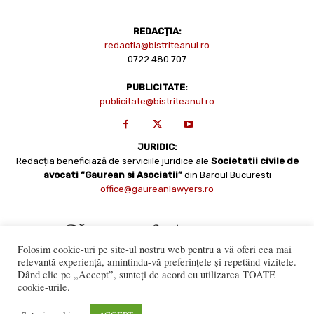
REDACȚIA:
redactia@bistriteanul.ro
0722.480.707
PUBLICITATE:
publicitate@bistriteanul.ro
JURIDIC:
Redacția beneficiază de serviciile juridice ale
Societatii civile de
avocati “Gaurean si Asociatii”
din Baroul Bucuresti
office@gaureanlawyers.ro
Folosim cookie-uri pe site-ul nostru web pentru a vă oferi cea mai
relevantă experiență, amintindu-vă preferințele și repetând vizitele.
Dând clic pe „Accept”, sunteți de acord cu utilizarea TOATE
cookie-urile.
Reproducerea totală sau parțială a materialelor este permisă
numai cu acordul expres al Bistriteanul.Ro. © Copyright 2008 -