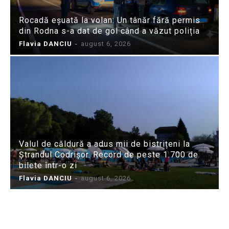
Rocadă eșuată la volan: Un tânăr fără permis
din Rodna s-a dat de gol când a văzut poliția
Flavia DANCIU
-
august 6, 2026
Valul de căldură a adus mii de bistrițeni la
Ștrandul Codrișor. Record de peste 1.700 de
bilete într-o zi
Flavia DANCIU
-
august 6, 2026