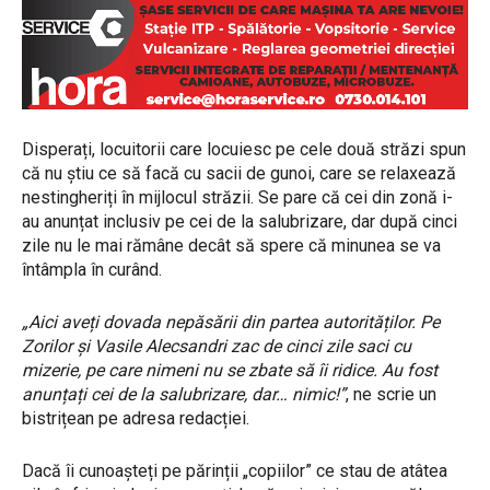
Disperați, locuitorii care locuiesc pe cele două străzi spun
că nu știu ce să facă cu sacii de gunoi, care se relaxează
nestingheriți în mijlocul străzii. Se pare că cei din zonă i-
au anunțat inclusiv pe cei de la salubrizare, dar după cinci
zile nu le mai rămâne decât să spere că minunea se va
întâmpla în curând.
„Aici aveți dovada nepăsării din partea autorităților. Pe
Zorilor și Vasile Alecsandri zac de cinci zile saci cu
mizerie, pe care nimeni nu se zbate să îi ridice. Au fost
anunțați cei de la salubrizare, dar… nimic!”
, ne scrie un
bistrițean pe adresa redacției.
Dacă îi cunoașteți pe părinții „copiilor” ce stau de atâtea