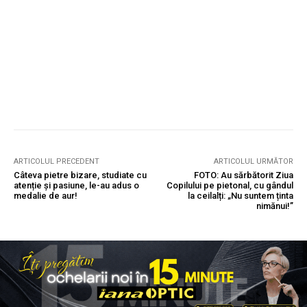
ARTICOLUL PRECEDENT
ARTICOLUL URMĂTOR
Câteva pietre bizare, studiate cu
FOTO: Au sărbătorit Ziua
atenție și pasiune, le-au adus o
Copilului pe pietonal, cu gândul
medalie de aur!
la ceilalți: „Nu suntem ținta
nimănui!”