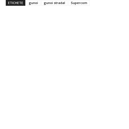
ETICHETE
gunoi
gunoi stradal
Supercom