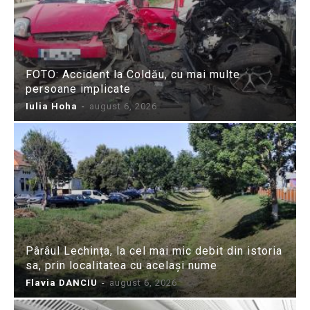
FOTO: Accident la Coldău, cu mai multe
persoane implicate
Iulia Hoha
-
august 6, 2026
Pârâul Lechința, la cel mai mic debit din istoria
sa, prin localitatea cu același nume
Flavia DANCIU
-
august 6, 2026