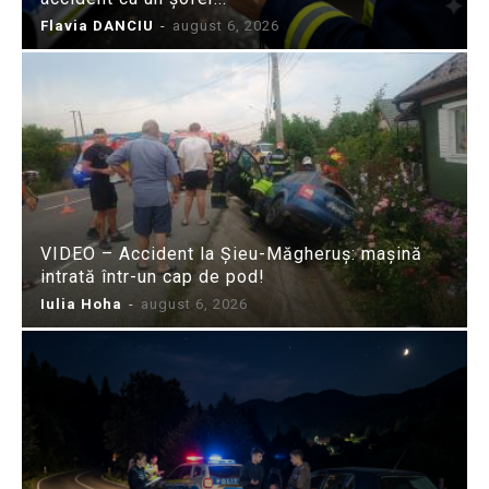
Flavia DANCIU
-
august 6, 2026
VIDEO – Accident la Șieu-Măgheruș: mașină
intrată într-un cap de pod!
Iulia Hoha
-
august 6, 2026