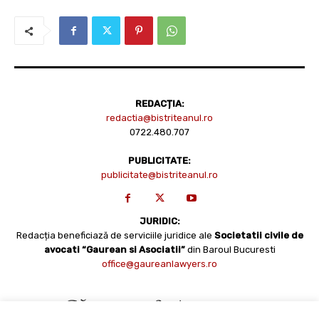
REDACȚIA:
redactia@bistriteanul.ro
0722.480.707
PUBLICITATE:
publicitate@bistriteanul.ro
JURIDIC:
Redacția beneficiază de serviciile juridice ale
Societatii civile de
avocati “Gaurean si Asociatii”
din Baroul Bucuresti
office@gaureanlawyers.ro