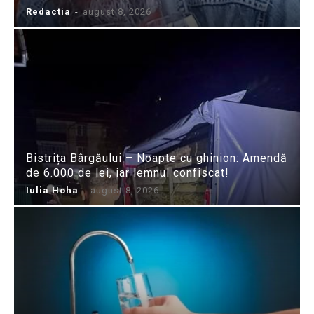
Redactia
-
august 8, 2026
Bistrița Bârgăului – Noapte cu ghinion: Amendă
de 6.000 de lei, iar lemnul confiscat!
Iulia Hoha
-
august 8, 2026