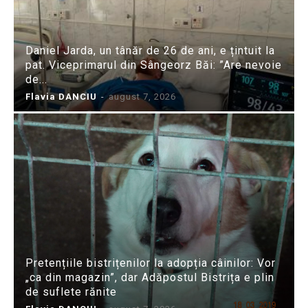
Daniel Jarda, un tânăr de 26 de ani, e țintuit la
pat. Viceprimarul din Sângeorz Băi: ”Are nevoie
de...
Flavia DANCIU
-
august 7, 2026
Pretențiile bistrițenilor la adopția câinilor: Vor
„ca din magazin”, dar Adăpostul Bistrița e plin
de suflete rănite