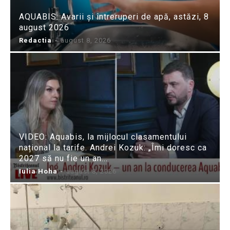
AQUABIS: Avarii și întreruperi de apă, astăzi, 8
august 2026
Redactia
-
august 8, 2026
VIDEO: Aquabis, la mijlocul clasamentului
național la tarife. Andrei Kozuk: „Îmi doresc ca
2027 să nu fie un an...
Iulia Hoha
-
august 8, 2026