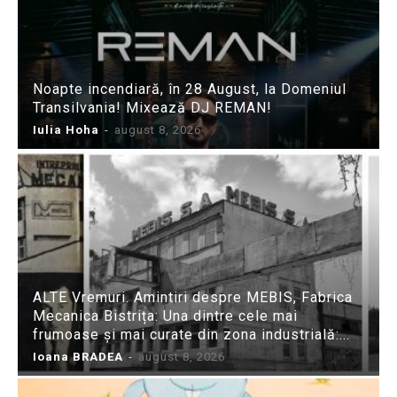
Noapte incendiară, în 28 August, la Domeniul
Transilvania! Mixează DJ REMAN!
Iulia Hoha
-
august 8, 2026
ALTE Vremuri. Amintiri despre MEBIS, Fabrica
Mecanica Bistrița: Una dintre cele mai
frumoase și mai curate din zona industrială:...
Ioana BRADEA
-
august 8, 2026