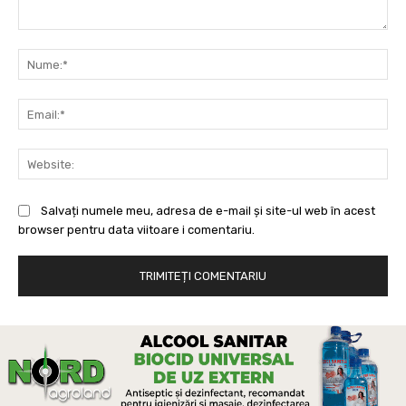
Comentariu:
Nu
Ema
Web
Salvați numele meu, adresa de e-mail și site-ul web în acest
browser pentru data viitoare i comentariu.