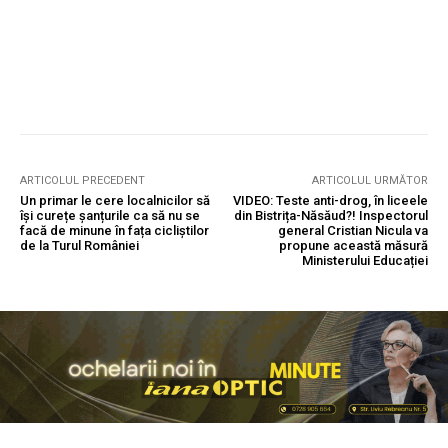
ARTICOLUL PRECEDENT
ARTICOLUL URMĂTOR
Un primar le cere localnicilor să
VIDEO: Teste anti-drog, în liceele
își curețe șanțurile ca să nu se
din Bistrița-Năsăud?! Inspectorul
facă de minune în fața cicliștilor
general Cristian Nicula va
de la Turul României
propune această măsură
Ministerului Educației