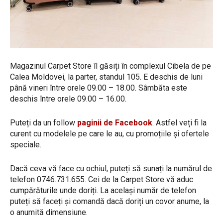
Magazinul Carpet Store îl găsiți în complexul Cibela de pe
Calea Moldovei, la parter, standul 105. E deschis de luni
până vineri între orele 09.00 – 18.00. Sâmbăta este
deschis între orele 09.00 – 16.00.
Puteți da un follow
paginii de Facebook
. Astfel veți fi la
curent cu modelele pe care le au, cu promoțiile și ofertele
speciale.
Dacă ceva vă face cu ochiul, puteți să sunați la numărul de
telefon 0746.731.655. Cei de la Carpet Store vă aduc
cumpărăturile unde doriți. La același număr de telefon
puteți să faceți și comandă dacă doriți un covor anume, la
o anumită dimensiune.