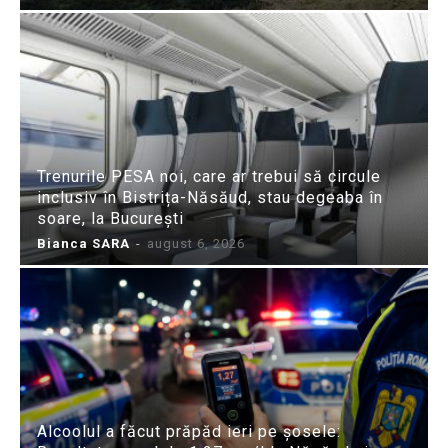
Trenurile PESA noi, care ar trebui să circule
inclusiv în Bistrița-Năsăud, stau degeaba în
soare, la București
Bianca SARA
-
august 6, 2026
Alcoolul a făcut prăpăd ieri pe șosele: