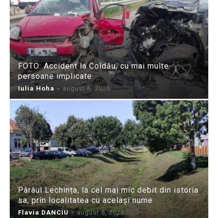
FOTO: Accident la Coldău, cu mai multe
persoane implicate
Iulia Hoha
-
august 6, 2026
Pârâul Lechința, la cel mai mic debit din istoria
sa, prin localitatea cu același nume
Flavia DANCIU
-
august 6, 2026