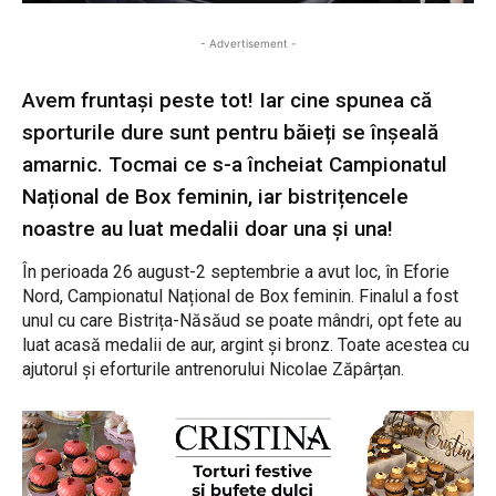
- Advertisement -
Avem fruntași peste tot! Iar cine spunea că
sporturile dure sunt pentru băieți se înșeală
amarnic. Tocmai ce s-a încheiat Campionatul
Național de Box feminin, iar bistrițencele
noastre au luat medalii doar una și una!
În perioada 26 august-2 septembrie a avut loc, în Eforie
Nord, Campionatul Național de Box feminin. Finalul a fost
unul cu care Bistrița-Năsăud se poate mândri, opt fete au
luat acasă medalii de aur, argint și bronz. Toate acestea cu
ajutorul și eforturile antrenorului Nicolae Zăpârțan.