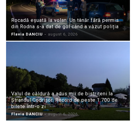
Rocadă eșuată la volan: Un tânăr fără permis
din Rodna s-a dat de gol când a văzut poliția
Flavia DANCIU
-
august 6, 2026
Valul de căldură a adus mii de bistrițeni la
Ștrandul Codrișor. Record de peste 1.700 de
bilete într-o zi
Flavia DANCIU
-
august 6, 2026