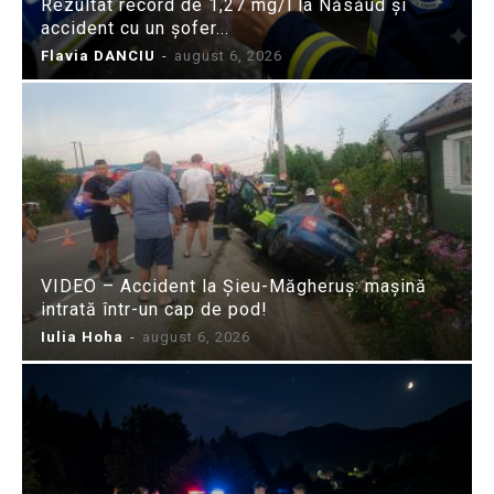
Rezultat record de 1,27 mg/l la Năsăud și
accident cu un șofer...
Flavia DANCIU
-
august 6, 2026
VIDEO – Accident la Șieu-Măgheruș: mașină
intrată într-un cap de pod!
Iulia Hoha
-
august 6, 2026