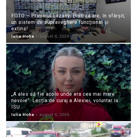
FOTO – Primarul Lazany: Bistrița are, în sfârșit,
un sistem de supraveghere funcțional și
extins!
Iulia Hoha
-
august 6, 2026
„A ales să fie acolo unde era cea mai mare
nevoie”: Lecția de curaj a Alexiei, voluntar la
ISU...
Iulia Hoha
-
august 6, 2026