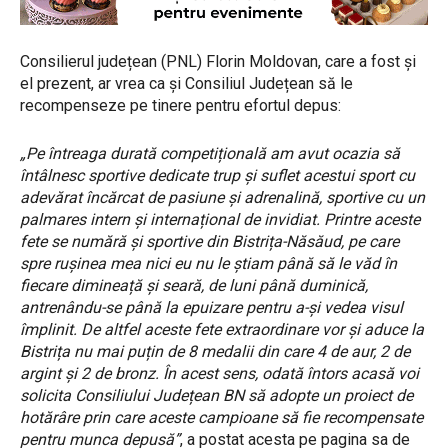
Consilierul județean (PNL) Florin Moldovan, care a fost și
el prezent, ar vrea ca și Consiliul Județean să le
recompenseze pe tinere pentru efortul depus:
„Pe întreaga durată competițională am avut ocazia să
întâlnesc sportive dedicate trup și suflet acestui sport cu
adevărat încărcat de pasiune și adrenalină, sportive cu un
palmares intern și internațional de invidiat. Printre aceste
fete se numără și sportive din Bistrița-Năsăud, pe care
spre rușinea mea nici eu nu le știam până să le văd în
fiecare dimineață și seară, de luni până duminică,
antrenându-se până la epuizare pentru a-și vedea visul
împlinit. De altfel aceste fete extraordinare vor și aduce la
Bistrița nu mai puțin de 8 medalii din care 4 de aur, 2 de
argint și 2 de bronz. În acest sens, odată întors acasă voi
solicita Consiliului Județean BN să adopte un proiect de
hotărâre prin care aceste campioane să fie recompensate
pentru munca depusă”
, a postat acesta pe pagina sa de