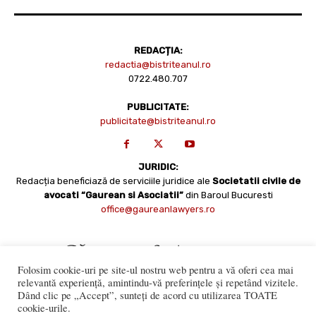
REDACȚIA:
redactia@bistriteanul.ro
0722.480.707
PUBLICITATE:
publicitate@bistriteanul.ro
JURIDIC:
Redacția beneficiază de serviciile juridice ale
Societatii civile de
avocati “Gaurean si Asociatii”
din Baroul Bucuresti
office@gaureanlawyers.ro
Folosim cookie-uri pe site-ul nostru web pentru a vă oferi cea mai
relevantă experiență, amintindu-vă preferințele și repetând vizitele.
Dând clic pe „Accept”, sunteți de acord cu utilizarea TOATE
cookie-urile.