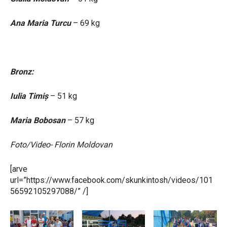
Ana Maria Turcu
– 69 kg
Bronz:
Iulia Timiș
– 51 kg
Maria Bobosan
– 57 kg
Foto/Video- Florin Moldovan
[arve
url=”https://www.facebook.com/skunkintosh/videos/101
56592105297088/” /]