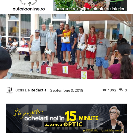
Scris De
Redactia
1892
0
Septembrie 3, 2018