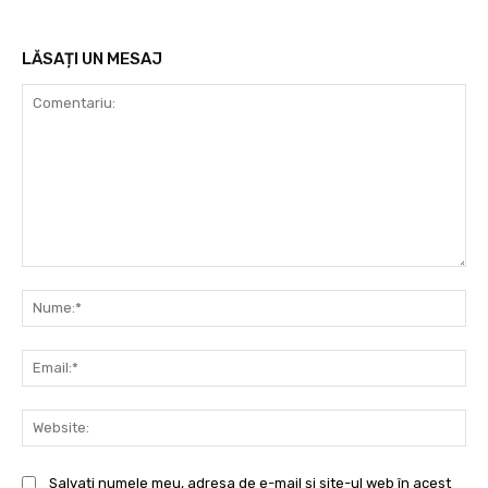
LĂSAȚI UN MESAJ
Comentariu:
Nu
Ema
Web
Salvați numele meu, adresa de e-mail și site-ul web în acest