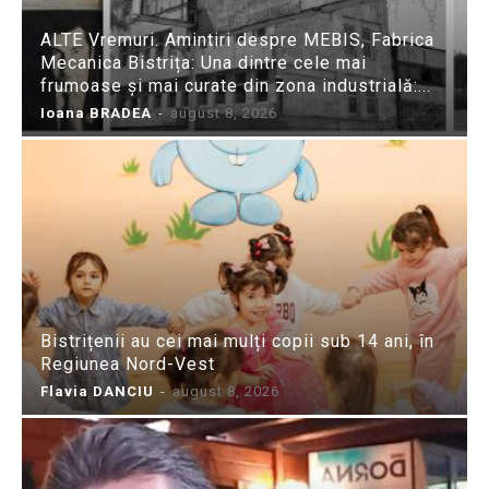
ALTE Vremuri. Amintiri despre MEBIS, Fabrica
Mecanica Bistrița: Una dintre cele mai
frumoase și mai curate din zona industrială:...
Ioana BRADEA
-
august 8, 2026
Bistrițenii au cei mai mulți copii sub 14 ani, în
Regiunea Nord-Vest
Flavia DANCIU
-
august 8, 2026