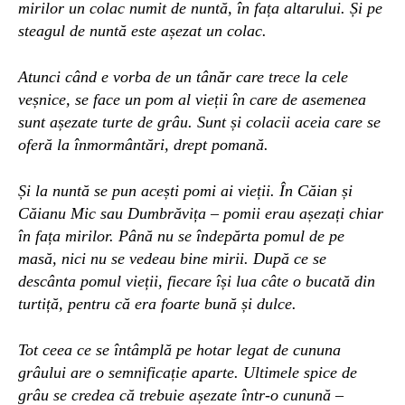
mirilor un colac numit de nuntă, în fața altarului. Și pe
steagul de nuntă este așezat un colac.
Atunci când e vorba de un tânăr care trece la cele
veșnice, se face un pom al vieții în care de asemenea
sunt așezate turte de grâu. Sunt și colacii aceia care se
oferă la înmormântări, drept pomană.
Și la nuntă se pun acești pomi ai vieții. În Căian și
Căianu Mic sau Dumbrăvița – pomii erau așezați chiar
în fața mirilor. Până nu se îndepărta pomul de pe
masă, nici nu se vedeau bine mirii. După ce se
descânta pomul vieții, fiecare își lua câte o bucată din
turtiță, pentru că era foarte bună și dulce.
Tot ceea ce se întâmplă pe hotar legat de cununa
grâului are o semnificație aparte. Ultimele spice de
grâu se credea că trebuie așezate într-o cunună –