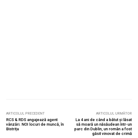
ARTICOLUL PRECEDENT
ARTICOLUL URMĂTOR
RCS & RDS angajează agent
La 4 ani de când a bătut și lăsat
vânzări. NOI locuri de muncă, în
să moară un năsăudean într-un
Bistrița
parc din Dublin, un român a fost
găsit vinovat de crimă