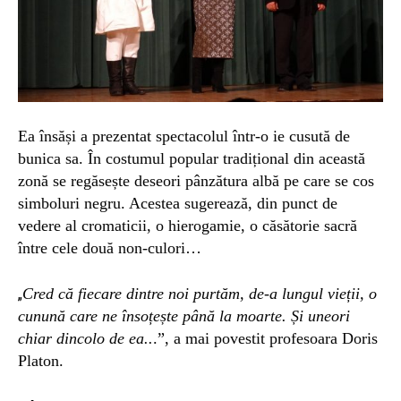
Ea însăși a p
rezentat
spectacolul
într-
o ie cusută de
bunica sa. În costumul popular tradițional
din această
zonă
se regăsește de
seori
pânzătura albă pe care se cos
simboluri negru. Acestea sugerează, din punct de
vedere al cromaticii, o hierogamie, o căsătorie sacră
între cele două non-culori…
Cred că fiecare dintre noi purtăm, de-a lungul vieții, o
„
cunună care ne însoțește până la moarte. Și uneori
chiar dincolo de ea..
.”, a mai povestit profesoara Doris
Platon.