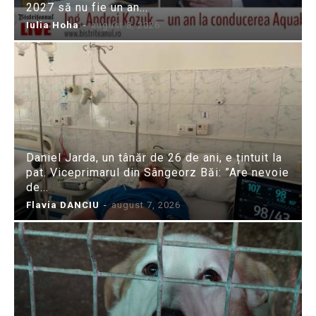
2027 să nu fie un an...
Iulia Hoha
-
august 8, 2026
Daniel Jarda, un tânăr de 26 de ani, e țintuit la
pat. Viceprimarul din Sângeorz Băi: ”Are nevoie
de...
Flavia DANCIU
-
august 7, 2026