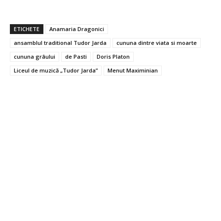
ETICHETE
Anamaria Dragonici
ansamblul traditional Tudor Jarda
cununa dintre viata si moarte
cununa grâului
de Pasti
Doris Platon
Liceul de muzică „Tudor Jarda”
Menut Maximinian