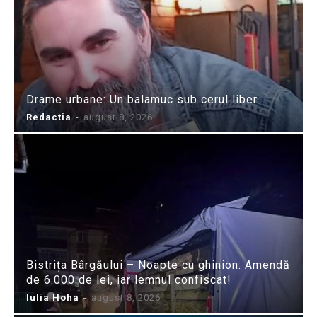
Drame urbane: Un balamuc sub cerul liber
Redactia
-
august 8, 2026
Bistrița Bârgăului – Noapte cu ghinion: Amendă
de 6.000 de lei, iar lemnul confiscat!
Iulia Hoha
-
august 8, 2026