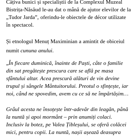
Câțiva bunici și specialiștii de la Complexul Muzeal
Bistrița-Năsăud le-au dat o mână de ajutor elevilor de la
„Tudor Jarda”, oferindu-le obiectele de décor utilizate
în spectacol.
Și etnologul Menuț Maximinian a amintit de obiceiul
numit
cununa anului
.
„
În fiecare duminică, înainte de Paști, câte o familie
din sat pregătește prescura care se află pe masa
sfântului altar. Acea prescură alături de vin devine
trupul și sângele Mântuitorului. Preotul o sfințește, iar
noi, când ne spovedim, avem cu ce să ne împărtășim…
Grâul acesta ne însoțește într-adevăr din leagăn, până
la nuntă și apoi mormânt – prin anumiți colaci.
Inclusiv la botez, pe Valea Țibleșului, se oferă colăcei
mici, pentru copii. La nuntă, nașii așează deasupra