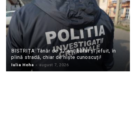
BISTRIȚA: Tânăr de 17 ani, bătut și jefuit, în
plină stradă, chiar de niște cunoscuți!
Iulia Hoha
-
august 7, 2026