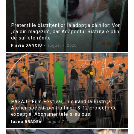
Pretențiile bistrițenilor la adopția câinilor: Vor
„ca din magazin”, dar Adăpostul Bistrița e plin
de suflete rănite
Flavia DANCIU
-
august 7, 2026
PASAJE Film Festival, în curând la Bistrița:
Atelier special pentru tineri & 12 proiecții de
excepție. Abonamentele s-au pus...
Ioana BRADEA
-
august 7, 2026