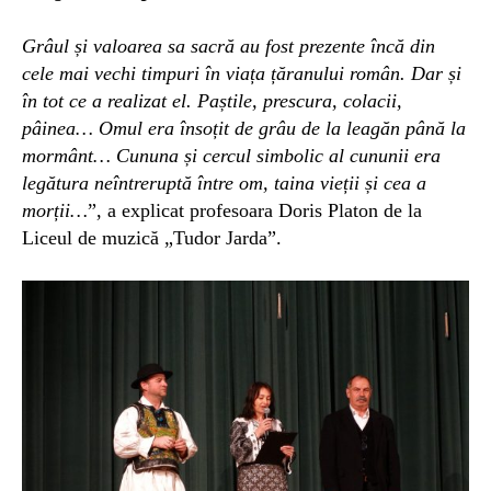
Grâul și valoarea sa sacră au fost prezente încă din
cele mai vechi timpuri în viața țăranului român. Dar și
în tot ce a realizat el. Paștile, prescura, colacii,
pâinea… Omul era însoțit de grâu de la leagăn până la
mormânt… Cununa și cercul simbolic al cununii era
legătura neîntreruptă între om, taina vieții și cea a
morții…
”, a explicat profesoara Doris Platon de la
Liceul de muzică „Tudor Jarda”.