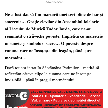
- Advertisement -
Ne-a fost dat să fim martori
i unei
se
ri
plin
e
de har
ș
i
smerenie…
G
rație elevilor din
Ansamblul folcloric
al Liceului de Muzic
ă
Tudor Jarda,
c
are ne-au
reamintit
o
străveche
poveste. Împletită cu măiestrie
în sunet
e și
simbol
uri
sacr
e… O
poveste despre
cununa
care ne însoțește
din leagăn, până spre
mormânt…
Dacă tot am intrat în Săptămâna Patimilor – merită să
reflectăm câteva clipe
la cununa care ne însoțește –
invizibilă – până în pragul mormântului…