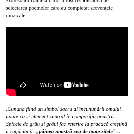
P
rofesoara Daniela Cifor
a fost
responsabilă de
selectarea poemelor
care au completat secvențele
muzicale.
Cununa fiind un simbol sacru al încununării omului
„
apare ca și element central în compoziția noastră.
Spicele de grâu și grâul fac referire la practică creștină
a rugăciunii: „
pâinea noastră cea de toate zilele”
…