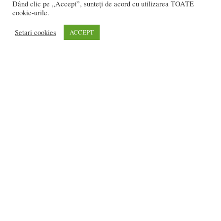
VIDEO: O recoltă impresionantă de premii!
Dând clic pe „Accept”, sunteți de acord cu utilizarea TOATE
cookie-urile.
Și un număr dublu de...
Ioana BRADEA
-
iunie 29, 2020
0
Setari cookies
ACCEPT
Probe de aptitudini, în 25 septembrie, la