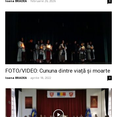
Ioana BRADEA
-
februarie 26, 2026
0
FOTO/VIDEO: Cununa dintre viață și moarte
Ioana BRADEA
-
aprilie 18, 2022
0