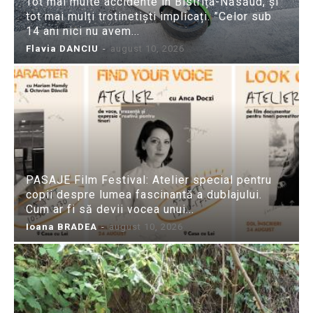
Tot mai multe accidente în Bistrița-Năsăud, și
tot mai mulți trotinetiști implicați. ”Celor sub
14 ani nici nu avem...
Flavia DANCIU
-
august 10, 2026
PASAJE Film Festival: Atelier special pentru
copii despre lumea fascinantă a dublajului.
Cum ar fi să devii vocea unui...
Ioana BRADEA
-
august 10, 2026