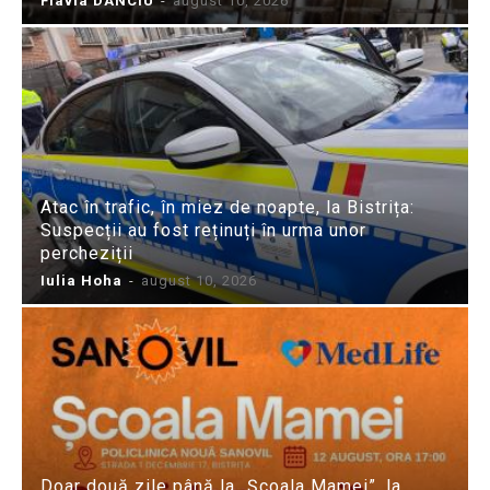
Flavia DANCIU
-
august 10, 2026
Atac în trafic, în miez de noapte, la Bistrița:
Suspecții au fost reținuți în urma unor
percheziții
Iulia Hoha
-
august 10, 2026
Doar două zile până la „Școala Mamei”, la