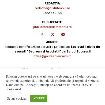
REDACȚIA:
redactia@bistriteanul.ro
0722.480.707
PUBLICITATE:
publicitate@bistriteanul.ro
JURIDIC:
Redacția beneficiază de serviciile juridice ale
Societatii civile de
avocati “Gaurean si Asociatii”
din Baroul Bucuresti
office@gaureanlawyers.ro
Folosim cookie-uri pe site-ul nostru web pentru a vă oferi cea mai
relevantă experiență, amintindu-vă preferințele și repetând vizitele.
Dând clic pe „Accept”, sunteți de acord cu utilizarea TOATE
cookie-urile.
Reproducerea totală sau parțială a materialelor este permisă
numai cu acordul expres al Bistriteanul.Ro. © Copyright 2008 -
Setari cookies
ACCEPT
2021 Bistrițeanul.ro
Made with ♥ by
201.ro