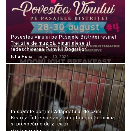
Povestea Vinului pe Pasajele Bistriței revine!
Trei zile de muzică, vinuri alese și
redeschiderea Turnului Dogarilor
Iulia Hoha
-
august 10, 2026
În spatele porților Adăpostului de câini
Bistrița: Între speranța adopțiilor în Germania
și provocările de zi cu zi