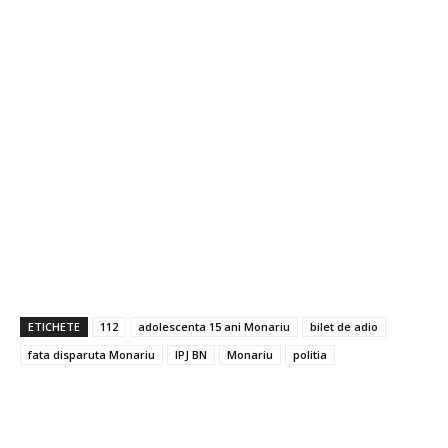
ETICHETE
112
adolescenta 15 ani Monariu
bilet de adio
fata disparuta Monariu
IPJ BN
Monariu
politia