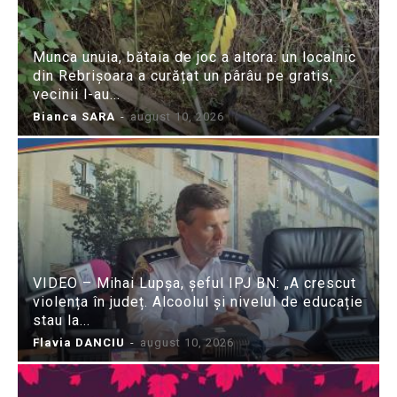
Munca unuia, bătaia de joc a altora: un localnic
din Rebrișoara a curățat un pârâu pe gratis,
vecinii l-au...
Bianca SARA
-
august 10, 2026
VIDEO – Mihai Lupșa, șeful IPJ BN: „A crescut
violența în județ. Alcoolul și nivelul de educație
stau la...
Flavia DANCIU
-
august 10, 2026