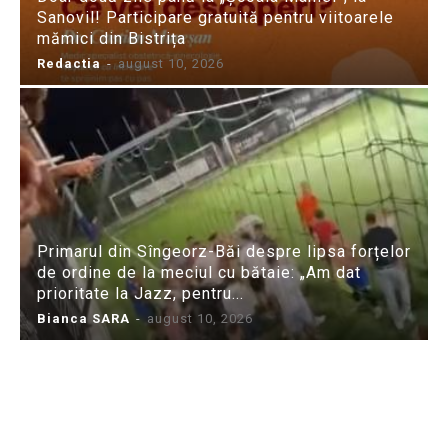
Sanovil! Participare gratuită pentru viitoarele
mămici din Bistrița
Redactia
-
august 10, 2026
Primarul din Sîngeorz-Băi despre lipsa forțelor
de ordine de la meciul cu bătaie: „Am dat
prioritate la Jazz, pentru...
Bianca SARA
-
august 10, 2026