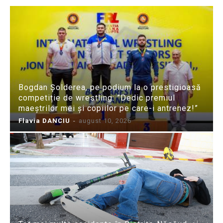
Bogdan Șolderea, pe podium la o prestigioasă
competiție de wrestling: ”Dedic premiul
maeștrilor mei și copiilor pe care-i antrenez!”
Flavia DANCIU
-
august 10, 2026