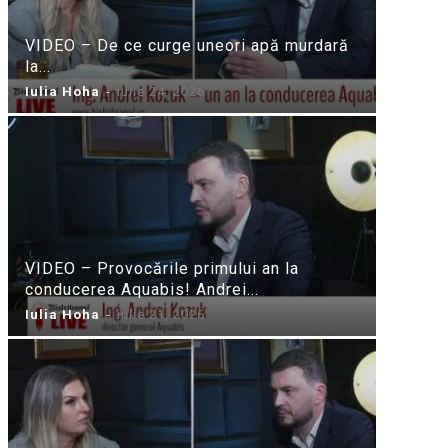
VIDEO – De ce curge uneori apă murdară
la...
Iulia Hoha
-
iulie 24, 2026
VIDEO – Provocările primului an la
conducerea Aquabis! Andrei...
Iulia Hoha
-
iulie 21, 2026