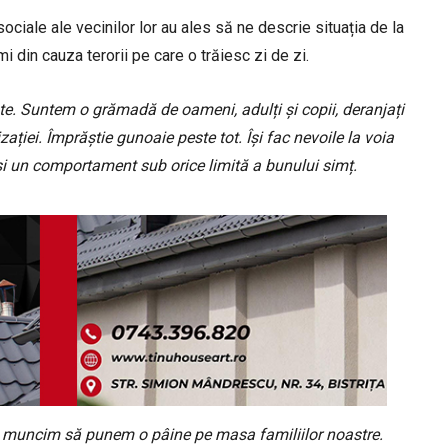
ciale ale vecinilor lor au ales să ne descrie situația de la
i din cauza terorii pe care o trăiesc zi de zi.
te. Suntem o grămadă de oameni, adulți și copii, deranjați
zației. Împrăștie gunoaie peste tot. Își fac nevoile la voia
și un comportament sub orice limită a bunului simț.
care muncim să punem o pâine pe masa familiilor noastre.