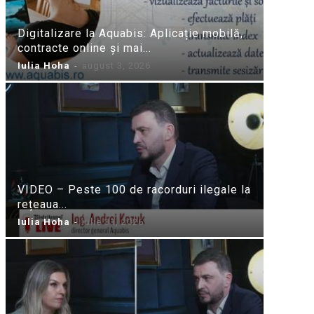
Digitalizare la Aquabis: Aplicație mobilă,
contracte online și mai...
Iulia Hoha
-
august 3, 2026
VIDEO – Peste 100 de racorduri ilegale la
rețeaua...
Iulia Hoha
-
iulie 31, 2026