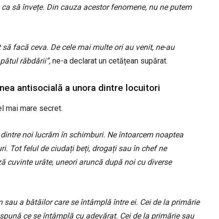
te ca să învețe. Din cauza acestor fenomene, nu ne putem
 să facă ceva. De cele mai multe ori au venit, ne-au
pătul răbdării”,
ne-a declarat un cetățean supărat.
nea antisocială a unora dintre locuitori
el mai mare secret.
ii dintre noi lucrăm în schimburi. Ne întoarcem noaptea
i. Tot felul de ciudați beți, drogați sau în chef ne
ză cuvinte urâte, uneori aruncă după noi cu diverse
au a bătăilor care se întâmplă între ei. Cei de la primărie
ă spună ce se întâmplă cu adevărat. Cei de la primărie sau