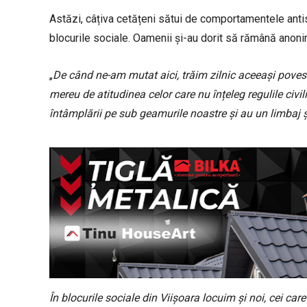
Astăzi, câțiva cetățeni sătui de comportamentele antiso
blocurile sociale. Oamenii și-au dorit să rămână anonim
„
De când ne-am mutat aici, trăim zilnic aceeași poves
mereu de atitudinea celor care nu înțeleg regulile civili
întâmplării pe sub geamurile noastre și au un limbaj 
În blocurile sociale din Viișoara locuim și noi, cei 