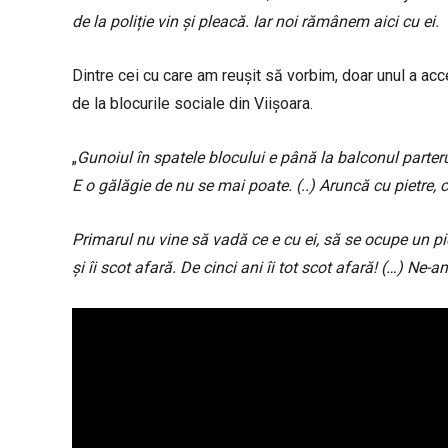
de la poliție vin și pleacă. Iar noi rămânem aici cu ei
Dintre cei cu care am reușit să vorbim, doar unul a acce
de la blocurile sociale din Viișoara.
„
Gunoiul în spatele blocului e până la balconul parteru
E o gălăgie de nu se mai poate. (..) Aruncă cu pietre,
Primarul nu vine să vadă ce e cu ei, să se ocupe un pic
și îi scot afară. De cinci ani îi tot scot afară! (…) Ne