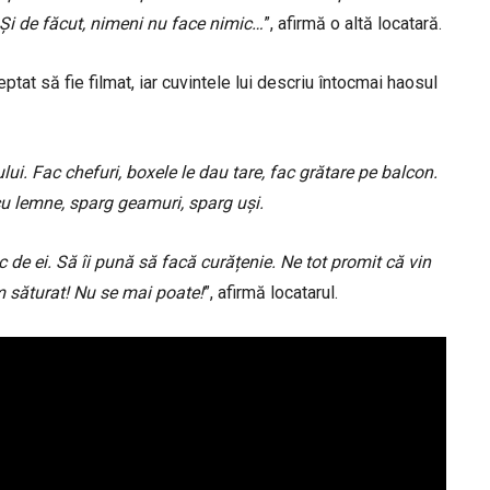
. Și de făcut, nimeni nu face nimic…
”, afirmă o altă locatară.
ptat să fie filmat, iar cuvintele lui descriu întocmai haosul
lui. Fac chefuri, boxele le dau tare, fac grătare pe balcon.
 cu lemne, sparg geamuri, sparg uși.
 de ei. Să îi pună să facă curățenie. Ne tot promit că vin
-am săturat! Nu se mai poate!
”, afirmă locatarul.