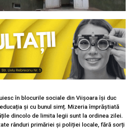
iesc în blocurile sociale din Viișoara își duc
u educația și cu bunul simț. Mizeria împrăștiată
ile dincolo de limita legii sunt la ordinea zilei.
te rânduri primăriei și poliției locale, fără sorți