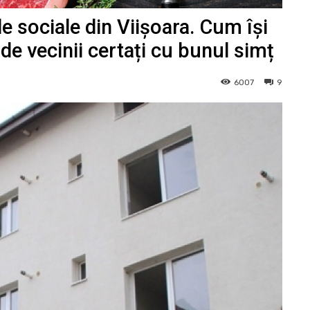
 sociale din Viișoara. Cum își
i de vecinii certați cu bunul simț
6007
9