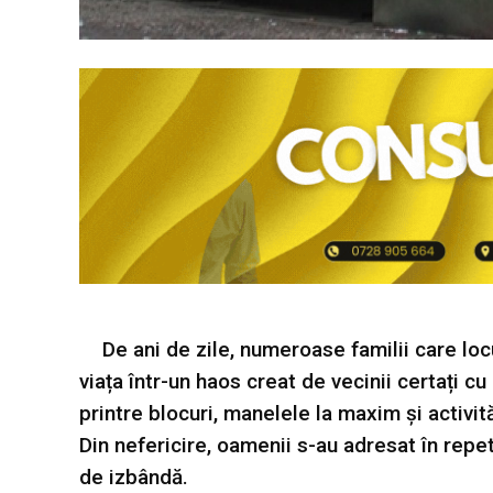
De ani de zile, numeroase familii care locu
viața într-un haos creat de vecinii certați c
printre blocuri, manelele la maxim și activităț
Din nefericire, oamenii s-au adresat în repeta
de izbândă.