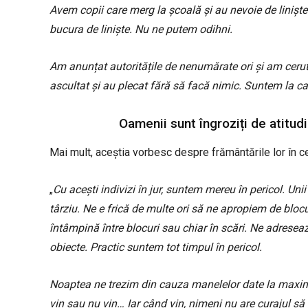
Avem copii care merg la școală și au nevoie de liniș
bucura de liniște. Nu ne putem odihni.
Am anunțat autoritățile de nenumărate ori și am cerut
ascultat și au plecat fără să facă nimic. Suntem la ca
Oamenii sunt îngroziți de atitudi
Mai mult, aceștia vorbesc despre frământările lor în c
„
Cu acești indivizi în jur, suntem mereu în pericol. Un
târziu. Ne e frică de multe ori să ne apropiem de blocur
întâmpină între blocuri sau chiar în scări. Ne adresea
obiecte. Practic suntem tot timpul în pericol.
Noaptea ne trezim din cauza manelelor date la maxim s
vin sau nu vin… Iar când vin, nimeni nu are curajul s