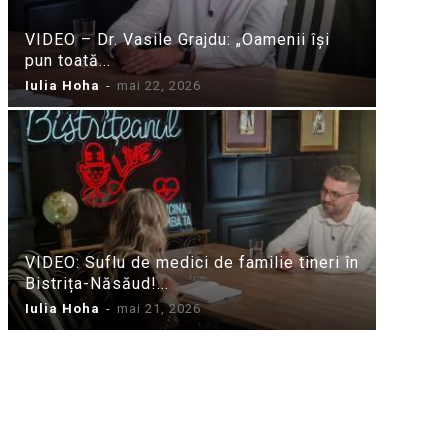
VIDEO – Dr. Vasile Grajdu: „Oamenii își
pun toată...
Iulia Hoha
-
mai 22, 2026
VIDEO: Suflu de medici de familie tineri în
Bistrița-Năsăud!...
Iulia Hoha
-
mai 21, 2026