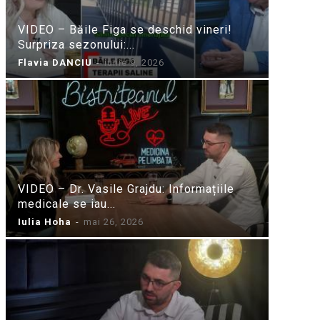
VIDEO – Băile Figa se deschid vineri!
Surpriza sezonului:...
Flavia DANCIU
-
iunie 9, 2026
VIDEO – Dr. Vasile Grajdu: Informațiile
medicale se iau...
Iulia Hoha
-
mai 26, 2026