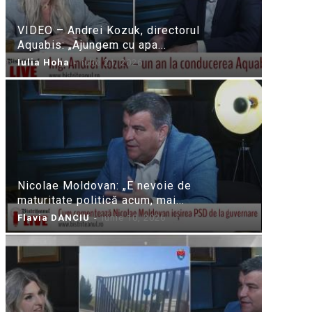
VIDEO – Andrei Kozuk, directorul
Aquabis: „Ajungem cu apa...
Iulia Hoha
-
iulie 21, 2026
Nicolae Moldovan: „E nevoie de
maturitate politică acum, mai...
Flavia DANCIU
-
iunie 10, 2026