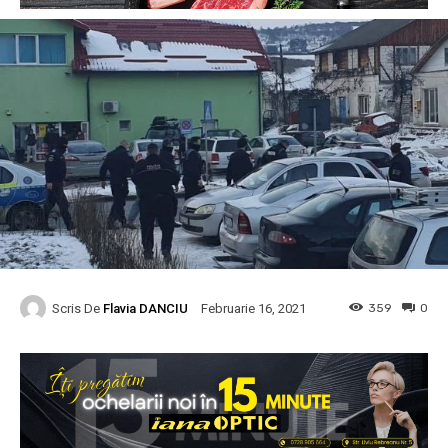
Scris De
Flavia DANCIU
359
0
Februarie 16, 2021