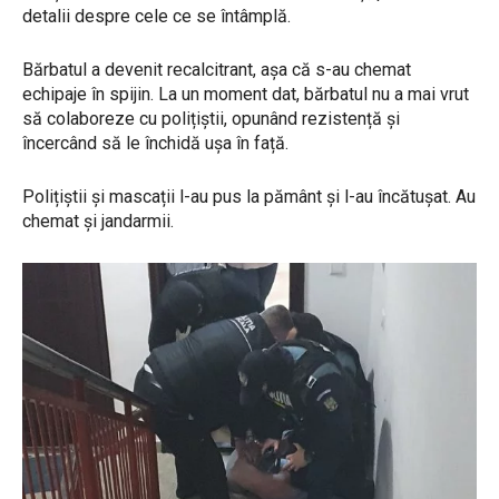
detalii despre cele ce se întâmplă.
Bărbatul a devenit recalcitrant, așa că s-au chemat
echipaje în spijin. La un moment dat, bărbatul nu a mai vrut
să colaboreze cu polițiștii, opunând rezistență și
încercând să le închidă ușa în față.
Polițiștii și mascații l-au pus la pământ și l-au încătușat. Au
chemat și jandarmii.