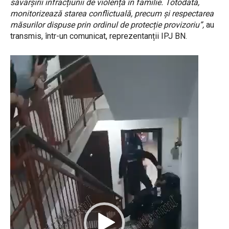
săvârșirii infracțiunii de violență în familie. Totodată,
monitorizează starea conflictuală, precum și respectarea
măsurilor dispuse prin ordinul de protecție provizoriu”,
au
transmis, într-un comunicat, reprezentanții IPJ BN.
P
l
a
y
e
r
v
i
d
e
o