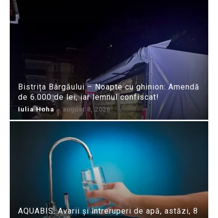
Bistrița Bârgăului – Noapte cu ghinion: Amendă
de 6.000 de lei, iar lemnul confiscat!
Iulia Hoha
-
august 8, 2026
AQUABIS: Avarii și întreruperi de apă, astăzi, 8