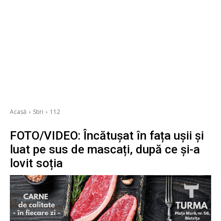
Acasă
Stiri
112
FOTO/VIDEO: Încătușat în fața ușii și
luat pe sus de mascați, după ce și-a
lovit soția