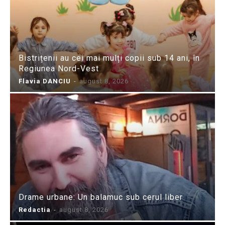
Bistrițenii au cei mai mulți copii sub 14 ani, în
Regiunea Nord-Vest
Flavia DANCIU
-
august 8, 2026
Drame urbane: Un balamuc sub cerul liber
Redactia
-
august 8, 2026