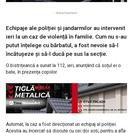
- Advertisement -
Echipaje ale poliției și jandarmilor au intervenit
ieri la un caz de violență în familie. Cum nu s-au
putut înțelege cu bărbatul, a fost nevoie să-l
încătușeze și să-l ducă pe sus la secție.
O bistrițeancă a sunat la 112, ieri, anunțând că soțul ei o
bate, în prezența copiilor.
Automat, la caz a fost direcționat un echipaj al poliției.
Aceștia au încercat să discute cu cei doi soți, pentru a afla