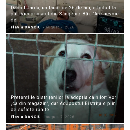
Daniel Jarda, un tânăr de 26 de ani, e țintuit la
pat. Viceprimarul din Sângeorz Băi: ”Are nevoie
de...
Flavia DANCIU
-
august 7, 2026
Pretențiile bistrițenilor la adopția câinilor: Vor
„ca din magazin”, dar Adăpostul Bistrița e plin
de suflete rănite
Flavia DANCIU
-
august 7, 2026