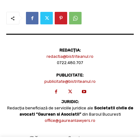
REDACȚIA:
redactia@bistriteanul.ro
0722.480.707
PUBLICITATE:
publicitate@bistriteanul.ro
JURIDIC:
Redacția beneficiază de serviciile juridice ale
Societatii civile de
avocati “Gaurean si Asociatii”
din Baroul Bucuresti
office@gaureanlawyers.ro