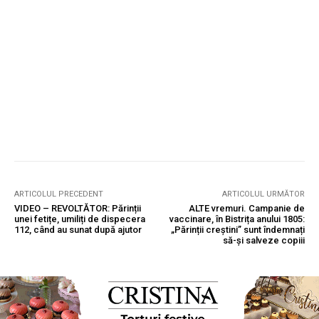
ARTICOLUL PRECEDENT
ARTICOLUL URMĂTOR
VIDEO – REVOLTĂTOR: Părinții
ALTE vremuri. Campanie de
unei fetițe, umiliți de dispecera
vaccinare, în Bistrița anului 1805:
112, când au sunat după ajutor
„Părinții creștini” sunt îndemnați
să-și salveze copiii