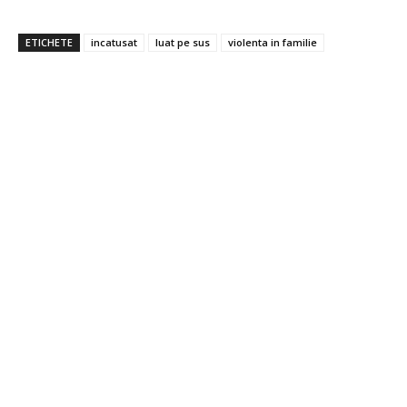
ETICHETE
incatusat
luat pe sus
violenta in familie