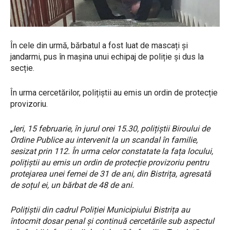
În cele din urmă, bărbatul a fost luat de mascați și
jandarmi, pus în mașina unui echipaj de poliție și dus la
secție.
În urma cercetărilor, polițiștii au emis un ordin de protecție
provizoriu.
„
Ieri, 15 februarie, în jurul orei 15.30, polițiștii Biroului de
Ordine Publice au intervenit la un scandal în familie,
sesizat prin 112. În urma celor constatate la fața locului,
polițiștii au emis un ordin de protecție provizoriu pentru
protejarea unei femei de 31 de ani, din Bistrița, agresată
de soțul ei, un bărbat de 48 de ani.
Polițiștii din cadrul Poliției Municipiului Bistrița au
întocmit dosar penal și continuă cercetările sub aspectul