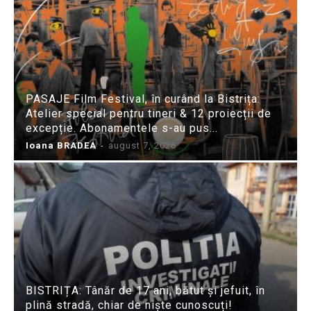
PASAJE Film Festival, în curând la Bistrița:
Atelier special pentru tineri & 12 proiecții de
excepție. Abonamentele s-au pus...
Ioana BRADEA
-
august 7, 2026
BISTRIȚA: Tânăr de 17 ani, bătut și jefuit, în
plină stradă, chiar de niște cunoscuți!