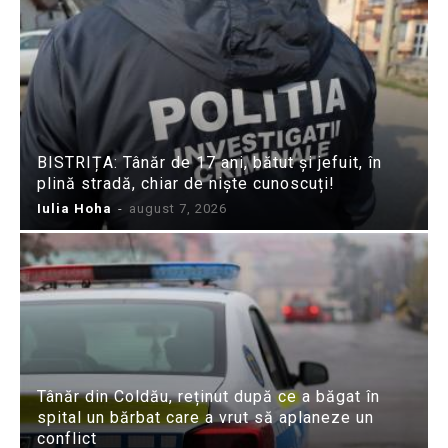
BISTRIȚA: Tânăr de 17 ani, bătut și jefuit, în
plină stradă, chiar de niște cunoscuți!
Iulia Hoha
-
august 7, 2026
Tânăr din Coldău, reținut după ce a băgat în
spital un bărbat care a vrut să aplaneze un
conflict