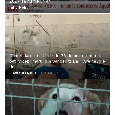
2027 să nu fie un an...
Iulia Hoha
-
august 8, 2026
Daniel Jarda, un tânăr de 26 de ani, e țintuit la
pat. Viceprimarul din Sângeorz Băi: ”Are nevoie
de...
Flavia DANCIU
-
august 7, 2026