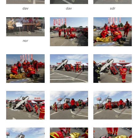
dav
dav
sdr
nor