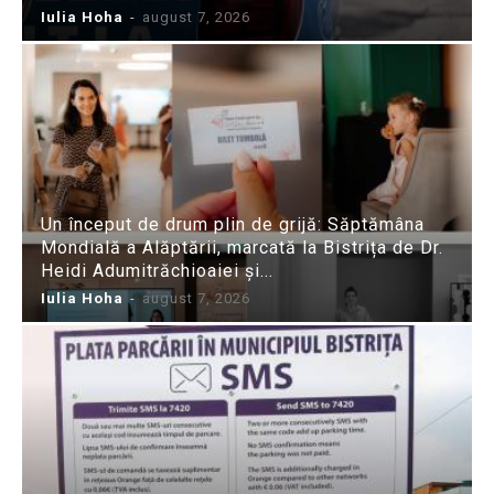
Iulia Hoha
-
august 7, 2026
Un început de drum plin de grijă: Săptămâna
Mondială a Alăptării, marcată la Bistrița de Dr.
Heidi Adumitrăchioaiei și...
Iulia Hoha
-
august 7, 2026