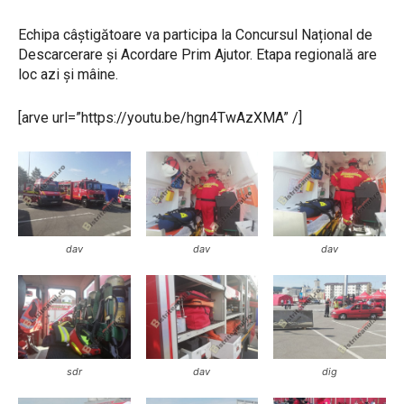
Echipa câștigătoare va participa la Concursul Național de
Descarcerare și Acordare Prim Ajutor. Etapa regională are
loc azi și mâine.
[arve url=”https://youtu.be/hgn4TwAzXMA” /]
dav
dav
dav
sdr
dav
dig