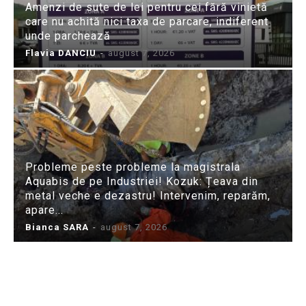
Amenzi de sute de lei pentru cei fără vinietă
care nu achită nici taxa de parcare, indiferent
unde parchează
Flavia DANCIU
-
august 7, 2026
Probleme peste probleme la magistrala
Aquabis de pe Industriei! Kozuk: Țeava din
metal veche e dezastru! Intervenim, reparăm,
apare...
Bianca SARA
-
august 7, 2026