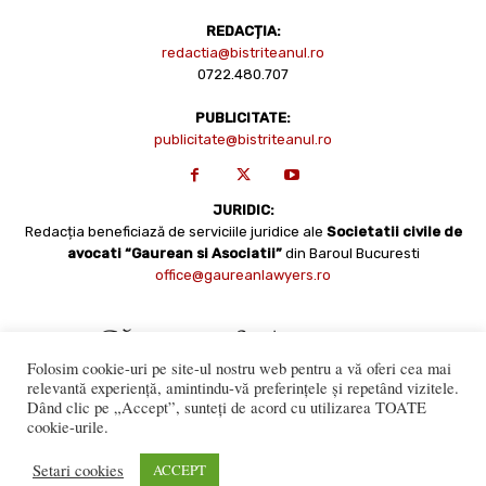
REDACȚIA:
redactia@bistriteanul.ro
0722.480.707
PUBLICITATE:
publicitate@bistriteanul.ro
JURIDIC:
Redacția beneficiază de serviciile juridice ale
Societatii civile de
avocati “Gaurean si Asociatii”
din Baroul Bucuresti
office@gaureanlawyers.ro
Folosim cookie-uri pe site-ul nostru web pentru a vă oferi cea mai
relevantă experiență, amintindu-vă preferințele și repetând vizitele.
Dând clic pe „Accept”, sunteți de acord cu utilizarea TOATE
cookie-urile.
Reproducerea totală sau parțială a materialelor este permisă
numai cu acordul expres al Bistriteanul.Ro. © Copyright 2008 -
Setari cookies
ACCEPT
2021 Bistrițeanul.ro