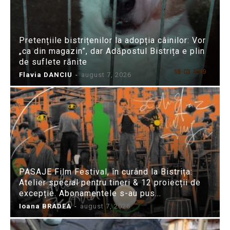
Pretențiile bistrițenilor la adopția câinilor: Vor
„ca din magazin”, dar Adăpostul Bistrița e plin
de suflete rănite
Flavia DANCIU
-
august 7, 2026
PASAJE Film Festival, în curând la Bistrița:
Atelier special pentru tineri & 12 proiecții de
excepție. Abonamentele s-au pus...
Ioana BRADEA
-
august 7, 2026