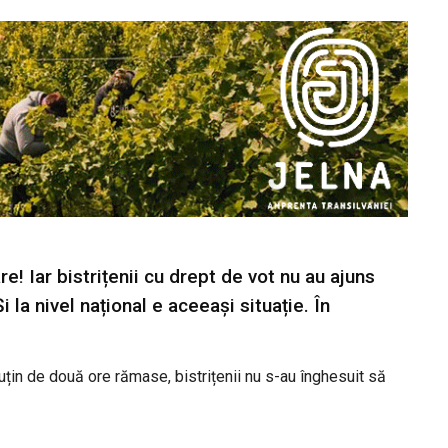
re! Iar bistrițenii cu drept de vot nu au ajuns
i la nivel național e aceeași situație. În
uțin de două ore rămase, bistrițenii nu s-au înghesuit să