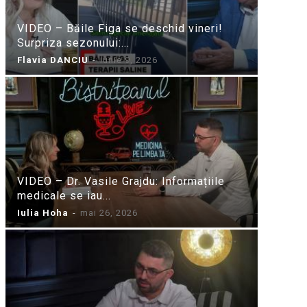
VIDEO – Băile Figa se deschid vineri!
Surpriza sezonului:...
Flavia DANCIU
-
iunie 9, 2026
VIDEO – Dr. Vasile Grajdu: Informațiile
medicale se iau...
Iulia Hoha
-
mai 26, 2026