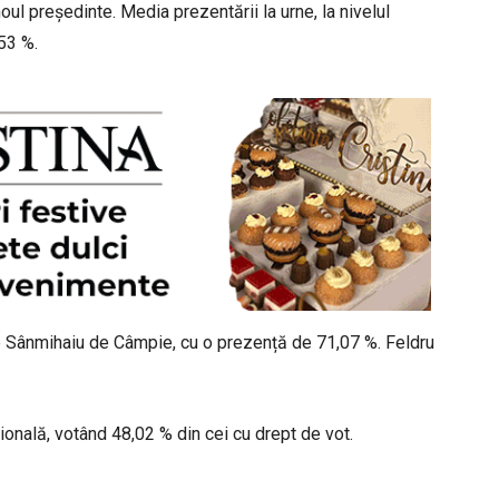
ul președinte. Media prezentării la urne, la nivelul
,53 %.
e Sânmihaiu de Câmpie, cu o prezență de 71,07 %. Feldru
țională, votând 48,02 % din cei cu drept de vot.