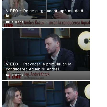
VIDEO – De ce curge uneori apă murdară
la...
Iulia Hoha
-
iulie 24, 2026
VIDEO – Provocările primului an la
conducerea Aquabis! Andrei...
Iulia Hoha
-
iulie 21, 2026