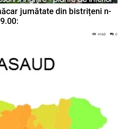
ar jumătate din bistrițeni n-
19.00:
4168
0