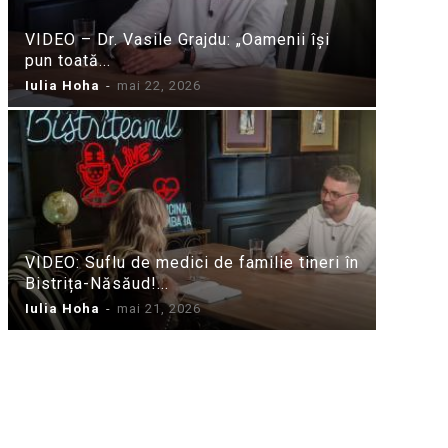
VIDEO – Dr. Vasile Grajdu: „Oamenii își
pun toată...
Iulia Hoha
-
mai 22, 2026
VIDEO: Suflu de medici de familie tineri în
Bistrița-Năsăud!...
Iulia Hoha
-
mai 21, 2026