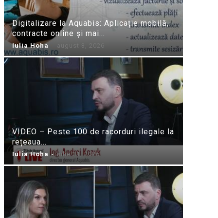
Digitalizare la Aquabis: Aplicație mobilă,
contracte online și mai...
Iulia Hoha
-
august 3, 2026
VIDEO – Peste 100 de racorduri ilegale la
rețeaua...
Iulia Hoha
-
iulie 31, 2026