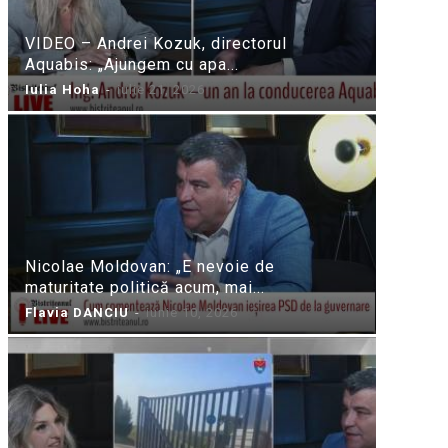
VIDEO – Andrei Kozuk, directorul
Aquabis: „Ajungem cu apa...
Iulia Hoha
-
iulie 21, 2026
Nicolae Moldovan: „E nevoie de
maturitate politică acum, mai...
Flavia DANCIU
-
iunie 10, 2026