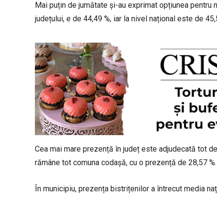
Mai puțin de jumătate și-au exprimat opțiunea pentru no
județului, e de 44,49 %, iar la nivel național este de 45
Cea mai mare prezență în județ este adjudecată tot d
rămâne tot comuna codașă, cu o prezență de 28,57 %.
În municipiu, prezența bistrițenilor a întrecut media na