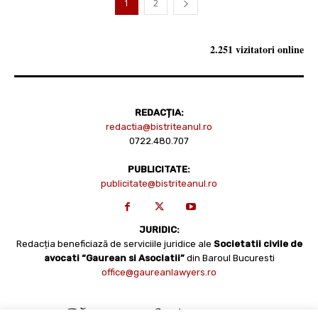
1
2
2.251 vizitatori online
REDACȚIA:
redactia@bistriteanul.ro
0722.480.707
PUBLICITATE:
publicitate@bistriteanul.ro
JURIDIC:
Redacția beneficiază de serviciile juridice ale
Societatii civile de
avocati “Gaurean si Asociatii”
din Baroul Bucuresti
office@gaureanlawyers.ro