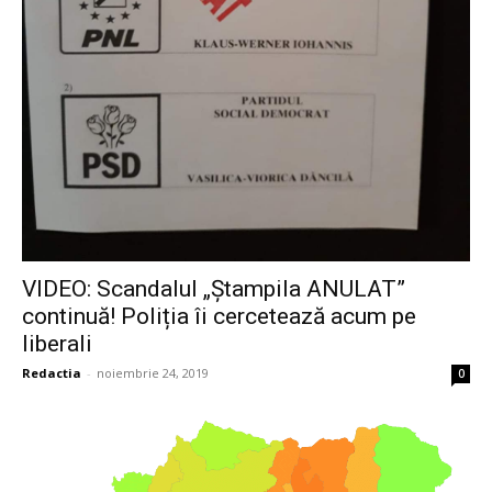
VIDEO: Scandalul „Ștampila ANULAT”
continuă! Poliția îi cercetează acum pe
liberali
Redactia
-
noiembrie 24, 2019
0