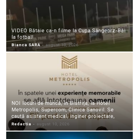
VIDEO Bătaie ca-n filme la Cupa Sângeorz-Băi
la fotbal!
Bianca SARA
-
august 10, 2026
NOI locuri de muncă, în Bistrița, la Hotel
Metropolis, Supercom, Clinica Sanovil. Se
caută asistent medical, inginer proiectare,
Redactia
-
august 10, 2026