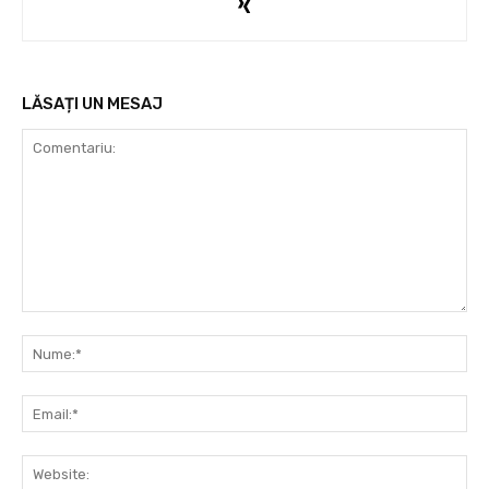
LĂSAȚI UN MESAJ
Comentariu:
Nu
Ema
Web