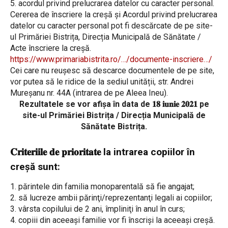
5. acordul privind prelucrarea datelor cu caracter personal.
Cererea de înscriere la creșă și Acordul privind prelucrarea
datelor cu caracter personal pot fi descărcate de pe site-
ul Primăriei Bistrița, Direcția Municipală de Sănătate /
Acte înscriere la creșă.
https://www.primariabistrita.ro/…/documente-inscriere…/
Cei care nu reușesc să descarce documentele de pe site,
vor putea să le ridice de la sediul unității, str. Andrei
Mureșanu nr. 44A (intrarea de pe Aleea Ineu).
Rezultatele se vor afișa în data de 𝟏𝟖 𝐢𝐮𝐧𝐢𝐞 𝟐𝟎𝟐𝟏 pe
site-ul Primăriei Bistrița / Direcția Municipală de
Sănătate Bistrița.
𝐂𝐫𝐢𝐭𝐞𝐫𝐢𝐢𝐥𝐞 𝐝𝐞 𝐩𝐫𝐢𝐨𝐫𝐢𝐭𝐚𝐭𝐞 la intrarea copiilor în
creşă sunt:
1. părintele din familia monoparentală să fie angajat;
2. să lucreze ambii părinţi/reprezentanţi legali ai copiilor;
3. vârsta copilului de 2 ani, împliniţi în anul în curs;
4. copiii din aceeaşi familie vor fi înscrişi la aceeaşi creşă.