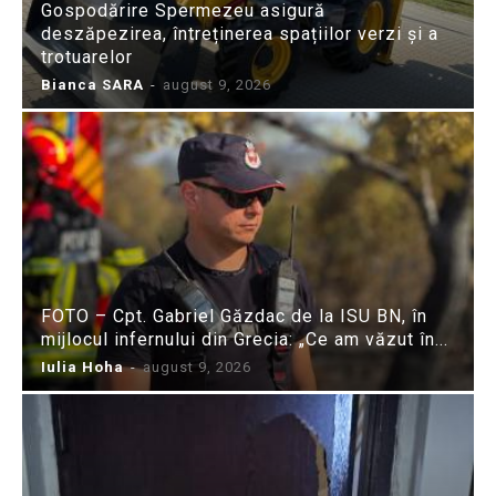
Gospodărire Spermezeu asigură
deszăpezirea, întreținerea spațiilor verzi și a
trotuarelor
Bianca SARA
-
august 9, 2026
FOTO – Cpt. Gabriel Găzdac de la ISU BN, în
mijlocul infernului din Grecia: „Ce am văzut în...
Iulia Hoha
-
august 9, 2026