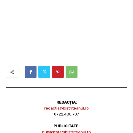
REDACȚIA:
redactia@bistriteanul.ro
0722.480.707
PUBLICITATE:
publicitate@bistriteanul.ro