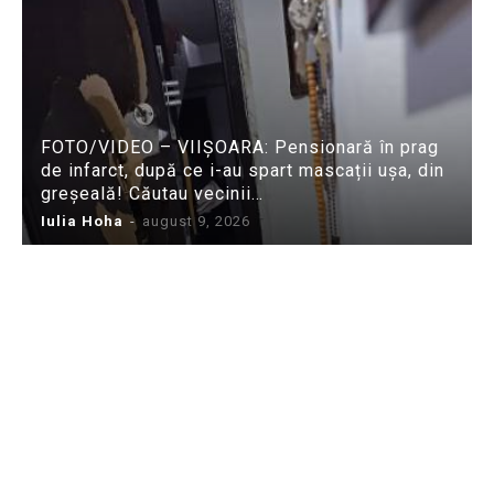
FOTO/VIDEO – VIIȘOARA: Pensionară în prag
de infarct, după ce i-au spart mascații ușa, din
greșeală! Căutau vecinii…
Iulia Hoha
-
august 9, 2026