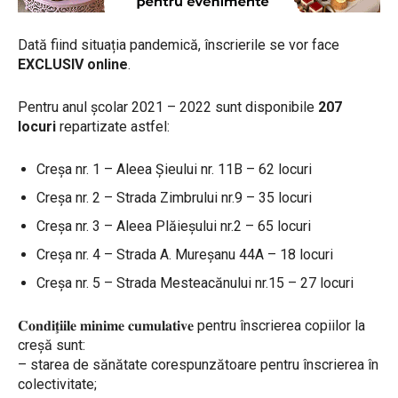
Dată fiind situația pandemică, înscrierile se vor face
EXCLUSIV online
.
Pentru anul școlar 2021 – 2022 sunt disponibile
207
locuri
repartizate astfel:
Creşa nr. 1 – Aleea Şieului nr. 11B – 62 locuri
Creşa nr. 2 – Strada Zimbrului nr.9 – 35 locuri
Creşa nr. 3 – Aleea Plăieşului nr.2 – 65 locuri
Creşa nr. 4 – Strada A. Mureşanu 44A – 18 locuri
Creșa nr. 5 – Strada Mesteacănului nr.15 – 27 locuri
𝐂𝐨𝐧𝐝𝐢𝐭̧𝐢𝐢𝐥𝐞 𝐦𝐢𝐧𝐢𝐦𝐞 𝐜𝐮𝐦𝐮𝐥𝐚𝐭𝐢𝐯𝐞 pentru înscrierea copiilor la
creşă sunt:
– starea de sănătate corespunzătoare pentru înscrierea în
colectivitate;