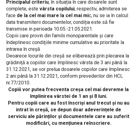
Principalul criteriu
, în situația în care dosarele sunt
complete, este
vârsta copilului
, respectiv, admiterea se
face
de la cel mai mare la cel mai mi
c, nu se ia în calcul
data transmiterii documentelor, condiția este să fie
transmise in perioada 10.05.-21.05.2021.
Copiii care provin din familii monoparentale şi care
îndeplinesc condiţiile minime cumulative au prioritate la
intrarea în creşă.
Deoarece locurile din creșă se eliberează prin plecarea la
grădiniță a copiilor care împlinesc vârsta de 3 ani până la
31.12.2021, se vor prelua dosarele copiilor care împlinesc
2 ani până la 31.12.2021, conform prevederilor din HCL
nr.77/2010.
Copiii vor putea frecventa creșa cel mai devreme la
împlinirea vârstei de 1 an și 8 luni.
Pentru copiii care au fost înscriși anul trecut și nu au
intrat în creșă, se depun doar adeverințele de
serviciu ale părinților și documentele care au suferit
modificări, cu mențiunea reînscriere.