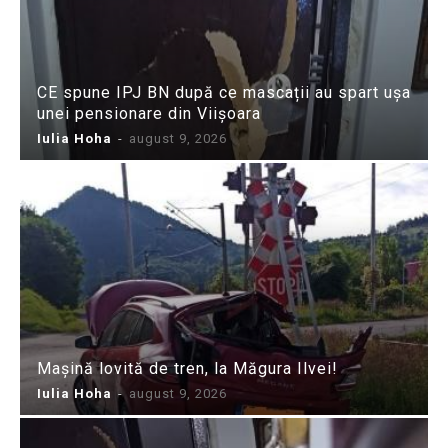
CE spune IPJ BN după ce mascații au spart ușa
unei pensionare din Viișoara
Iulia Hoha
-
august 9, 2026
Mașină lovită de tren, la Măgura Ilvei!
Iulia Hoha
-
august 9, 2026