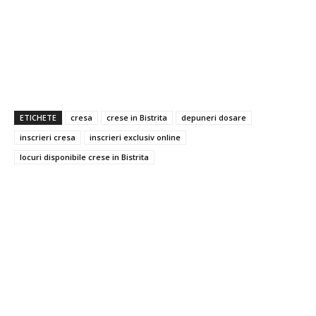
ETICHETE
cresa
crese in Bistrita
depuneri dosare
inscrieri cresa
inscrieri exclusiv online
locuri disponibile crese in Bistrita