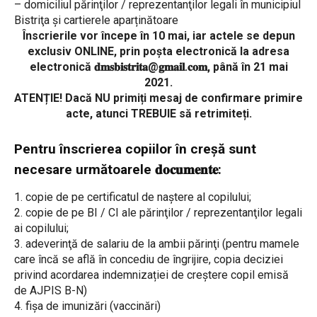
– domiciliul părinţilor / reprezentanţilor legali în municipiul
Bistriţa și cartierele aparținătoare
Înscrierile vor începe în 10 mai, iar actele se depun
exclusiv ONLINE, prin poșta electronică la adresa
electronică 𝐝𝐦𝐬𝐛𝐢𝐬𝐭𝐫𝐢𝐭𝐚@𝐠𝐦𝐚𝐢𝐥.𝐜𝐨𝐦, până în 21 mai
2021.
ATENȚIE! Dacă NU primiți mesaj de confirmare primire
acte, atunci TREBUIE să retrimiteți.
Pentru înscrierea copiilor în creşă sunt
necesare următoarele 𝐝𝐨𝐜𝐮𝐦𝐞𝐧𝐭𝐞:
1. copie de pe certificatul de naştere al copilului;
2. copie de pe BI / CI ale părinţilor / reprezentanţilor legali
ai copilului;
3. adeverinţă de salariu de la ambii părinţi (pentru mamele
care încă se află în concediu de îngrijire, copia deciziei
privind acordarea indemnizației de creștere copil emisă
de AJPIS B-N)
4. fișa de imunizări (vaccinări)