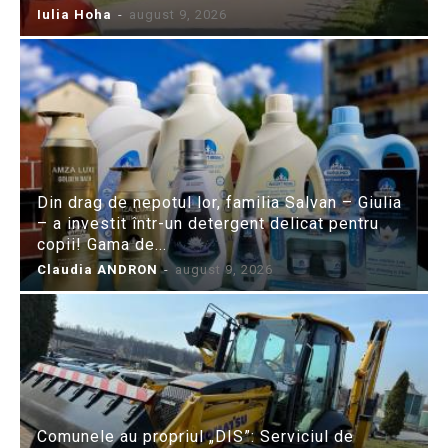
Iulia Hoha
-
august 9, 2026
Din drag de nepotul lor, familia Salvan – Giulia
– a investit într-un detergent delicat pentru
copii! Gama de...
Claudia ANDRON
-
august 9, 2026
Comunele au propriul „DIS”: Serviciul de