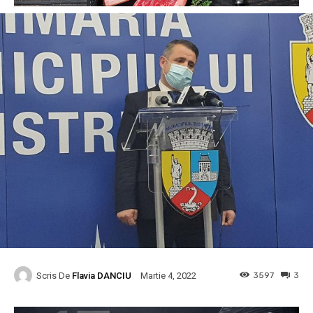
Scris De
Flavia DANCIU
3597
3
Martie 4, 2022