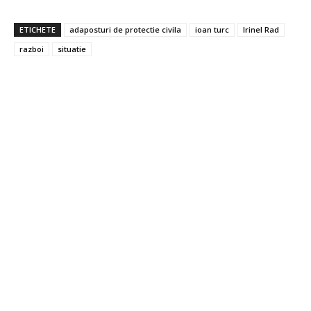
ETICHETE
adaposturi de protectie civila
ioan turc
Irinel Rad
razboi
situatie