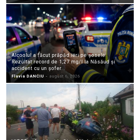
Alcoolul a făcut prăpăd ieri pe șosele:
Rezultat record de 1,27 mg/l la Năsăud și
accident cu un șofer...
Flavia DANCIU
-
august 6, 2026