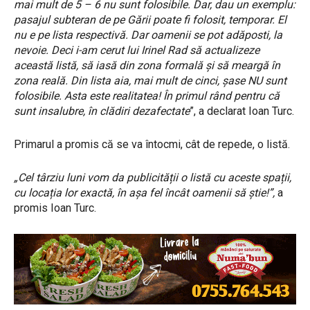
mai mult de 5 – 6 nu sunt folosibile. Dar, dau un exemplu:
pasajul subteran de pe Gării poate fi folosit, temporar. El
nu e pe lista respectivă. Dar oamenii se pot adăposti, la
nevoie. Deci i-am cerut lui Irinel Rad să actualizeze
această listă, să iasă din zona formală și să meargă în
zona reală. Din lista aia, mai mult de cinci, șase NU sunt
folosibile. Asta este realitatea! În primul rând pentru că
sunt insalubre, în clădiri dezafectate
”, a declarat Ioan Turc.
Primarul a promis că se va întocmi, cât de repede, o listă.
„Cel târziu luni vom da publicității o listă cu aceste spații,
cu locația lor exactă, în așa fel încât oamenii să știe!”,
a
promis Ioan Turc.