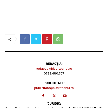
REDACȚIA:
redactia@bistriteanul.ro
0722.480.707
PUBLICITATE:
publicitate@bistriteanul.ro
JURIDIC: