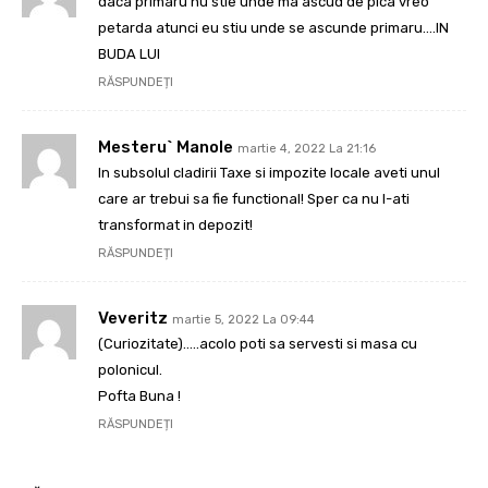
daca primaru nu stie unde ma ascud de pica vreo
petarda atunci eu stiu unde se ascunde primaru….IN
BUDA LUI
RĂSPUNDEȚI
Mesteru` Manole
martie 4, 2022 La 21:16
In subsolul cladirii Taxe si impozite locale aveti unul
care ar trebui sa fie functional! Sper ca nu l-ati
transformat in depozit!
RĂSPUNDEȚI
Veveritz
martie 5, 2022 La 09:44
(Curiozitate)…..acolo poti sa servesti si masa cu
polonicul.
Pofta Buna !
RĂSPUNDEȚI