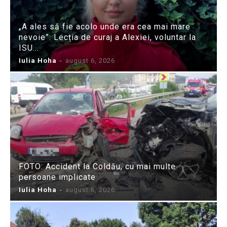
„A ales să fie acolo unde era cea mai mare
nevoie”: Lecția de curaj a Alexiei, voluntar la
ISU...
Iulia Hoha
-
august 6, 2026
FOTO: Accident la Coldău, cu mai multe
persoane implicate
Iulia Hoha
-
august 6, 2026