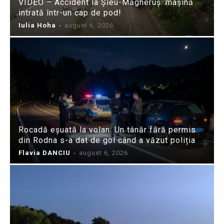
VIDEO – Accident la Șieu-Măgheruș: mașină
intrată într-un cap de pod!
Iulia Hoha
-
august 6, 2026
Rocadă eșuată la volan: Un tânăr fără permis
din Rodna s-a dat de gol când a văzut poliția
Flavia DANCIU
-
august 6, 2026