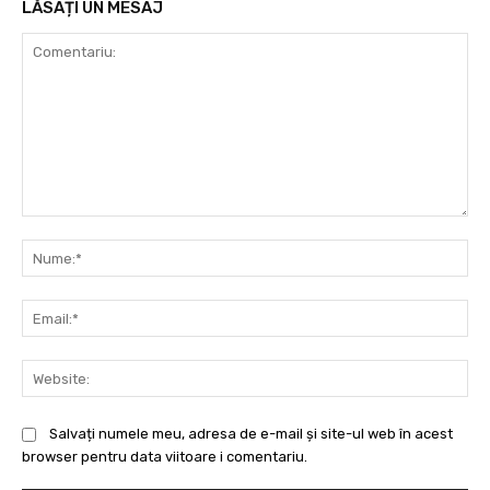
LĂSAȚI UN MESAJ
Comentariu:
Nu
Ema
Web
Salvați numele meu, adresa de e-mail și site-ul web în acest
browser pentru data viitoare i comentariu.