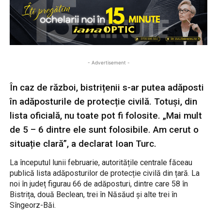
- Advertisement -
În caz de război, bistrițenii s-ar putea adăposti
în adăposturile de protecție civilă. Totuși, din
lista oficială, nu toate pot fi folosite. „Mai mult
de 5 – 6 dintre ele sunt folosibile. Am cerut o
situație clară”, a declarat Ioan Turc.
La începutul lunii februarie, autoritățile centrale făceau
publică lista adăposturilor de protecție civilă din țară. La
noi în județ figurau 66 de adăposturi, dintre care 58 în
Bistrița, două Beclean, trei în Năsăud și alte trei în
Sîngeorz-Băi.