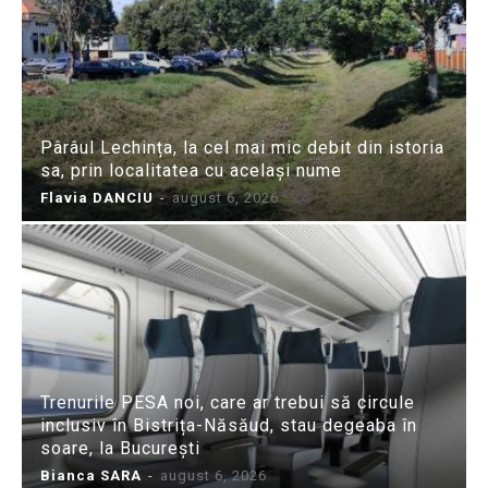
Pârâul Lechința, la cel mai mic debit din istoria
sa, prin localitatea cu același nume
Flavia DANCIU
-
august 6, 2026
Trenurile PESA noi, care ar trebui să circule
inclusiv în Bistrița-Năsăud, stau degeaba în
soare, la București
Bianca SARA
-
august 6, 2026