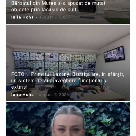
Bărbatul din Mureș s-a apucat de mutat
obiecte prin lăcașul de cult
Iulia Hoha
-
august 6, 2026
FOTO – Primarul Lazany: Bistrița are, în sfârșit,
un sistem de supraveghere funcțional și
extins!
Iulia Hoha
-
august 6, 2026