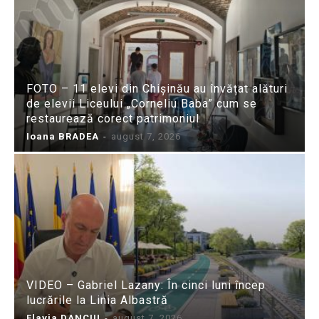
FOTO – 11 elevi din Chișinău au învățat alături
de elevii Liceului „Corneliu Baba” cum se
restaurează corect patrimoniul
Ioana BRADEA
-
august 7, 2026
VIDEO – Gabriel Lazany: În cinci luni încep
lucrările la Linia Albastră
Flavia DANCIU
-
august 7, 2026