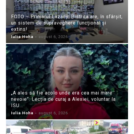
FOTO – Primarul Lazany: Bistrița are, în sfârșit,
un sistem de supraveghere funcțional și
extins!
Iulia Hoha
-
august 6, 2026
„A ales să fie acolo unde era cea mai mare
nevoie”: Lecția de curaj a Alexiei, voluntar la
ISU...
Iulia Hoha
-
august 6, 2026