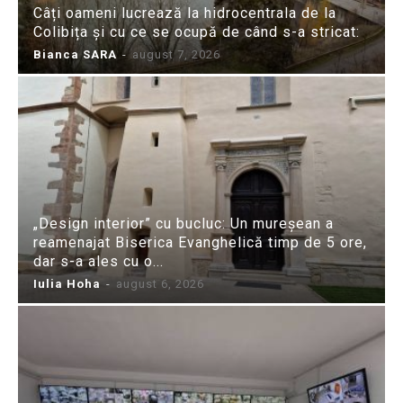
Câți oameni lucrează la hidrocentrala de la
Colibița și cu ce se ocupă de când s-a stricat:
Bianca SARA
-
august 7, 2026
„Design interior” cu bucluc: Un mureșean a
reamenajat Biserica Evanghelică timp de 5 ore,
dar s-a ales cu o...
Iulia Hoha
-
august 6, 2026