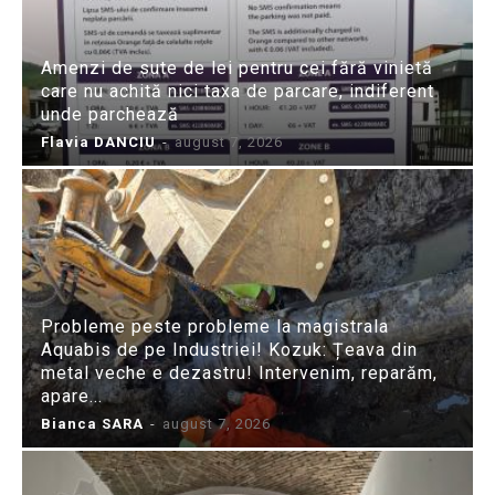
Amenzi de sute de lei pentru cei fără vinietă
care nu achită nici taxa de parcare, indiferent
unde parchează
Flavia DANCIU
-
august 7, 2026
Probleme peste probleme la magistrala
Aquabis de pe Industriei! Kozuk: Țeava din
metal veche e dezastru! Intervenim, reparăm,
apare...
Bianca SARA
-
august 7, 2026