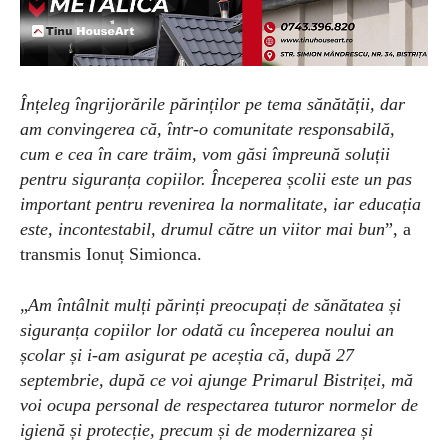
Înțeleg îngrijorările părinților pe tema sănătății, dar
am convingerea că, într-o comunitate responsabilă,
cum e cea în care trăim, vom găsi împreună soluții
pentru siguranța copiilor. Începerea școlii este un pas
important pentru revenirea la normalitate, iar educația
este, incontestabil, drumul către un viitor mai bun
”, a
transmis Ionuț Simionca.
„
Am întâlnit mulți părinți preocupați de sănătatea și
siguranța copiilor lor odată cu începerea noului an
școlar și i-am asigurat pe aceștia că, după 27
septembrie, după ce voi ajunge Primarul Bistriței, mă
voi ocupa personal de respectarea tuturor normelor de
igienă și protecție, precum și de modernizarea și