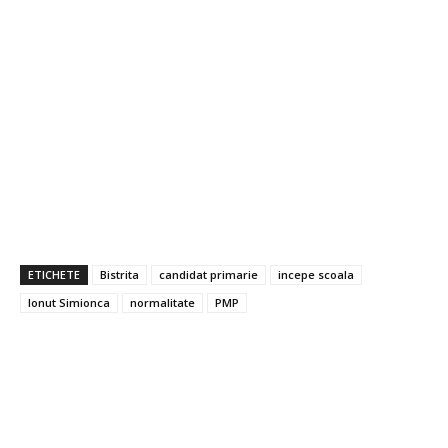
ETICHETE
Bistrita
candidat primarie
incepe scoala
Ionut Simionca
normalitate
PMP