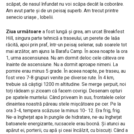
scăpat, de nasul înfundat nu voi scăpa decât la coborâre.
Am avut parte și de un peisaj superb. Am trecut printre
senecio uriașe , lobelii.
Ziua următoare
a fost lungă și grea, am urcat Breakfest
Hill, singura parte tehnică a traseului, un perete de laăa
răcită, apoi prin praf, într-un peisaj selenar, sub soarele tot
mai arzător, am ajuns la Barafu Camp. În acea noapte la ora
1, urma ascensiunea. Nu am dormit deloc cele câteva ore
înainte de ascensiune. Nu a dormit aproape nimeni. La
pornire erau minus 5 grade. În aceea noapte, pe traseu, au
fost vreo 7-8 grupuri venite pe diverse rute. În 4 km,
trebuie să câștigi 1200 m altitudine. Se merge șerpuit, noi
toți râdeam și ziceam că facem covrigi. Desenam opturi
pe spatele muntelui. Când priveam în sus, frontalele celor
dinaintea noastră păreau stele mișcătoare pe cer. Pe la
ora 3-4, tempera scăzuse la minus 10- 12. Era frig, frig.
Ne-a înghețat apa în pungile de hidratare, ne-au înghețat
batoanele energizante, rucsacele erau bocnă. Și atunci au
apărut ei, porterii, cu apă și ceai încălzit, cu biscuiți. Când a