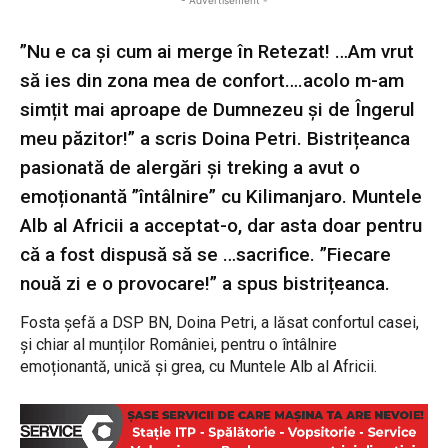
- Advertisement -
”Nu e ca și cum ai merge în Retezat! …Am vrut
să ies din zona mea de confort….acolo m-am
simțit mai aproape de Dumnezeu și de Îngerul
meu păzitor!” a scris Doina Petri. Bistrițeanca
pasionată de alergări și treking a avut o
emoționantă ”întâlnire” cu Kilimanjaro. Muntele
Alb al Africii a acceptat-o, dar asta doar pentru
că a fost dispusă să se …sacrifice. ”Fiecare
nouă zi e o provocare!” a spus bistrițeanca.
Fosta șefă a DSP BN, Doina Petri, a lăsat confortul casei,
și chiar al munților României, pentru o întâlnire
emoționantă, unică și grea, cu Muntele Alb al Africii.