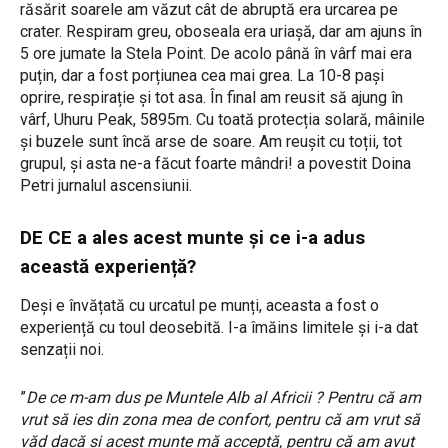
răsărit soarele am văzut cât de abruptă era urcarea pe
crater. Respiram greu, oboseala era uriașă, dar am ajuns în
5 ore jumate la Stela Point. De acolo până în vârf mai era
puțin, dar a fost porțiunea cea mai grea. La 10-8 pași
oprire, respirație și tot asa. În final am reusit să ajung în
vârf, Uhuru Peak, 5895m. Cu toată protecția solară, mâinile
și buzele sunt încă arse de soare. Am reușit cu toții, tot
grupul, și asta ne-a făcut foarte mândri! a povestit Doina
Petri jurnalul ascensiunii.
DE CE a ales acest munte și ce i-a adus
această experiență?
Deși e învățată cu urcatul pe munți, aceasta a fost o
experiență cu toul deosebită. I-a îmăins limitele și i-a dat
senzații noi.
”
De ce m-am dus pe Muntele Alb al Africii ? Pentru că am
vrut să ies din zona mea de confort, pentru că am vrut să
văd dacă și acest munte mă acceptă, pentru că am avut