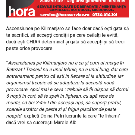
Ascensiunea pe Kilimanjaro se face doar dacă ești gata să
te sacrifici, să accepți condiții pe care ceilalți le evită,
dacă ești CHIAR determinat și gata să accepți și să treci
peste orice provocare.
”
Ascensiunea pe Kilimanjaro nu e ca și cum ai merge în
Retezat ! Traseul nu e unul tehnic, nu e unul lung, dar cere
antrenament, pentru că ești în fiecare zi la altitudine, iar
organismul trebuie să se adapteze la această nouă
provocare. Apoi mai e ceva : trebuie să fii dispus să dormi
6 nopți în cort, să te speli în lighean, cu apă rece de
munte, să bei 3-4-5 l din aceeași apă, să suporți praful,
soarele arzător de peste zi și frigul pișcător de peste
noapte
” explică Doina Petri lucrurile la care ”te înhami”
dacă vrei să cucerești Marele Alb.