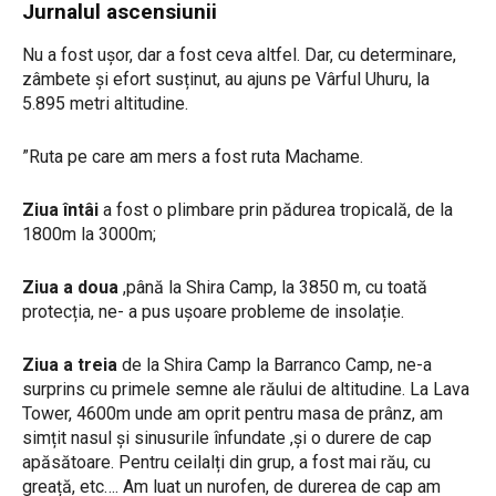
Jurnalul ascensiunii
Nu a fost ușor, dar a fost ceva altfel. Dar, cu determinare,
zâmbete și efort susținut, au ajuns pe Vârful Uhuru, la
5.895 metri altitudine.
”Ruta pe care am mers a fost ruta Machame.
Ziua întâi
a fost o plimbare prin pădurea tropicală, de la
1800m la 3000m;
Ziua a doua
,până la Shira Camp, la 3850 m, cu toată
protecția, ne- a pus ușoare probleme de insolație.
Ziua a treia
de la Shira Camp la Barranco Camp, ne-a
surprins cu primele semne ale răului de altitudine. La Lava
Tower, 4600m unde am oprit pentru masa de prânz, am
simțit nasul și sinusurile înfundate ,și o durere de cap
apăsătoare. Pentru ceilalți din grup, a fost mai rău, cu
greață, etc…. Am luat un nurofen, de durerea de cap am