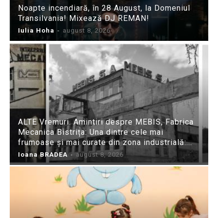
Noapte incendiară, în 28 August, la Domeniul
Transilvania! Mixează DJ REMAN!
Iulia Hoha
-
august 8, 2026
ALTE Vremuri. Amintiri despre MEBIS, Fabrica
Mecanica Bistrița: Una dintre cele mai
frumoase și mai curate din zona industrială:...
Ioana BRADEA
-
august 8, 2026