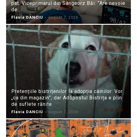
pat. Viceprimarul din Sângeorz Băi: ”Are nevoie
de...
Flavia DANCIU
-
august 7, 2026
Pretențiile bistrițenilor la adopția câinilor: Vor
„ca din magazin”, dar Adăpostul Bistrița e plin
de suflete rănite
Flavia DANCIU
-
august 7, 2026