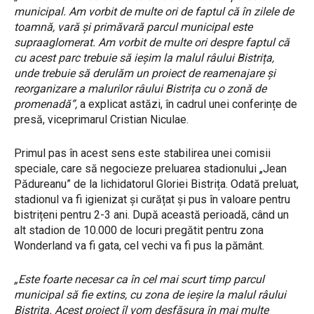
municipal. Am vorbit de multe ori de faptul că în zilele de
toamnă, vară și primăvară parcul municipal este
supraaglomerat. Am vorbit de multe ori despre faptul că
cu acest parc trebuie să ieșim la malul râului Bistrița,
unde trebuie să derulăm un proiect de reamenajare și
reorganizare a malurilor râului Bistrița cu o zonă de
promenadă”,
a explicat astăzi, în cadrul unei conferințe de
presă, viceprimarul Cristian Niculae.
Primul pas în acest sens este stabilirea unei comisii
speciale, care să negocieze preluarea stadionului „Jean
Pădureanu” de la lichidatorul Gloriei Bistrița. Odată preluat,
stadionul va fi igienizat și curățat și pus în valoare pentru
bistrițeni pentru 2-3 ani. După această perioadă, când un
alt stadion de 10.000 de locuri pregătit pentru zona
Wonderland va fi gata, cel vechi va fi pus la pământ.
„Este foarte necesar ca în cel mai scurt timp parcul
municipal să fie extins, cu zona de ieșire la malul râului
Bistrița. Acest proiect îl vom desfășura în mai multe