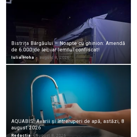
Bistrița Bârgăului – Noapte cu ghinion: Amendă
de 6.000 de lei, iar lemnul confiscat!
Iulia Hoha
-
august 8, 2026
AQUABIS: Avarii și întreruperi de apă, astăzi, 8
august 2026
Redactia
-
august 8, 2026