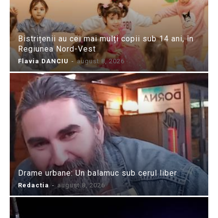
Bistrițenii au cei mai mulți copii sub 14 ani, în
Regiunea Nord-Vest
Flavia DANCIU
-
august 8, 2026
Drame urbane: Un balamuc sub cerul liber
Redactia
-
august 8, 2026