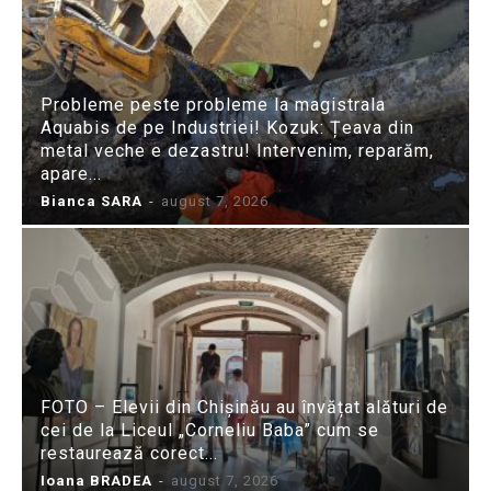
Probleme peste probleme la magistrala
Aquabis de pe Industriei! Kozuk: Țeava din
metal veche e dezastru! Intervenim, reparăm,
apare...
Bianca SARA
-
august 7, 2026
FOTO – Elevii din Chișinău au învățat alături de
cei de la Liceul „Corneliu Baba” cum se
restaurează corect...
Ioana BRADEA
-
august 7, 2026