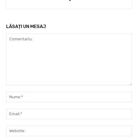
LĂSAȚI UN MESAJ
Comentariu:
Nu
Ema
Web