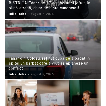
BISTRIȚA: Tânăr de 17 ani, bătut și jefuit, în
plină stradă, chiar de niște cunoscuți!
Iulia Hoha
-
august 7, 2026
Tânăr din Coldău, reținut după ce a băgat în
spital un bărbat care a vrut să aplaneze un
conflict
Iulia Hoha
-
august 7, 2026