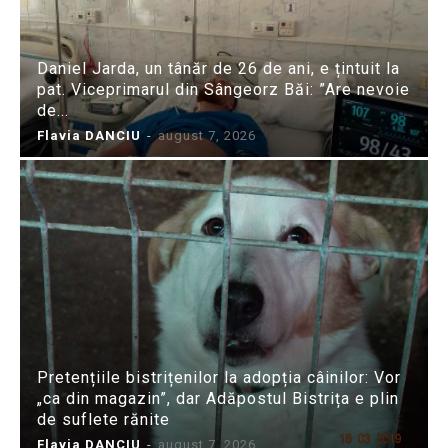
Daniel Jarda, un tânăr de 26 de ani, e țintuit la
pat. Viceprimarul din Sângeorz Băi: ”Are nevoie
de...
Flavia DANCIU
-
august 7, 2026
Pretențiile bistrițenilor la adopția câinilor: Vor
„ca din magazin”, dar Adăpostul Bistrița e plin
de suflete rănite
Flavia DANCIU
-
august 7, 2026