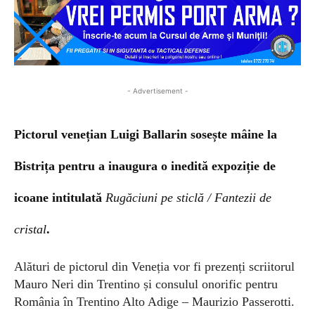
- Advertisement -
Pictorul venețian Luigi Ballarin sosește mâine la
Bistrița pentru a inaugura o inedită expoziție de
icoane intitulată
Rugăciuni pe sticlă / Fantezii de
cristal
.
Alături de pictorul din Veneția vor fi prezenți scriitorul
Mauro Neri din Trentino și consulul onorific pentru
România în Trentino Alto Adige – Maurizio Passerotti.