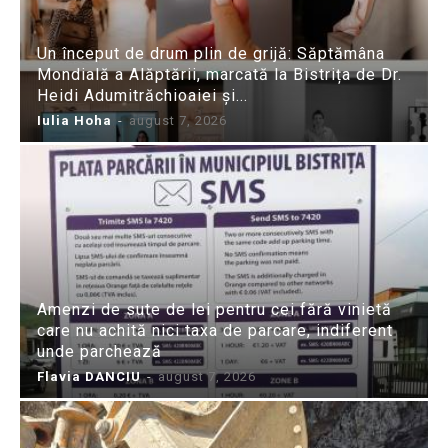
Un început de drum plin de grijă: Săptămâna
Mondială a Alăptării, marcată la Bistrița de Dr.
Heidi Adumitrăchioaiei și...
Iulia Hoha
-
august 7, 2026
Amenzi de sute de lei pentru cei fără vinietă
care nu achită nici taxa de parcare, indiferent
unde parchează
Flavia DANCIU
-
august 7, 2026