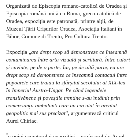
Organizată de Episcopia romano-catolică de Oradea și
Episcopia română unită cu Roma, greco-catolică de
Oradea, expoziția este patronată, printre alții, de
Muzeul Țării Crișurilor Oradea, Asociația Italiani în
Bihor, Comune di Trento, Pro Cultura Trento.
Expoziția „
are drept scop să demonstreze ce înseamnă
contaminarea între arta vizuală și scriitură. Între culori
și cuvinte, pe de o parte. Iar, pe de altă parte, ea are
drept scop să demonstreze ce înseamnă contactul între
popoarele care trăiau la sfârșitul secolului al XIX-lea
în Imperiul Austro-Ungar. Pe când legendele
transilvănene și poveștile trentine s-au întâlnit prin
comercianții ambulanți care au circulat în arealul
geopolitic mai sus precizat
”, argumentează criticul
Aurel Chiriac.
În opinia curatorului expoziției – profesorul dr. Aurel