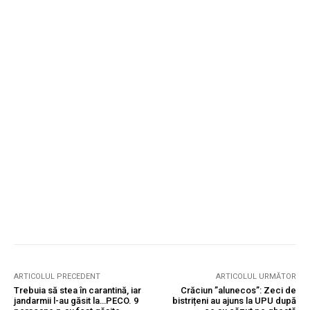
ARTICOLUL PRECEDENT
ARTICOLUL URMĂTOR
Trebuia să stea în carantină, iar
Crăciun ”alunecos”: Zeci de
jandarmii l-au găsit la…PECO. 9
bistrițeni au ajuns la UPU după