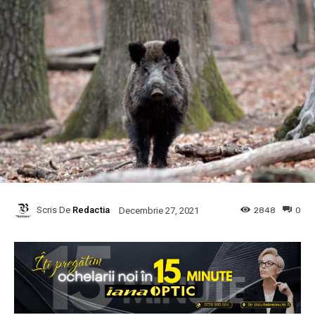
Scris De
Redactia
2848
0
Decembrie 27, 2021