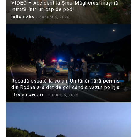
VIDEO – Accident la Șieu-Măgheruș: mașină
intrată într-un cap de pod!
Iulia Hoha
-
august 6, 2026
Rocadă eșuată la volan: Un tânăr fără permis
din Rodna s-a dat de gol când a văzut poliția
Flavia DANCIU
-
august 6, 2026