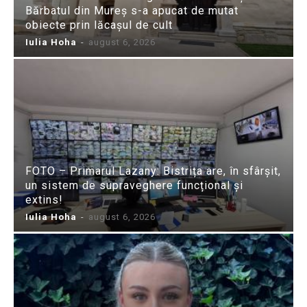
Bărbatul din Mureș s-a apucat de mutat
obiecte prin lăcașul de cult
Iulia Hoha
-
august 6, 2026
FOTO – Primarul Lazany: Bistrița are, în sfârșit,
un sistem de supraveghere funcțional și
extins!
Iulia Hoha
-
august 6, 2026