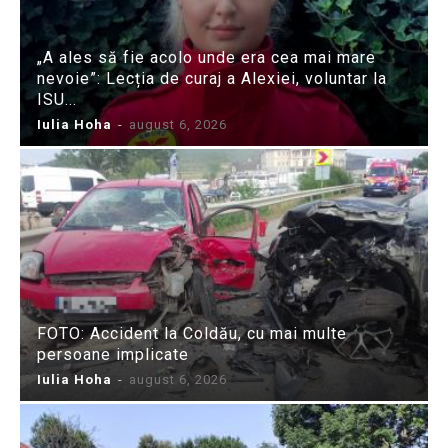
„A ales să fie acolo unde era cea mai mare
nevoie”: Lecția de curaj a Alexiei, voluntar la
ISU...
Iulia Hoha
-
august 6, 2026
FOTO: Accident la Coldău, cu mai multe
persoane implicate
Iulia Hoha
-
august 6, 2026