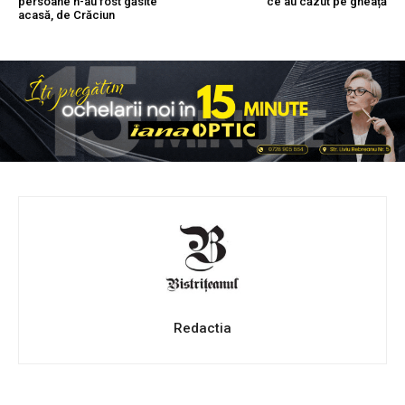
persoane n-au fost găsite
ce au căzut pe gheață
acasă, de Crăciun
Redactia