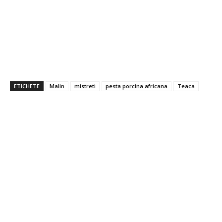
ETICHETE
Malin
mistreti
pesta porcina africana
Teaca