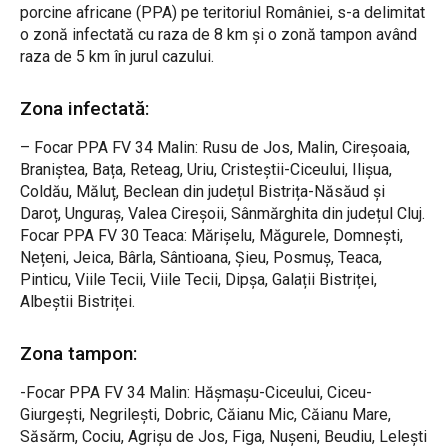
porcine africane (PPA) pe teritoriul României, s-a delimitat
o zonă infectată cu raza de 8 km și o zonă tampon având
raza de 5 km în jurul cazului.
Zona infectată:
– Focar PPA FV 34 Malin: Rusu de Jos, Malin, Cireșoaia,
Braniștea, Bața, Reteag, Uriu, Cristeștii-Ciceului, Ilișua,
Coldău, Măluț, Beclean din județul Bistrița-Năsăud și
Daroț, Unguraș, Valea Cireșoii, Sânmărghita din județul Cluj.
Focar PPA FV 30 Teaca: Mărișelu, Măgurele, Domnești,
Nețeni, Jeica, Bârla, Sântioana, Șieu, Posmuș, Teaca,
Pinticu, Viile Tecii, Viile Tecii, Dipșa, Galații Bistriței,
Albeștii Bistriței.
Zona tampon:
-Focar PPA FV 34 Malin: Hășmașu-Ciceului, Ciceu-
Giurgești, Negrilești, Dobric, Căianu Mic, Căianu Mare,
Săsărm, Cociu, Agrișu de Jos, Figa, Nușeni, Beudiu, Lelești