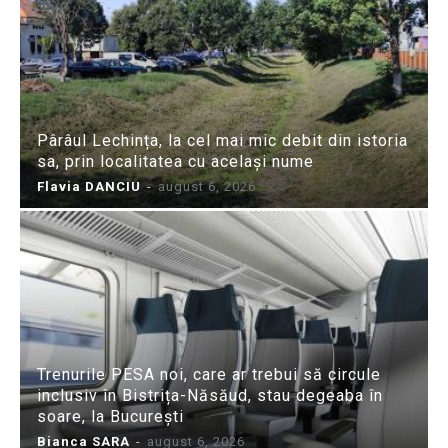
Pârâul Lechința, la cel mai mic debit din istoria
sa, prin localitatea cu același nume
Flavia DANCIU
-
august 6, 2026
Trenurile PESA noi, care ar trebui să circule
inclusiv în Bistrița-Năsăud, stau degeaba în
soare, la București
Bianca SARA
-
august 6, 2026