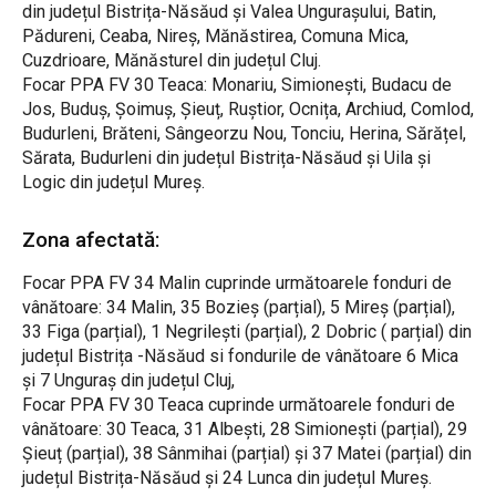
din județul Bistrița-Năsăud și Valea Ungurașului, Batin,
Pădureni, Ceaba, Nireș, Mănăstirea, Comuna Mica,
Cuzdrioare, Mănăsturel din județul Cluj.
Focar PPA FV 30 Teaca: Monariu, Simionești, Budacu de
Jos, Buduș, Șoimuș, Șieuț, Ruștior, Ocnița, Archiud, Comlod,
Budurleni, Brăteni, Sângeorzu Nou, Tonciu, Herina, Sărățel,
Sărata, Budurleni din județul Bistrița-Năsăud și Uila și
Logic din județul Mureș.
Zona afectată:
Focar PPA FV 34 Malin cuprinde următoarele fonduri de
vânătoare: 34 Malin, 35 Bozieș (parțial), 5 Mireș (parțial),
33 Figa (parțial), 1 Negrilești (parțial), 2 Dobric ( parțial) din
județul Bistrița -Năsăud si fondurile de vânătoare 6 Mica
și 7 Unguraș din județul Cluj,
Focar PPA FV 30 Teaca cuprinde următoarele fonduri de
vânătoare: 30 Teaca, 31 Albești, 28 Simionești (parțial), 29
Șieuț (parțial), 38 Sânmihai (parțial) și 37 Matei (parțial) din
județul Bistrița-Năsăud și 24 Lunca din județul Mureș.