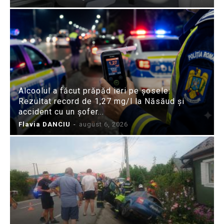
Alcoolul a făcut prăpăd ieri pe șosele:
Rezultat record de 1,27 mg/l la Năsăud și
accident cu un șofer...
Flavia DANCIU
-
august 6, 2026