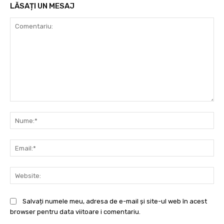
LĂSAȚI UN MESAJ
Comentariu:
Nu
Ema
Web
Salvați numele meu, adresa de e-mail și site-ul web în acest
browser pentru data viitoare i comentariu.