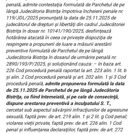
penală, admite contestaţia formulată de Parchetul de pe
lângă Judecătoria Bistriţa împotriva încheierii penale nr.
119/JDL/2025 pronunţată la data de 25.11.2025 de
judecătorul de drepturi şi libertăţi din cadrul Judecătoriei
Bistriţa în dosar nr. 10141/190/2025, desfiinţează
hotărârea atacată în ceea ce priveşte dispoziţia de
respingere a propunerii de luare a măsurii arestării
preventive formulată de Parchetul de pe lângă
Judecătoria Bistriţa în dosarul de urmărire penală nr.
2890/193/P/2025, şi soluţionând cauza: – în baza art.
226 Cod procedură penală raportat la art. 223 alin. 1 lit. b
şi alin. 2 Cod procedură penală şi art. 202 alin. 1 și 3 Cod
procedură penală,
admite propunerea formulată la data
de 25.11.2025 de Parchetul de pe lângă Judecătoria
Bistriţa, ca fiind întemeiată, şi pe cale de consecinţă,
dispune arestarea preventivă a inculpatului S. T.,
cercetat sub aspectul săvârşirii infracţiunilor de agresiune
sexuală, faptă prev. de art. 219 alin. 1 și 2 lit. g Cod penal;
violarea vieții private, faptă prev. de art. 226 alin. 1 Cod
penal şi influenţarea declaraţiilor, faptă prev. de art. 272