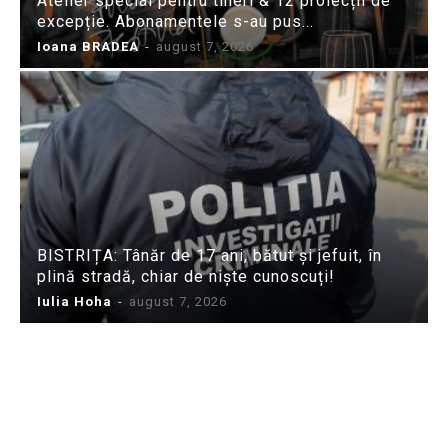
Atelier special pentru tineri & 12 proiecții de
excepție. Abonamentele s-au pus...
Ioana BRADEA
-
august 7, 2026
BISTRIȚA: Tânăr de 17 ani, bătut și jefuit, în
plină stradă, chiar de niște cunoscuți!
Iulia Hoha
-
august 7, 2026