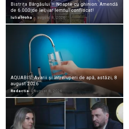
Bistrița Bârgăului – Noapte cu ghinion: Amendă
de 6.000 de lei, iar lemnul confiscat!
Iulia Hoha
-
august 8, 2026
AQUABIS: Avarii și întreruperi de apă, astăzi, 8
august 2026
Redactia
-
august 8, 2026