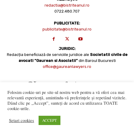
redactia@bistriteanul.ro
0722.480.707
PUBLICITATE:
publicitate@bistriteanul.ro
JURIDIC:
Redacția beneficiază de serviciile juridice ale
Societatii civile de
avocati “Gaurean si Asociatii”
din Baroul Bucuresti
office@gaureanlawyers.ro
Folosim cookie-uri pe site-ul nostru web pentru a vă oferi cea mai
relevantă experiență, amintindu-vă preferințele și repetând vizitele.
Dând clic pe „Accept”, sunteți de acord cu utilizarea TOATE
cookie-urile.
Reproducerea totală sau parțială a materialelor este permisă
numai cu acordul expres al Bistriteanul.Ro. © Copyright 2008 -
Setari cookies
ACCEPT
2021 Bistrițeanul.ro
Made with ♥ by
201.ro