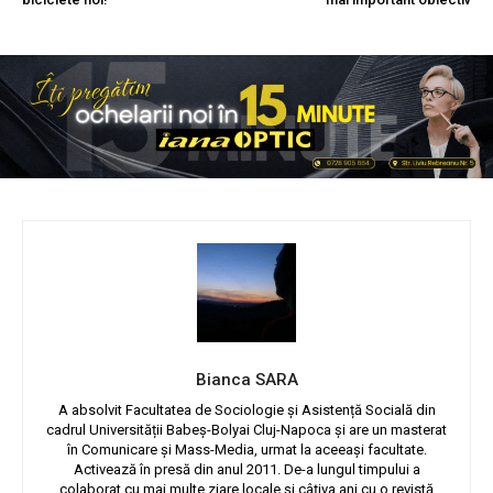
Bianca SARA
A absolvit Facultatea de Sociologie și Asistență Socială din
cadrul Universității Babeș-Bolyai Cluj-Napoca și are un masterat
în Comunicare și Mass-Media, urmat la aceeași facultate.
Activează în presă din anul 2011. De-a lungul timpului a
colaborat cu mai multe ziare locale și câțiva ani cu o revistă