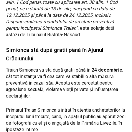
alin. 1 Cod penal, toate cu aplicarea art. 38 alin. 1 Cod
penal, pe o durată de 13 de zile, începând cu data de
12.12.2025 și până la data de 24.12.2025, inclusiv.
Dispune emiterea mandatului de arestare preventivă
pentru inculpatul Simionca Traian”
, este soluția dată
astăzi de Tribunalul Bistrița-Năsăud.
Simionca stă după gratii până în Ajunul
Crăciunului
Traian Simionca va sta după gratii până în
24 decembrie
,
cât tot instanța va fi cea care va stabili o altă măsură
preventivă în cazul său. Acesta este cercetat pentru
agresiune sexuală, violarea vieții private și influențarea
declarațiilor.
Primarul Traian Simionca a intrat în atenția anchetatorilor la
începutul lunii trecute, când, în spațiul public au apărut zeci
de fotografii cu el și o angajată de la Primăria Livezile, în
ipostaze intime.