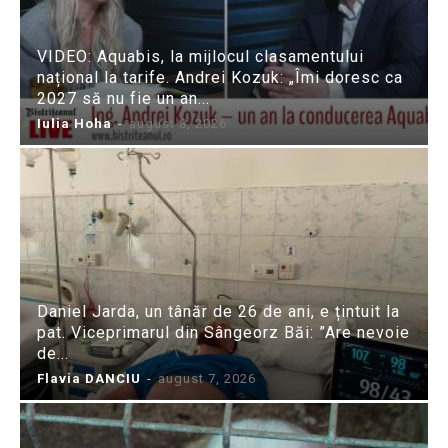
VIDEO: Aquabis, la mijlocul clasamentului
național la tarife. Andrei Kozuk: „Îmi doresc ca
2027 să nu fie un an...
Iulia Hoha
-
august 8, 2026
Daniel Jarda, un tânăr de 26 de ani, e țintuit la
pat. Viceprimarul din Sângeorz Băi: ”Are nevoie
de...
Flavia DANCIU
-
august 7, 2026