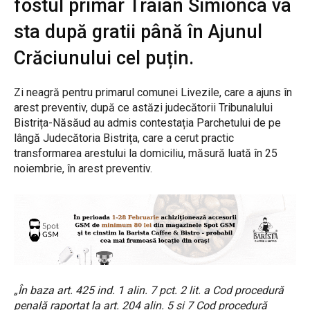
fostul primar Traian Simionca va
sta după gratii până în Ajunul
Crăciunului cel puțin.
Zi neagră pentru primarul comunei Livezile, care a ajuns în
arest preventiv, după ce astăzi judecătorii Tribunalului
Bistrița-Năsăud au admis contestația Parchetului de pe
lângă Judecătoria Bistrița, care a cerut practic
transformarea arestului la domiciliu, măsură luată în 25
noiembrie, în arest preventiv.
„În baza art. 425 ind. 1 alin. 7 pct. 2 lit. a Cod procedură
penală raportat la art. 204 alin. 5 şi 7 Cod procedură