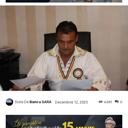
Scris De
Bianca SARA
6381
0
Decembrie 12, 2025