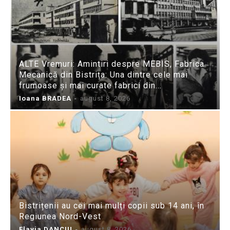
ALTE Vremuri: Amintiri despre MEBIS, Fabrica
Mecanică din Bistrița: Una dintre cele mai
frumoase și mai curate fabrici din...
Ioana BRADEA
-
august 8, 2026
Bistrițenii au cei mai mulți copii sub 14 ani, în
Regiunea Nord-Vest
Flavia DANCIU
-
august 8, 2026