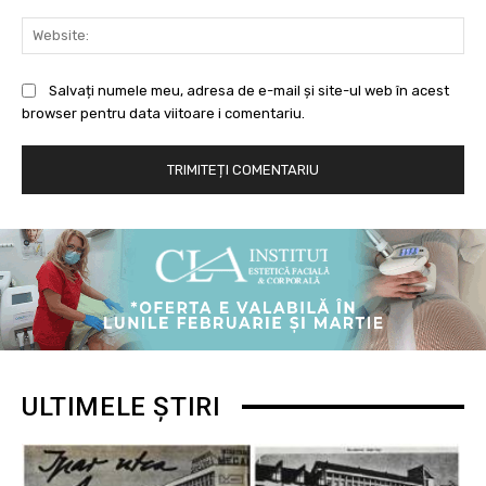
Web
Salvați numele meu, adresa de e-mail și site-ul web în acest
browser pentru data viitoare i comentariu.
ULTIMELE ȘTIRI