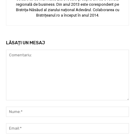
regională de business. Din anul 2013 este corespondent pe
Bistrița-Năsăud al ziarului național Adevărul. Colaborarea cu
Bistrițeanul.ro a început în anul 2014.
LĂSAȚI UN MESAJ
Comentariu:
Nu
Ema