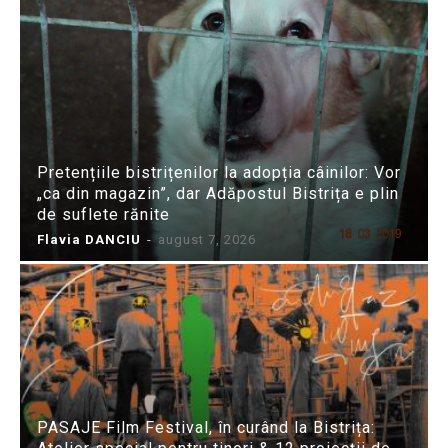
Pretențiile bistrițenilor la adopția câinilor: Vor
„ca din magazin”, dar Adăpostul Bistrița e plin
de suflete rănite
Flavia DANCIU
-
august 7, 2026
PASAJE Film Festival, în curând la Bistrița: