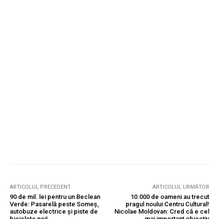
ARTICOLUL PRECEDENT
ARTICOLUL URMĂTOR
90 de mil. lei pentru un Beclean
10.000 de oameni au trecut
Verde: Pasarelă peste Someș,
pragul noului Centru Cultural!
autobuze electrice și piste de
Nicolae Moldovan: Cred că e cel
biciclete noi!
mai important obiectiv