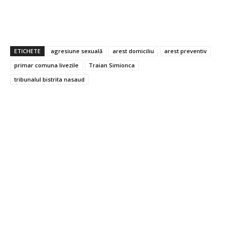
ETICHETE
agresiune sexuală
arest domiciliu
arest preventiv
primar comuna livezile
Traian Simionca
tribunalul bistrita nasaud