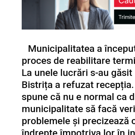
Municipalitatea a începu
proces de reabilitare termi
La unele lucrări s-au găsi
Bistrița a refuzat recepția
spune că nu e normal ca diri
municipalitate să facă veri
problemele și precizează c
îndrepte împotriva lor în i