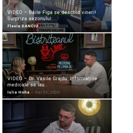
VIDEO – Băile Figa se deschid vineri!
Surpriza sezonului:...
Flavia DANCIU
-
iunie 9, 2026
VIDEO – Dr. Vasile Grajdu: Informațiile
medicale se iau...
Iulia Hoha
-
mai 26, 2026