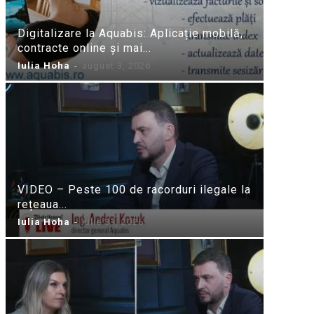
Digitalizare la Aquabis: Aplicație mobilă,
contracte online și mai...
Iulia Hoha
-
august 3, 2026
VIDEO – Peste 100 de racorduri ilegale la
rețeaua...
Iulia Hoha
-
iulie 31, 2026