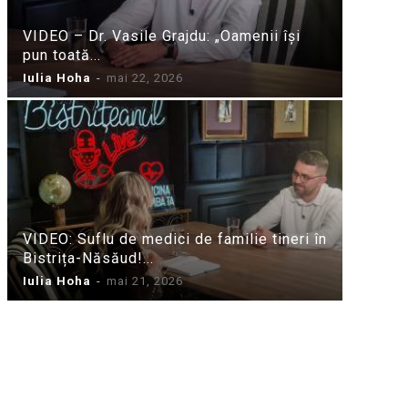
VIDEO – Dr. Vasile Grajdu: „Oamenii își
pun toată...
Iulia Hoha
-
mai 22, 2026
VIDEO: Suflu de medici de familie tineri în
Bistrița-Năsăud!...
Iulia Hoha
-
mai 21, 2026