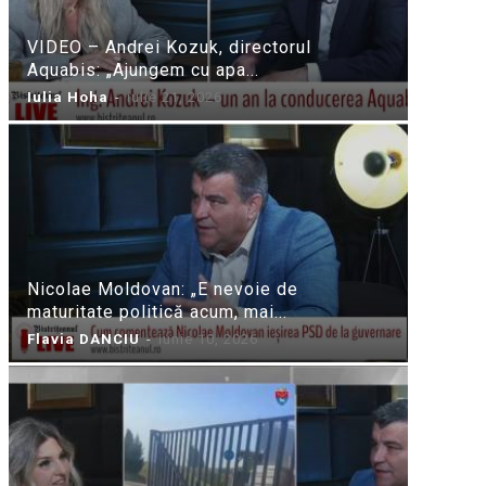
VIDEO – Andrei Kozuk, directorul
Aquabis: „Ajungem cu apa...
Iulia Hoha
-
iulie 21, 2026
Nicolae Moldovan: „E nevoie de
maturitate politică acum, mai...
Flavia DANCIU
-
iunie 10, 2026