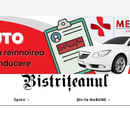
Opinii
Știrile NeBUNE