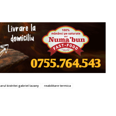
arul bistritei gabriel lazany
reabilitare termica