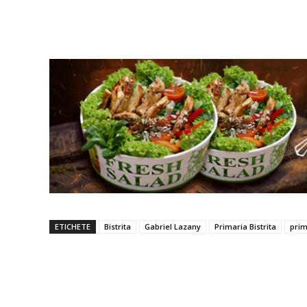
ETICHETE
Bistrita
Gabriel Lazany
Primaria Bistrita
prim