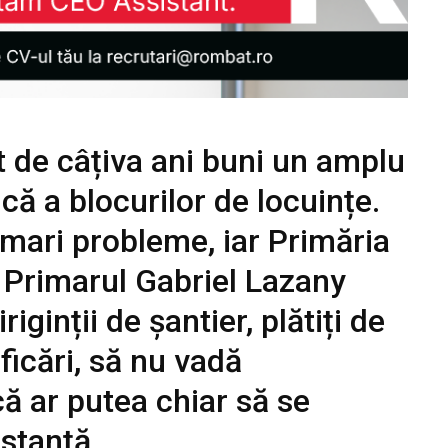
t de câțiva ani buni un amplu
că a blocurilor de locuințe.
t mari probleme, iar Primăria
. Primarul Gabriel Lazany
ginții de șantier, plătiți de
ficări, să nu vadă
ă ar putea chiar să se
nstanță.