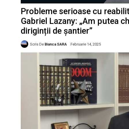
Probleme serioase cu reabilit
Gabriel Lazany: „Am putea ch
diriginții de șantier”
Scris De
Bianca SARA
Februarie 14, 2025