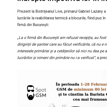
Prezent la Bistrițeanul Live, primarul Gabriel Lazany 
lucrările la reabilitarea termică a blocurile, fiind pus î
firmă din București.
„La o firmă din București am refuzat recepția, au fost
diriginții de șantier care au făcut verificările, că nu e
interesele primăriei și a cetățenilor să nici nu dea pe 
lucrărilor și nimeni din primărie nu i-a verificat”,
a prec