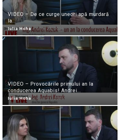
VIDEO – De ce curge uneori apă murdară
la...
Iulia Hoha
-
iulie 24, 2026
VIDEO – Provocările primului an la
conducerea Aquabis! Andrei...
Iulia Hoha
-
iulie 21, 2026