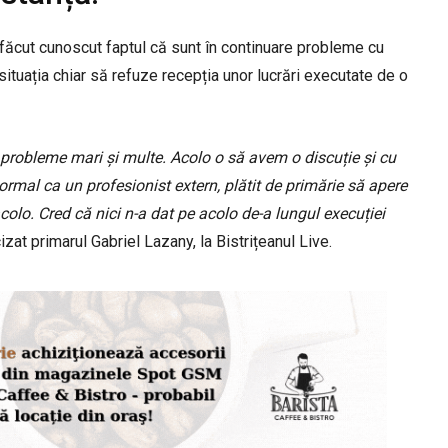
a făcut cunoscut faptul că sunt în continuare probleme cu
n situația chiar să refuze recepția unor lucrări executate de o
 probleme mari și multe. Acolo o să avem o discuție și cu
 normal ca un profesionist extern, plătit de primărie să apere
acolo. Cred că nici n-a dat pe acolo de-a lungul execuției
izat primarul Gabriel Lazany, la Bistrițeanul Live.