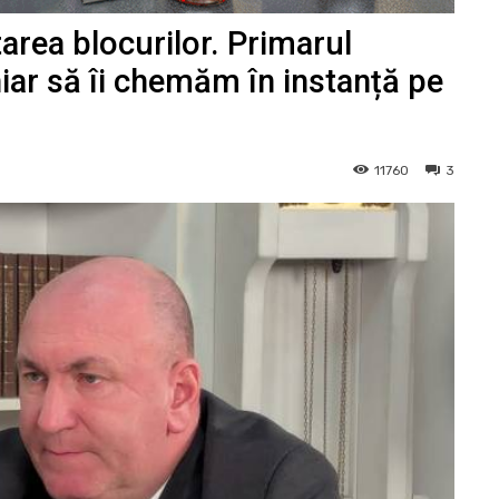
area blocurilor. Primarul
iar să îi chemăm în instanță pe
11760
3