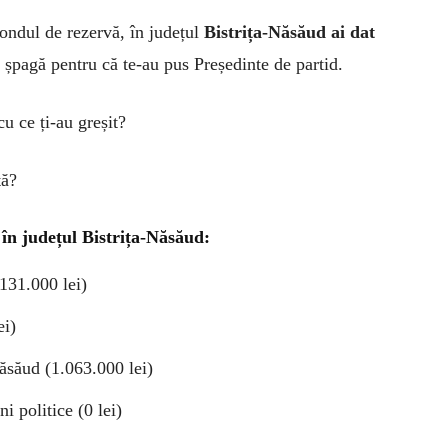
fondul de rezervă, în județul
Bistrița-Năsăud ai dat
o șpagă pentru că te-au pus Președinte de partid.
 ce ți-au greșit?
tă?
 în județul Bistrița-Năsăud:
131.000 lei)
ei)
ăsăud (1.063.000 lei)
 politice (0 lei)