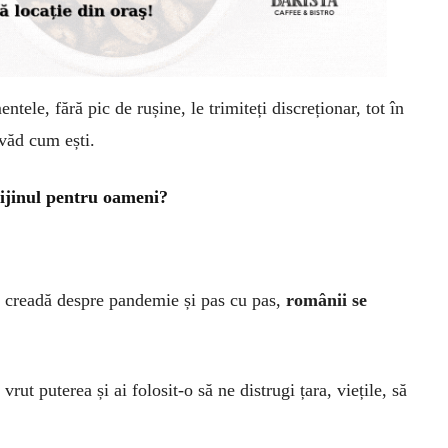
le, fără pic de rușine, le trimiteți discreționar, tot în
 văd cum ești.
rijinul pentru oameni?
 creadă despre pandemie și pas cu pas,
românii se
rut puterea și ai folosit-o să ne distrugi țara, viețile, să