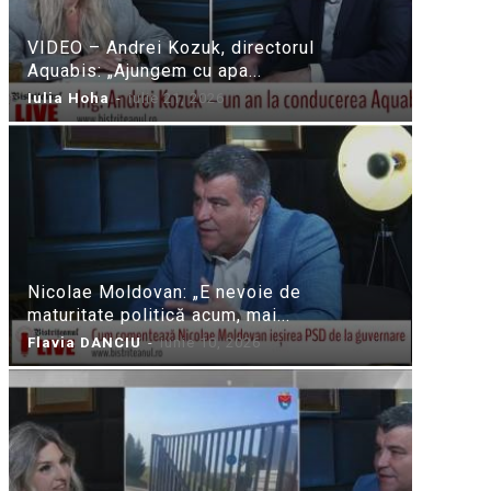
VIDEO – Andrei Kozuk, directorul
Aquabis: „Ajungem cu apa...
Iulia Hoha
-
iulie 21, 2026
Nicolae Moldovan: „E nevoie de
maturitate politică acum, mai...
Flavia DANCIU
-
iunie 10, 2026