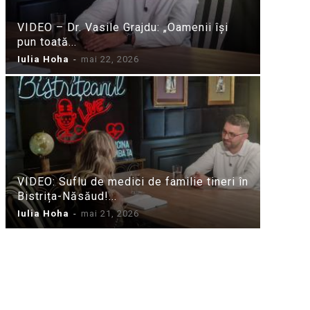
VIDEO – Dr. Vasile Grajdu: „Oamenii își
pun toată...
Iulia Hoha
-
mai 22, 2026
VIDEO: Suflu de medici de familie tineri în
Bistrița-Năsăud!...
Iulia Hoha
-
mai 21, 2026