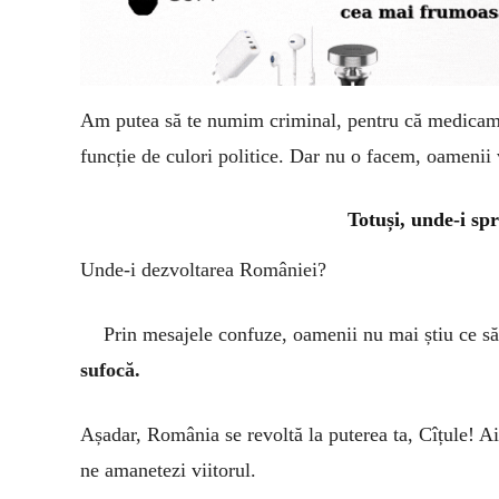
Am putea să te numim criminal, pentru că medicamente
funcție de culori politice. Dar nu o facem, oamenii
Totuși, unde-i sp
Unde-i dezvoltarea României?
Prin mesajele confuze, oamenii nu mai știu ce să
sufocă.
Așadar, România se revoltă la puterea ta, Cîțule! Ai v
ne amanetezi viitorul.