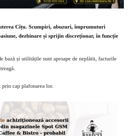
puterea Cîțu. Scumpiri, abuzuri, împrumuturi
siune, dezbinare și sprijin discreționar, în funcție
e bază și utilitățile sunt aproape de neplătit, facturile
treagă.
t prin cap plafonarea lor.