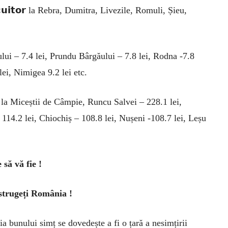
𝗰𝘂𝗶𝘁𝗼𝗿 la Rebra, Dumitra, Livezile, Romuli, Șieu,
lui – 7.4 lei, Prundu Bârgăului – 7.8 lei, Rodna -7.8
lei, Nimigea 9.2 lei etc.
 la Miceștii de Câmpie, Runcu Salvei – 228.1 lei,
 114.2 lei, Chiochiș – 108.8 lei, Nușeni -108.7 lei, Leșu
 să vă fie !
istrugeți România !
ia bunului simț se dovedește a fi o țară a nesimțirii