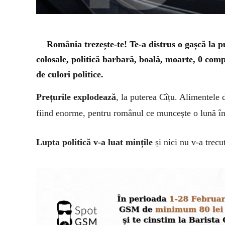
România trezește-te! Te-a distrus o gașcă la 
colosale, politică barbară, boală, moarte, 0 compa
de culori politice.
Prețurile explodează
, la puterea Cîțu. Alimentele d
fiind enorme, pentru românul ce muncește o lună în
Lupta politică v-a luat mințile
și nici nu v-a trecu