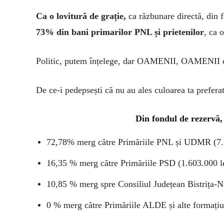
Ca o lovitură de grație,
ca răzbunare directă, din 
73% din bani primarilor PNL și prietenilor
, ca 
Politic, putem înțelege, dar OAMENII, OAMENII cu
De ce-i pedepsești că nu au ales culoarea ta prefera
Din fondul de rezervă,
72,78% merg către Primăriile PNL și UDMR (7.
16,35 % merg către Primăriile PSD (1.603.000 l
10,85 % merg spre Consiliul Județean Bistrița-N
0 % merg către Primăriile ALDE și alte formațiuni