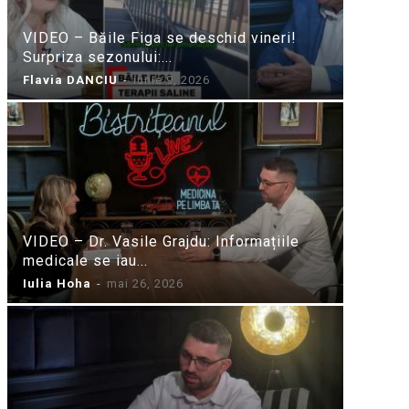
VIDEO – Băile Figa se deschid vineri!
Surpriza sezonului:...
Flavia DANCIU
-
iunie 9, 2026
VIDEO – Dr. Vasile Grajdu: Informațiile
medicale se iau...
Iulia Hoha
-
mai 26, 2026