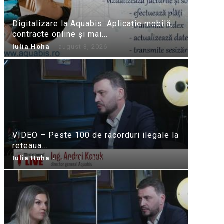
Digitalizare la Aquabis: Aplicație mobilă,
contracte online și mai...
Iulia Hoha
-
august 3, 2026
VIDEO – Peste 100 de racorduri ilegale la
rețeaua...
Iulia Hoha
-
iulie 31, 2026