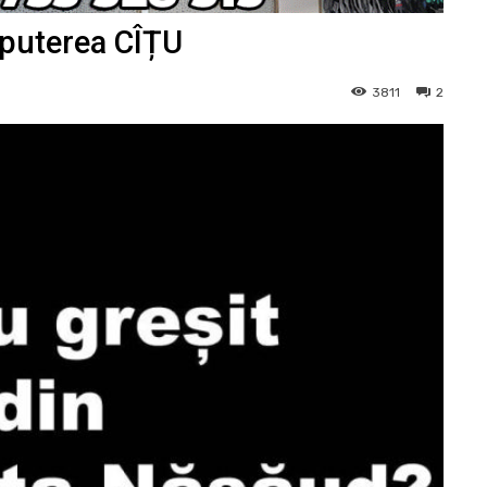
 puterea CÎȚU
3811
2