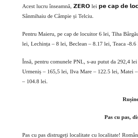
Acest lucru înseamnă, 𝗭𝗘𝗥𝗢 lei 𝗽𝗲 𝗰𝗮𝗽 𝗱𝗲 𝗹𝗼
Sânmihaiu de Câmpie și Telciu.
Pentru Maieru, pe cap de locuitor 6 lei, Tiha Bârgău
lei, Lechința – 8 lei, Beclean – 8.17 lei, Teaca -8.6 
Însă, pentru comunele PNL, s-au putut da 292,4 lei
Urmeniș – 165,5 lei, Ilva Mare – 122.5 lei, Matei –
– 104.8 lei.
Rușine
Pas cu pas, d
Pas cu pas distrugeți localitate cu localitate! Român