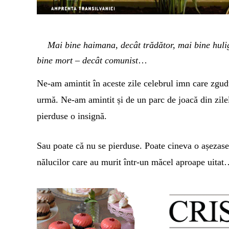
Mai bine haimana, decât trădător, mai bine hulig
bine mort – decât comunist
…
Ne-am amintit în aceste zile celebrul imn care zgudu
urmă. Ne-am amintit și de un parc de joacă din zilel
pierduse o insignă.
Sau poate că nu se pierduse. Poate cineva o așezase
nălucilor care au murit într-un măcel aproape uita