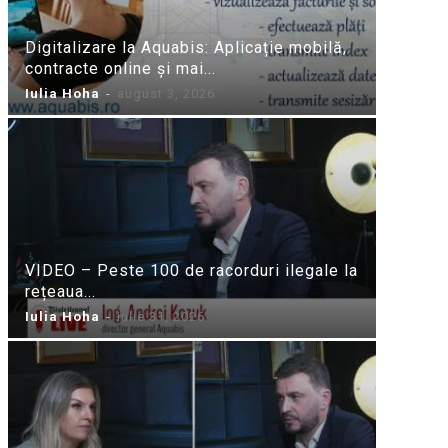
Digitalizare la Aquabis: Aplicație mobilă,
contracte online și mai...
Iulia Hoha
-
august 3, 2026
VIDEO – Peste 100 de racorduri ilegale la
rețeaua...
Iulia Hoha
-
iulie 31, 2026