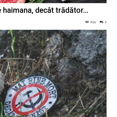
e haimana, decât trădător…
926
3