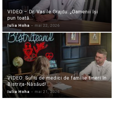
VIDEO – Dr. Vasile Grajdu: „Oamenii își
pun toată...
Iulia Hoha
-
mai 22, 2026
VIDEO: Suflu de medici de familie tineri în
Bistrița-Năsăud!...
Iulia Hoha
-
mai 21, 2026