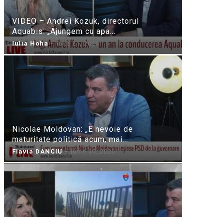
VIDEO – Andrei Kozuk, directorul
Aquabis: „Ajungem cu apa...
Iulia Hoha
-
iulie 21, 2026
Nicolae Moldovan: „E nevoie de
maturitate politică acum, mai...
Flavia DANCIU
-
iunie 10, 2026