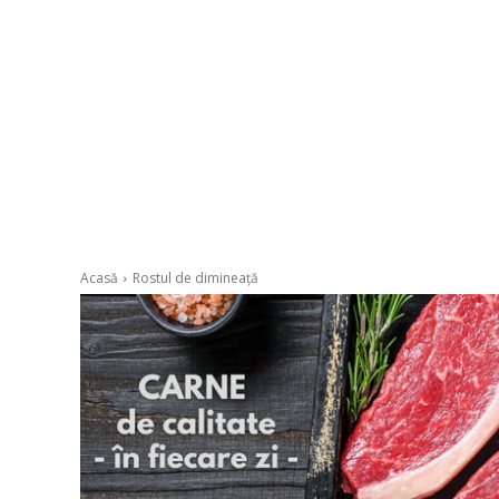
Acasă
Rostul de dimineață