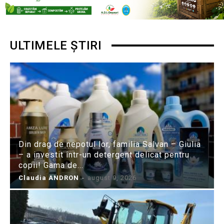
ULTIMELE ȘTIRI
Din drag de nepotul lor, familia Salvan – Giulia
– a investit într-un detergent delicat pentru
copii! Gama de...
Claudia ANDRON
-
august 9, 2026