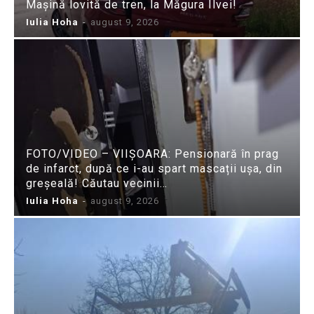
Mașină lovită de tren, la Măgura Ilvei!
Iulia Hoha
-
august 9, 2026
FOTO/VIDEO – VIIȘOARA: Pensionară în prag
de infarct, după ce i-au spart mascații ușa, din
greșeală! Căutau vecinii…
Iulia Hoha
-
august 9, 2026