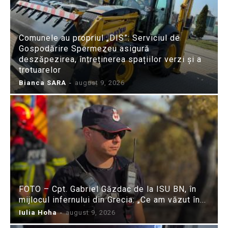
Comunele au propriul „DIS”: Serviciul de
Gospodărire Spermezeu asigură
deszăpezirea, întreținerea spațiilor verzi și a
trotuarelor
Bianca SARA
-
august 9, 2026
FOTO – Cpt. Gabriel Găzdac de la ISU BN, în
mijlocul infernului din Grecia: „Ce am văzut în...
Iulia Hoha
-
august 9, 2026