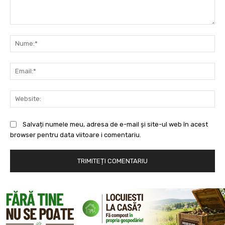
Comentariu:
Nu
Ema
Web
Salvați numele meu, adresa de e-mail și site-ul web în acest
browser pentru data viitoare i comentariu.