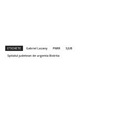
ETICHETE
Gabriel Lazany
PNRR
SJUB
Spitalul judetean de urgenta Bistrita