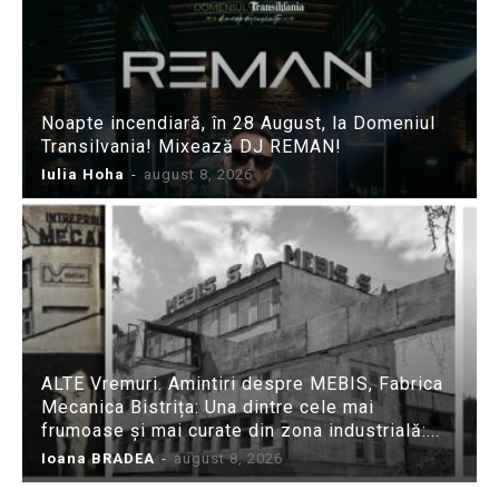
Noapte incendiară, în 28 August, la Domeniul
Transilvania! Mixează DJ REMAN!
Iulia Hoha
-
august 8, 2026
ALTE Vremuri. Amintiri despre MEBIS, Fabrica
Mecanica Bistrița: Una dintre cele mai
frumoase și mai curate din zona industrială:...
Ioana BRADEA
-
august 8, 2026