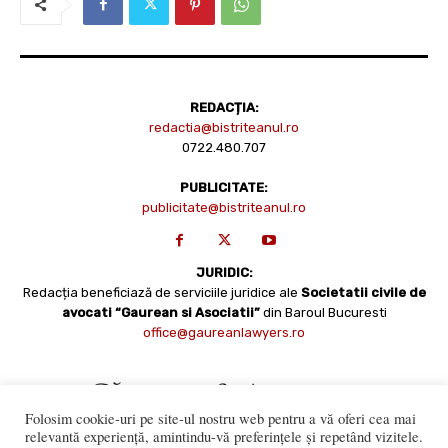
REDACȚIA:
redactia@bistriteanul.ro
0722.480.707
PUBLICITATE:
publicitate@bistriteanul.ro
JURIDIC:
Redacția beneficiază de serviciile juridice ale
Societatii civile de
avocati “Gaurean si Asociatii”
din Baroul Bucuresti
office@gaureanlawyers.ro
Folosim cookie-uri pe site-ul nostru web pentru a vă oferi cea mai
relevantă experiență, amintindu-vă preferințele și repetând vizitele.