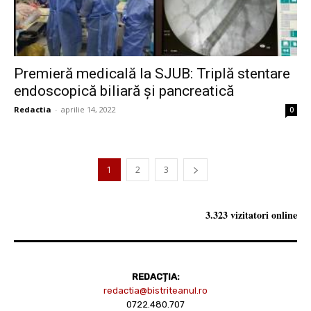
Premieră medicală la SJUB: Triplă stentare
endoscopică biliară și pancreatică
Redactia
-
aprilie 14, 2022
0
1
2
3
3.323 vizitatori online
REDACȚIA:
redactia@bistriteanul.ro
0722.480.707