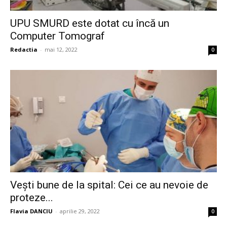
UPU SMURD este dotat cu încă un
Computer Tomograf
Redactia
-
mai 12, 2022
0
Vești bune de la spital: Cei ce au nevoie de
proteze...
Flavia DANCIU
-
aprilie 29, 2022
0