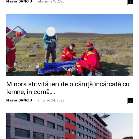
Flavia DANCIU
-
februarie 9, 2023
0
Minora strivită ieri de o căruță încărcată cu
lemne, în comă,...
Flavia DANCIU
-
ianuarie 24, 2023
0