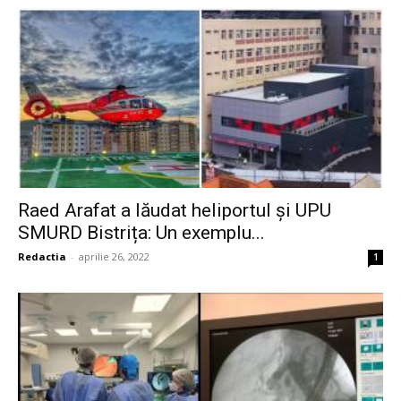
Raed Arafat a lăudat heliportul și UPU
SMURD Bistrița: Un exemplu...
Redactia
-
aprilie 26, 2022
1