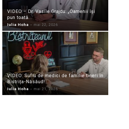
VIDEO – Dr. Vasile Grajdu: „Oamenii își
pun toată...
Iulia Hoha
-
mai 22, 2026
VIDEO: Suflu de medici de familie tineri în
Bistrița-Năsăud!...
Iulia Hoha
-
mai 21, 2026