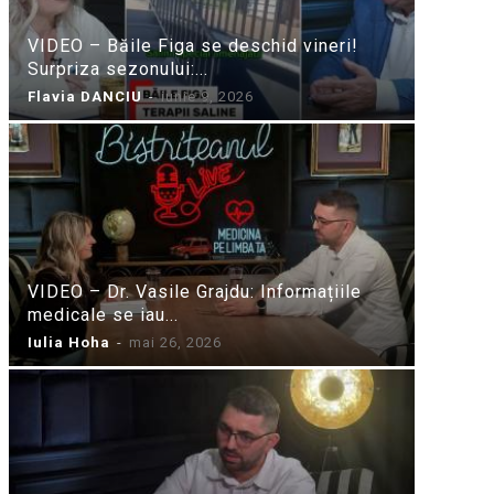
VIDEO – Băile Figa se deschid vineri!
Surpriza sezonului:...
Flavia DANCIU
-
iunie 9, 2026
VIDEO – Dr. Vasile Grajdu: Informațiile
medicale se iau...
Iulia Hoha
-
mai 26, 2026