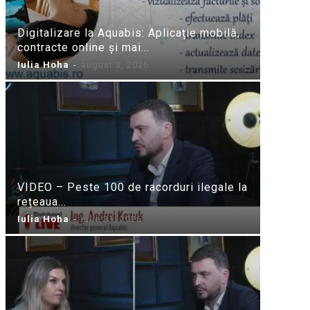
Digitalizare la Aquabis: Aplicație mobilă,
contracte online și mai...
Iulia Hoha
-
august 3, 2026
VIDEO – Peste 100 de racorduri ilegale la
rețeaua...
Iulia Hoha
-
iulie 31, 2026