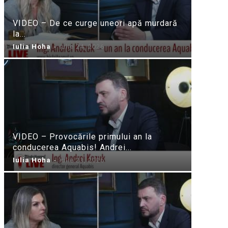
VIDEO – De ce curge uneori apă murdară
la...
Iulia Hoha
-
iulie 24, 2026
VIDEO – Provocările primului an la
conducerea Aquabis! Andrei...
Iulia Hoha
-
iulie 21, 2026