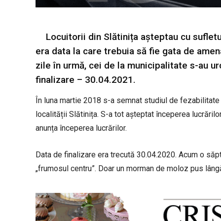
Locuitorii din Slătinița așteptau cu sufle
era data la care trebuia să fie gata de amen
zile în urmă, cei de la municipalitate s-au urc
finalizare – 30.04.2021.
În luna martie 2018 s-a semnat studiul de fezabilitate 
localității Slătinița. S-a tot așteptat începerea lucrăril
anunța începerea lucrărilor.
Data de finalizare era trecută 30.04.2020. Acum o săpt
„frumosul centru”. Doar un morman de moloz pus lâng