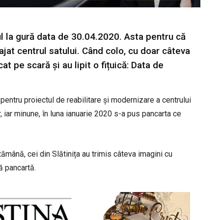
tul la gură data de 30.04.2020. Asta pentru că
ajat centrul satului. Când colo, cu doar câteva
at pe scară și au lipit o fițuică: Data de
pentru proiectul de reabilitare și modernizare a centrului
or, iar minune, în luna ianuarie 2020 s-a pus pancarta ce
ămână, cei din Slătinița au trimis câteva imagini cu
ă pancartă.