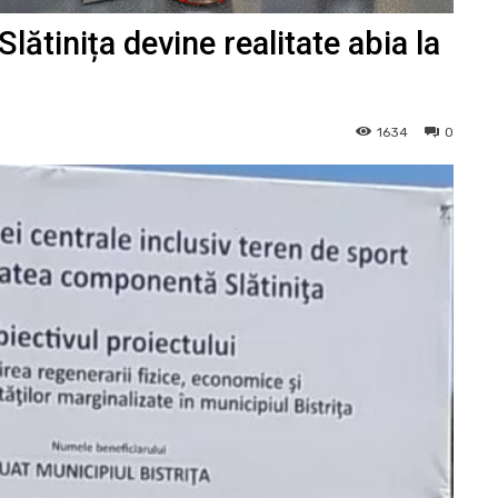
lătinița devine realitate abia la
1634
0