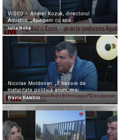
VIDEO – Andrei Kozuk, directorul
Aquabis: „Ajungem cu apa...
Iulia Hoha
-
iulie 21, 2026
Nicolae Moldovan: „E nevoie de
maturitate politică acum, mai...
Flavia DANCIU
-
iunie 10, 2026