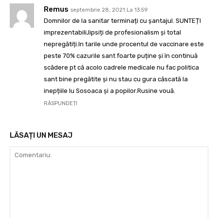
Remus
septembrie 28, 2021 La 13:59
Domnilor de la sanitar terminați cu șantajul. SUNTEȚI
imprezentabili,lipsiți de profesionalism și total
nepregătiți.In tarile unde procentul de vaccinare este
peste 70% cazurile sant foarte puține și în continuă
scădere pt că acolo cadrele medicale nu fac politica
sant bine pregătite și nu stau cu gura căscată la
inepțiile lu Sosoaca și a popilor.Rusine vouă.
RĂSPUNDEȚI
LĂSAȚI UN MESAJ