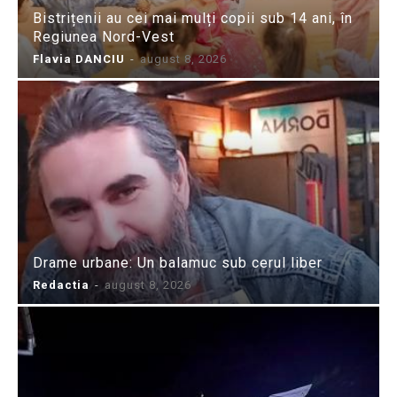
Bistrițenii au cei mai mulți copii sub 14 ani, în
Regiunea Nord-Vest
Flavia DANCIU
-
august 8, 2026
Drame urbane: Un balamuc sub cerul liber
Redactia
-
august 8, 2026