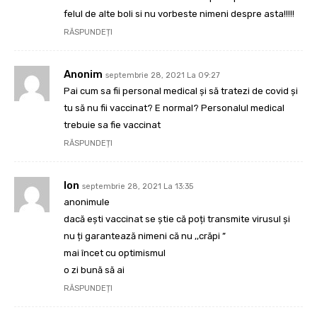
felul de alte boli si nu vorbeste nimeni despre asta!!!!!
RĂSPUNDEȚI
Anonim
septembrie 28, 2021 La 09:27
Pai cum sa fii personal medical și să tratezi de covid și
tu să nu fii vaccinat? E normal? Personalul medical
trebuie sa fie vaccinat
RĂSPUNDEȚI
Ion
septembrie 28, 2021 La 13:35
anonimule
dacă ești vaccinat se știe că poți transmite virusul și
nu ți garantează nimeni că nu ,,crăpi ”
mai încet cu optimismul
o zi bună să ai
RĂSPUNDEȚI