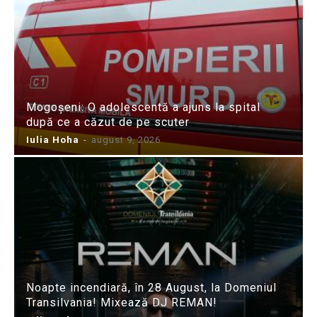
Mogoșeni: O adolescentă a ajuns la spital
după ce a căzut de pe scuter
Iulia Hoha
-
august 9, 2026
Noapte incendiară, în 28 August, la Domeniul
Transilvania! Mixează DJ REMAN!