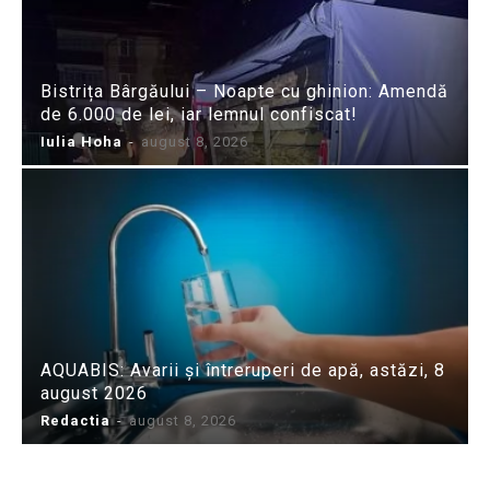
Bistrița Bârgăului – Noapte cu ghinion: Amendă
de 6.000 de lei, iar lemnul confiscat!
Iulia Hoha
-
august 8, 2026
AQUABIS: Avarii și întreruperi de apă, astăzi, 8
august 2026
Redactia
-
august 8, 2026