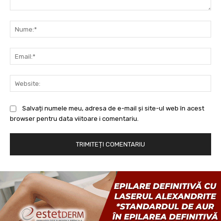
Comentariu:
Nu
Ema
Web
Salvați numele meu, adresa de e-mail și site-ul web în acest
browser pentru data viitoare i comentariu.