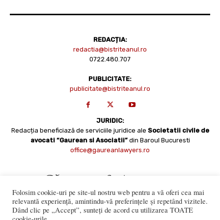
REDACȚIA:
redactia@bistriteanul.ro
0722.480.707
PUBLICITATE:
publicitate@bistriteanul.ro
JURIDIC:
Redacția beneficiază de serviciile juridice ale
Societatii civile de
avocati “Gaurean si Asociatii”
din Baroul Bucuresti
office@gaureanlawyers.ro
Folosim cookie-uri pe site-ul nostru web pentru a vă oferi cea mai
relevantă experiență, amintindu-vă preferințele și repetând vizitele.
Dând clic pe „Accept”, sunteți de acord cu utilizarea TOATE
cookie-urile.