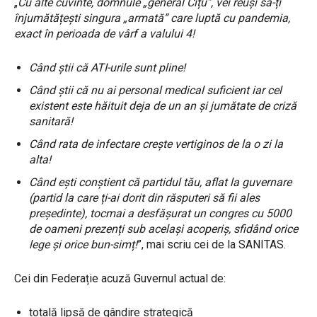
„
Cu alte cuvinte, domnule „general Cîțu”, vei reuși să-ți
înjumătățești singura „armată” care luptă cu pandemia,
exact în perioada de vârf a valului 4!
Când știi că ATI-urile sunt pline!
Când știi că nu ai personal medical suficient iar cel
existent este hăituit deja de un an și jumătate de criză
sanitară!
Când rata de infectare crește vertiginos de la o zi la
alta!
Când ești conștient că partidul tău, aflat la guvernare
(partid la care ți-ai dorit din răsputeri să fii ales
președinte), tocmai a desfășurat un congres cu 5000
de oameni prezenți sub același acoperiș, sfidând orice
lege și orice bun-simț!
”, mai scriu cei de la SANITAS.
Cei din Federație acuză Guvernul actual de:
totală lipsă de gândire strategică