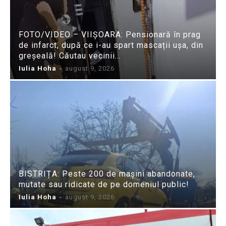
FOTO/VIDEO – VIIȘOARA: Pensionară în prag
de infarct, după ce i-au spart mascații ușa, din
greșeală! Căutau vecinii…
Iulia Hoha
-
august 9, 2026
BISTRIȚA: Peste 200 de mașini abandonate,
mutate sau ridicate de pe domeniul public!
Iulia Hoha
-
august 9, 2026