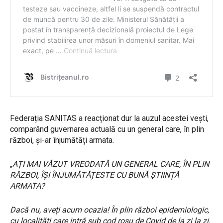
Federația SANITAS a reacționat dur la auzul acestei vești,
comparând guvernarea actuală cu un general care, în plin
război, și-ar înjumătăți armata.
„
AȚI MAI VĂZUT VREODATĂ UN GENERAL CARE, ÎN PLIN
RĂZBOI, ÎȘI ÎNJUMĂTĂȚESTE CU BUNĂ ȘTIINȚĂ
ARMATA?
Dacă nu, aveți acum ocazia! În plin război epidemiologic,
cu localități care intră sub cod roșu de Covid de la zi la zi,