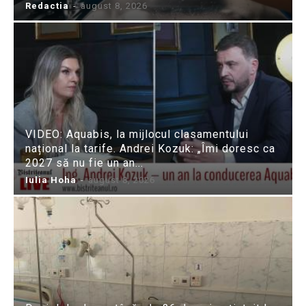
Redactia
-
august 8, 2026
VIDEO: Aquabis, la mijlocul clasamentului
național la tarife. Andrei Kozuk: „Îmi doresc ca
2027 să nu fie un an...
Iulia Hoha
-
august 8, 2026