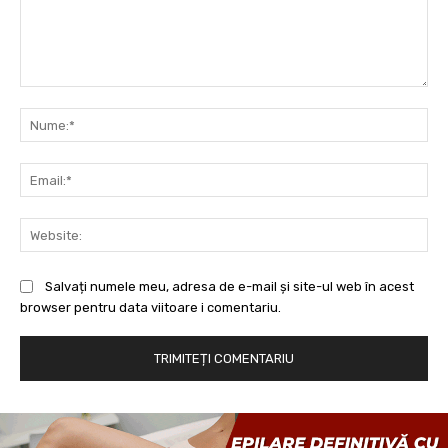
Comentariu:
Nu
Ema
Web
Salvați numele meu, adresa de e-mail și site-ul web în acest
browser pentru data viitoare i comentariu.