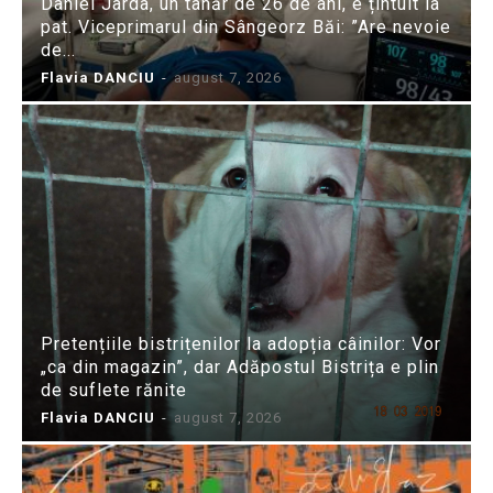
Daniel Jarda, un tânăr de 26 de ani, e țintuit la
pat. Viceprimarul din Sângeorz Băi: ”Are nevoie
de...
Flavia DANCIU
-
august 7, 2026
Pretențiile bistrițenilor la adopția câinilor: Vor
„ca din magazin”, dar Adăpostul Bistrița e plin
de suflete rănite
Flavia DANCIU
-
august 7, 2026