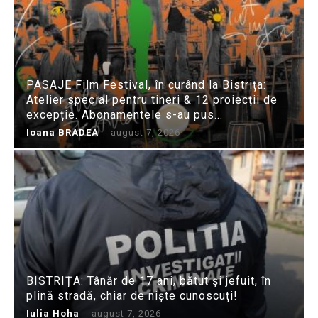
PASAJE Film Festival, în curând la Bistrița:
Atelier special pentru tineri & 12 proiecții de
excepție. Abonamentele s-au pus...
Ioana BRADEA
-
august 7, 2026
BISTRIȚA: Tânăr de 17 ani, bătut și jefuit, în
plină stradă, chiar de niște cunoscuți!
Iulia Hoha
-
august 7, 2026