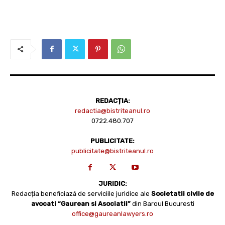
REDACȚIA:
redactia@bistriteanul.ro
0722.480.707
PUBLICITATE:
publicitate@bistriteanul.ro
JURIDIC:
Redacția beneficiază de serviciile juridice ale
Societatii civile de
avocati “Gaurean si Asociatii”
din Baroul Bucuresti
office@gaureanlawyers.ro