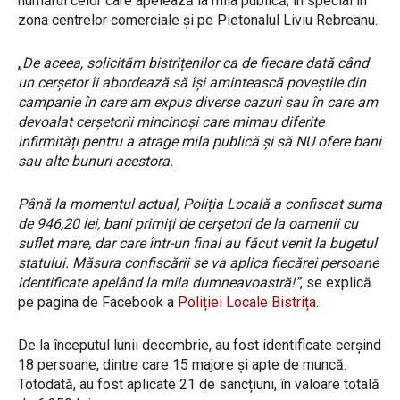
numărul celor care apelează la mila publică, în special în
zona centrelor comerciale și pe Pietonalul Liviu Rebreanu.
„
De aceea, solicităm bistrițenilor ca de fiecare dată când
un cerșetor îi abordează să își amintească poveștile din
campanie în care am expus diverse cazuri sau în care am
devoalat cerșetorii mincinoși care mimau diferite
infirmități pentru a atrage mila publică și să NU ofere bani
sau alte bunuri acestora.
Până la momentul actual, Poliția Locală a confiscat suma
de 946,20 lei, bani primiți de cerșetori de la oamenii cu
suflet mare, dar care într-un final au făcut venit la bugetul
statului. Măsura confiscării se va aplica fiecărei persoane
identificate apelând la mila dumneavoastră!”
, se explică
pe pagina de Facebook a
Poliției Locale Bistrița.
De la începutul lunii decembrie, au fost identificate cerșind
18 persoane, dintre care 15 majore și apte de muncă.
Totodată, au fost aplicate 21 de sancțiuni, în valoare totală