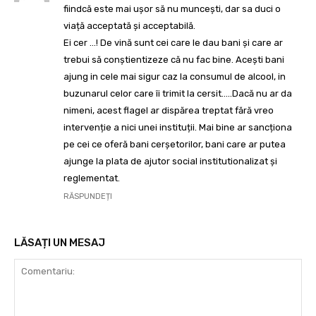
fiindcă este mai ușor să nu muncești, dar sa duci o
viață acceptată și acceptabilă.
Ei cer …! De vină sunt cei care le dau bani și care ar
trebui să conștientizeze că nu fac bine. Acești bani
ajung in cele mai sigur caz la consumul de alcool, in
buzunarul celor care îi trimit la cersit…..Dacă nu ar da
nimeni, acest flagel ar dispărea treptat fără vreo
intervenție a nici unei instituții. Mai bine ar sancționa
pe cei ce oferă bani cerșetorilor, bani care ar putea
ajunge la plata de ajutor social institutionalizat și
reglementat.
RĂSPUNDEȚI
LĂSAȚI UN MESAJ