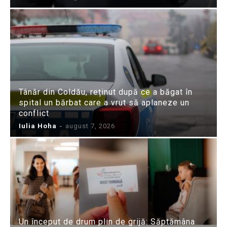
Tânăr din Coldău, reținut după ce a băgat în
spital un bărbat care a vrut să aplaneze un
conflict
Iulia Hoha
-
august 7, 2026
Un început de drum plin de grijă: Săptămâna