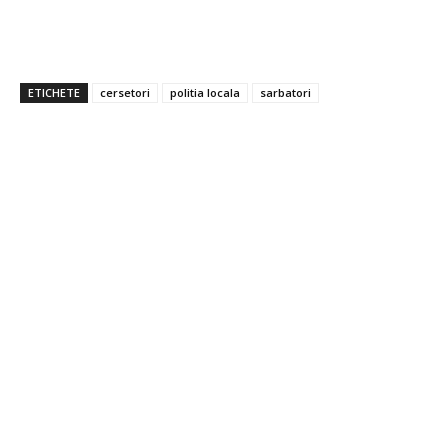
ETICHETE
cersetori
politia locala
sarbatori