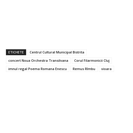
ETICHETE
Centrul Cultural Municipal Bistrita
concert Noua Orchestra Transilvana
Corul Filarmonicii Cluj
imnul regal Poema Romana Enescu
Remus Rîmbu
vioara