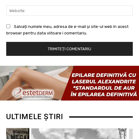
Web
Salvați numele meu, adresa de e-mail și site-ul web în acest
browser pentru data viitoare i comentariu.
ULTIMELE ȘTIRI