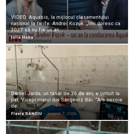
VIDEO: Aquabis, la mijlocul clasamentului
național la tarife. Andrei Kozuk: „Îmi doresc ca
2027 să nu fie un an...
Iulia Hoha
-
august 8, 2026
Daniel Jarda, un tânăr de 26 de ani, e țintuit la
pat. Viceprimarul din Sângeorz Băi: ”Are nevoie
de...
Flavia DANCIU
-
august 7, 2026