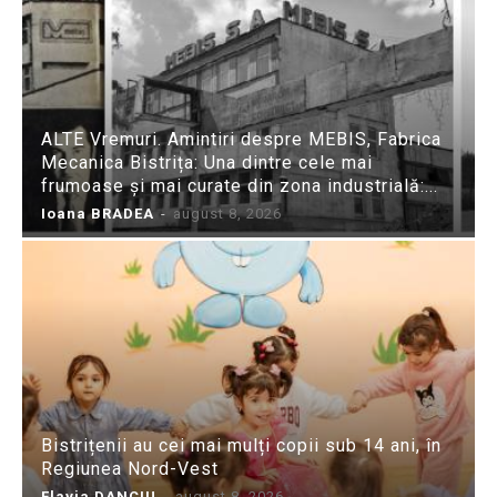
ALTE Vremuri. Amintiri despre MEBIS, Fabrica
Mecanica Bistrița: Una dintre cele mai
frumoase și mai curate din zona industrială:...
Ioana BRADEA
-
august 8, 2026
Bistrițenii au cei mai mulți copii sub 14 ani, în
Regiunea Nord-Vest
Flavia DANCIU
-
august 8, 2026