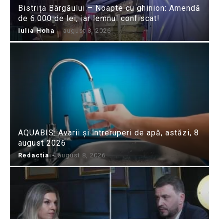
Bistrița Bârgăului – Noapte cu ghinion: Amendă
de 6.000 de lei, iar lemnul confiscat!
Iulia Hoha
-
august 8, 2026
AQUABIS: Avarii și întreruperi de apă, astăzi, 8
august 2026
Redactia
-
august 8, 2026