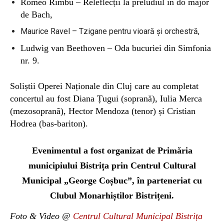
Romeo Rîmbu – Releflecții la preludiul în do major
de Bach,
Maurice Ravel – Tzigane pentru vioară și orchestră,
Ludwig van Beethoven –
Oda bucuriei din
Simfonia
nr. 9.
Soliștii Operei Naționale din Cluj care au completat
concertul au fost Diana Țugui (soprană),
Iulia Merca
(mezosoprană),
Hector Mendoza
(tenor) și
Cristian
Hodrea (bas-bariton).
Evenimentul a fost organizat de
Primăria
municipiului Bistrița prin Centrul Cultural
Municipal „George Coșbuc”, în parteneriat cu
Clubul Monarhiștilor Bistrițeni.
Foto & Video @
Centrul Cultural Municipal Bistrița