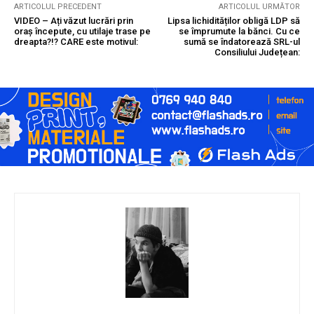
ARTICOLUL PRECEDENT
ARTICOLUL URMĂTOR
VIDEO – Ați văzut lucrări prin
Lipsa lichidităților obligă LDP să
oraș începute, cu utilaje trase pe
se împrumute la bănci. Cu ce
dreapta?!? CARE este motivul:
sumă se îndatorează SRL-ul
Consiliului Județean: