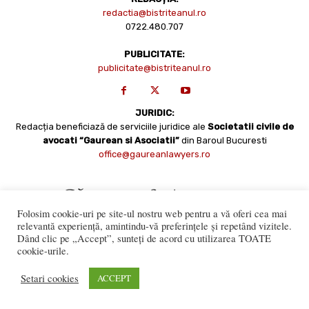
redactia@bistriteanul.ro
0722.480.707
PUBLICITATE:
publicitate@bistriteanul.ro
JURIDIC:
Redacția beneficiază de serviciile juridice ale
Societatii civile de
avocati “Gaurean si Asociatii”
din Baroul Bucuresti
office@gaureanlawyers.ro
Folosim cookie-uri pe site-ul nostru web pentru a vă oferi cea mai
relevantă experiență, amintindu-vă preferințele și repetând vizitele.
Dând clic pe „Accept”, sunteți de acord cu utilizarea TOATE
cookie-urile.
Reproducerea totală sau parțială a materialelor este permisă
numai cu acordul expres al Bistriteanul.Ro. © Copyright 2008 -
Setari cookies
ACCEPT
2021 Bistrițeanul.ro
Made with ♥ by
201.ro