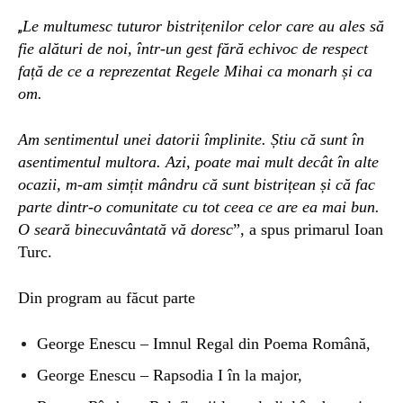
Le multumesc tuturor bistrițenilor celor care au ales să
„
fie alături de noi, într-un gest fără echivoc de respect
față de ce a reprezentat Regele Mihai ca monarh și ca
om.
Am sentimentul unei datorii împlinite. Știu că sunt în
asentimentul multora. Azi, poate mai mult decât în alte
ocazii, m-am simțit mândru că sunt bistrițean și că fac
parte dintr-o comunitate cu tot ceea ce are ea mai bun.
O seară binecuvântată vă doresc
”, a spus primarul Ioan
Turc.
Din program au făcut parte
George Enescu – Imnul Regal din Poema Română,
George Enescu – Rapsodia I în la major,