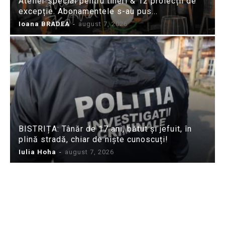
Atelier special pentru tineri & 12 proiecții de
excepție. Abonamentele s-au pus...
Ioana BRADEA
-
august 7, 2026
BISTRIȚA: Tânăr de 17 ani, bătut și jefuit, în
plină stradă, chiar de niște cunoscuți!
Iulia Hoha
-
august 7, 2026