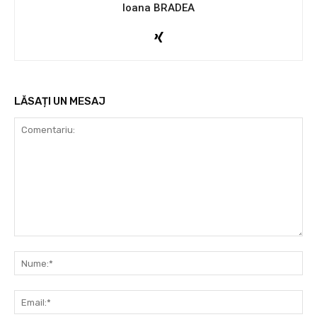
Ioana BRADEA
LĂSAȚI UN MESAJ
Comentariu:
Nu
Ema