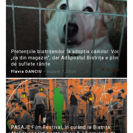
Pretențiile bistrițenilor la adopția câinilor: Vor
„ca din magazin”, dar Adăpostul Bistrița e plin
de suflete rănite
Flavia DANCIU
-
august 7, 2026
PASAJE Film Festival, în curând la Bistrița: