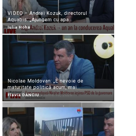
VIDEO – Andrei Kozuk, directorul
Aquabis: „Ajungem cu apa...
Iulia Hoha
-
iulie 21, 2026
Nicolae Moldovan: „E nevoie de
maturitate politică acum, mai...
Flavia DANCIU
-
iunie 10, 2026