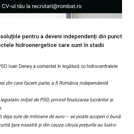
soluțiile pentru a deveni independenți din punct
ctele hidroenergetice care sunt în stadii
 PSD Ioan Deneș a comentat în legătură cu hidrocentralele
onei din care facem parte, a fi România independentă
egislativ iniţiat de PSD, privind finalizarea lucrărilor şi
.
tit deja sute de milioane de euro – se poate acoperi o bună
runtă ţara noastră şi din cauza căruia preţurile au luat-o