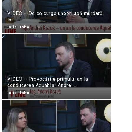
VIDEO – De ce curge uneori apă murdară
la...
Iulia Hoha
-
iulie 24, 2026
VIDEO – Provocările primului an la
conducerea Aquabis! Andrei...
Iulia Hoha
-
iulie 21, 2026