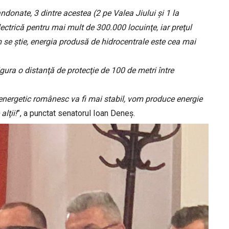
andonate, 3 dintre acestea (2 pe Valea Jiului și 1 la
ectrică pentru mai mult de 300.000 locuinţe, iar preţul
m se ştie, energia produsă de hidrocentrale este cea mai
igura o distanţă de protecţie de 100 de metri între
 energetic românesc va fi mai stabil, vom produce energie
alţii!
”, a punctat senatorul Ioan Deneș.