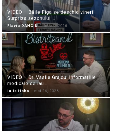
VIDEO – Băile Figa se deschid vineri!
Surpriza sezonului:...
Flavia DANCIU
-
iunie 9, 2026
VIDEO – Dr. Vasile Grajdu: Informațiile
medicale se iau...
Iulia Hoha
-
mai 26, 2026