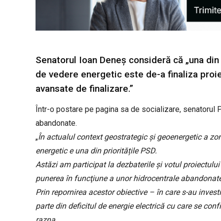
Senatorul Ioan Deneș consideră că „una din 
de vedere energetic este de-a finaliza proie
avansate de finalizare.”
Într-o postare pe pagina sa de socializare, senatorul
abandonate.
„
În actualul context geostrategic și geoenergetic a z
energetic e una din prioritățile PSD.
Astăzi am participat la dezbaterile şi votul proiectului l
punerea în funcţiune a unor hidrocentrale abandonate
Prin repornirea acestor obiective – în care s-au inves
parte din deficitul de energie electrică cu care se conf
razna.