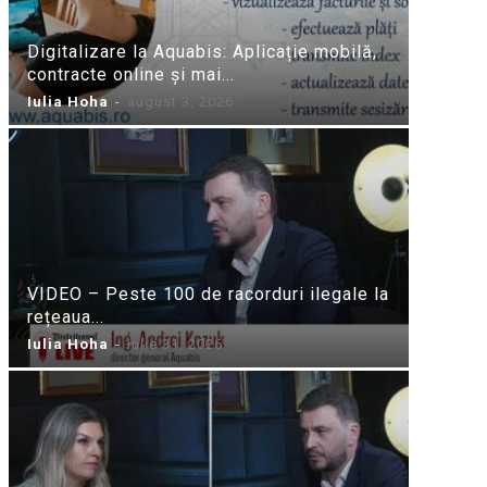
Digitalizare la Aquabis: Aplicație mobilă,
contracte online și mai...
Iulia Hoha
-
august 3, 2026
VIDEO – Peste 100 de racorduri ilegale la
rețeaua...
Iulia Hoha
-
iulie 31, 2026