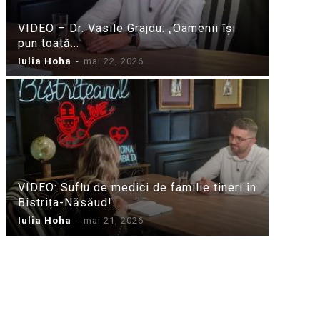
VIDEO – Dr. Vasile Grajdu: „Oamenii își
pun toată...
Iulia Hoha
-
mai 22, 2026
VIDEO: Suflu de medici de familie tineri în
Bistrița-Năsăud!...
Iulia Hoha
-
mai 21, 2026