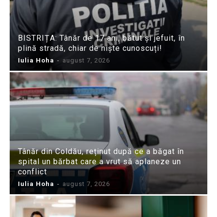
BISTRIȚA: Tânăr de 17 ani, bătut și jefuit, în
plină stradă, chiar de niște cunoscuți!
Iulia Hoha
-
august 7, 2026
Tânăr din Coldău, reținut după ce a băgat în
spital un bărbat care a vrut să aplaneze un
conflict
Iulia Hoha
-
august 7, 2026