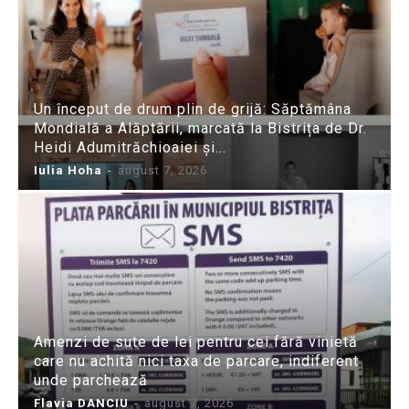
Un început de drum plin de grijă: Săptămâna
Mondială a Alăptării, marcată la Bistrița de Dr.
Heidi Adumitrăchioaiei și...
Iulia Hoha
-
august 7, 2026
Amenzi de sute de lei pentru cei fără vinietă
care nu achită nici taxa de parcare, indiferent
unde parchează
Flavia DANCIU
-
august 7, 2026