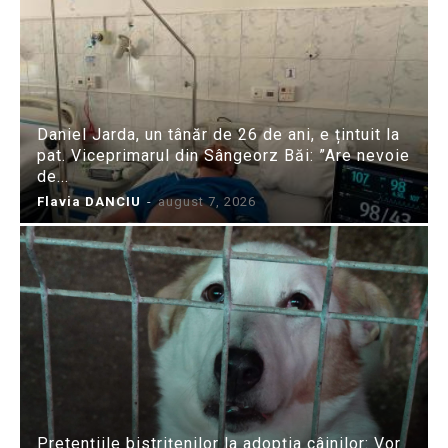
Daniel Jarda, un tânăr de 26 de ani, e țintuit la
pat. Viceprimarul din Sângeorz Băi: ”Are nevoie
de...
Flavia DANCIU
-
august 7, 2026
Pretențiile bistrițenilor la adopția câinilor: Vor