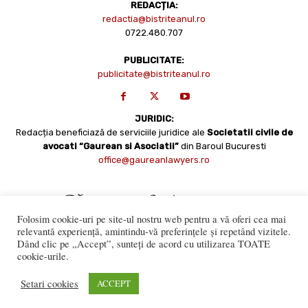
REDACȚIA:
redactia@bistriteanul.ro
0722.480.707
PUBLICITATE:
publicitate@bistriteanul.ro
JURIDIC:
Redacția beneficiază de serviciile juridice ale
Societatii civile de
avocati “Gaurean si Asociatii”
din Baroul Bucuresti
office@gaureanlawyers.ro
Folosim cookie-uri pe site-ul nostru web pentru a vă oferi cea mai
relevantă experiență, amintindu-vă preferințele și repetând vizitele.
Dând clic pe „Accept”, sunteți de acord cu utilizarea TOATE
cookie-urile.
Reproducerea totală sau parțială a materialelor este permisă
numai cu acordul expres al Bistriteanul.Ro. © Copyright 2008 -
Setari cookies
ACCEPT
2021 Bistrițeanul.ro
Made with ♥ by
201.ro