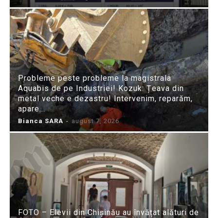
Probleme peste probleme la magistrala
Aquabis de pe Industriei! Kozuk: Țeava din
metal veche e dezastru! Intervenim, reparăm,
apare...
Bianca SARA
-
august 7, 2026
FOTO – Elevii din Chișinău au învățat alături de