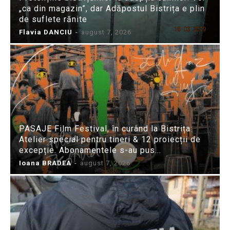
„ca din magazin”, dar Adăpostul Bistrița e plin
de suflete rănite
Flavia DANCIU
-
august 7, 2026
PASAJE Film Festival, în curând la Bistrița:
Atelier special pentru tineri & 12 proiecții de
excepție. Abonamentele s-au pus...
Ioana BRADEA
-
august 7, 2026