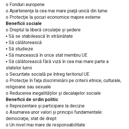
o Fonduri europene
o Apartenenţa la cea mai mare piaţă unică din lume
o Protecţie la şocuri economice majore externe
Beneficii sociale
o Dreptul la liberă circulaţie şi şedere
▪ Să se stabilească în străinătate
▪ Să călătorească
▪ Să studieze
▪ Să muncească în orice stat membru UE
▪ Să călătorească fără viză în cea mai mare parte a
statelor lumii
o Securitate socială pe întreg teritoriul UE
o Protecţie în faţa discriminării pe criterii etnice, culturale,
religioane sau sexuale
o Reducerea inegalităţilor şi decalajelor sociale
Beneficii de ordin politic
o Reprezentare şi participare la decizie
o Asumarea unor valori şi principii fundamentale:
democraţie, stat de drept
o Un nivel mai mare de responsabilitate