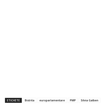
ETICHETE
Bistrita
europarlamentare
PMP
Silvia Galben