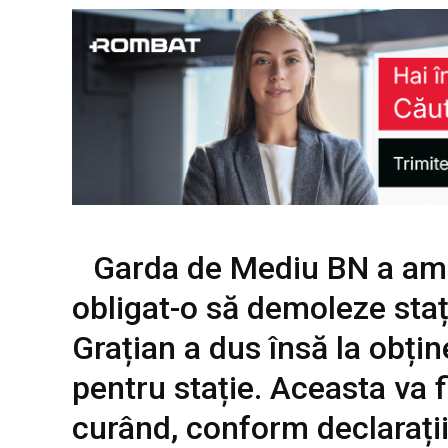
Garda de Mediu BN a amen
obligat-o să demoleze stați
Grațian a dus însă la obți
pentru stație. Aceasta va f
curând, conform declarații