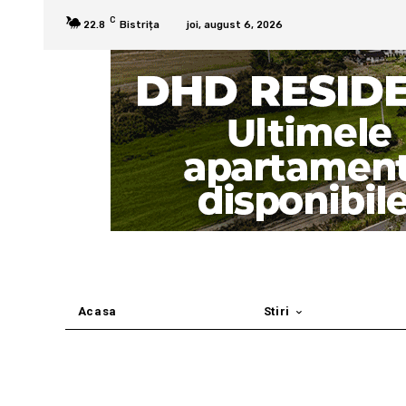
C
22.8
Bistrița
joi, august 6, 2026
Acasa
Stiri