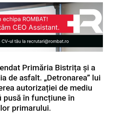
dat Primăria Bistrița și a
a de asfalt. „Detronarea” lui
nerea autorizației de mediu
i pusă în funcțiune în
lor primarului.