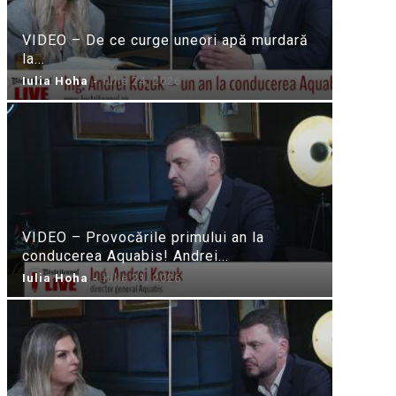
VIDEO – De ce curge uneori apă murdară
la...
Iulia Hoha
-
iulie 24, 2026
VIDEO – Provocările primului an la
conducerea Aquabis! Andrei...
Iulia Hoha
-
iulie 21, 2026