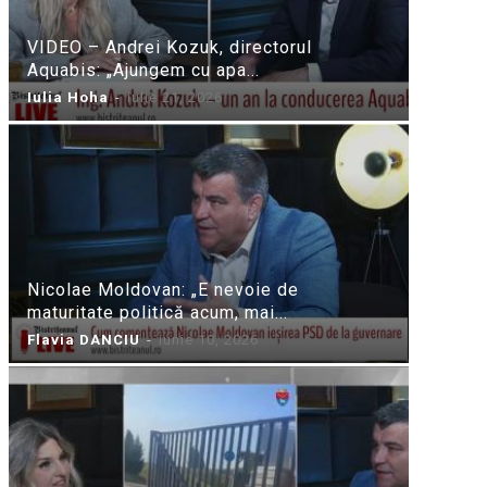
VIDEO – Andrei Kozuk, directorul
Aquabis: „Ajungem cu apa...
Iulia Hoha
-
iulie 21, 2026
Nicolae Moldovan: „E nevoie de
maturitate politică acum, mai...
Flavia DANCIU
-
iunie 10, 2026