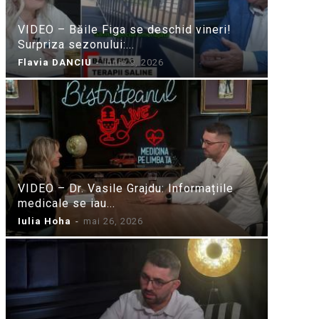
VIDEO – Băile Figa se deschid vineri!
Surpriza sezonului:...
Flavia DANCIU
-
iunie 9, 2026
VIDEO – Dr. Vasile Grajdu: Informațiile
medicale se iau...
Iulia Hoha
-
mai 26, 2026