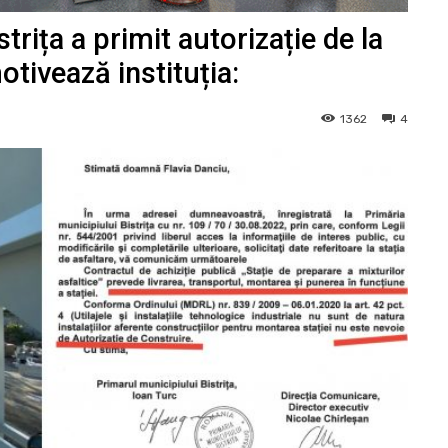
strița a primit autorizație de la
ivează instituția:
1362
4