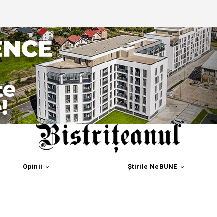
Opinii
Știrile NeBUNE