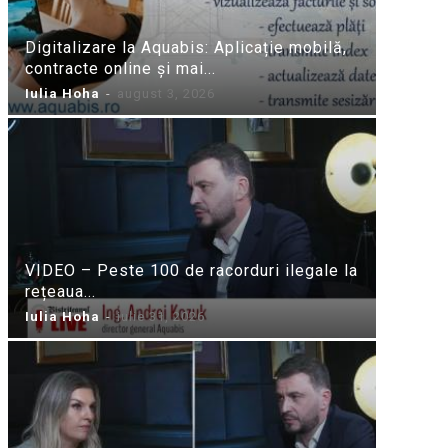
Digitalizare la Aquabis: Aplicație mobilă,
contracte online și mai...
Iulia Hoha
-
august 3, 2026
VIDEO – Peste 100 de racorduri ilegale la
rețeaua...
Iulia Hoha
-
iulie 31, 2026