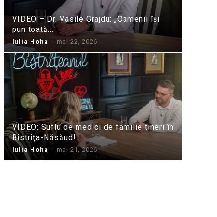
VIDEO – Dr. Vasile Grajdu: „Oamenii își
pun toată...
Iulia Hoha
-
mai 22, 2026
VIDEO: Suflu de medici de familie tineri în
Bistrița-Năsăud!...
Iulia Hoha
-
mai 21, 2026