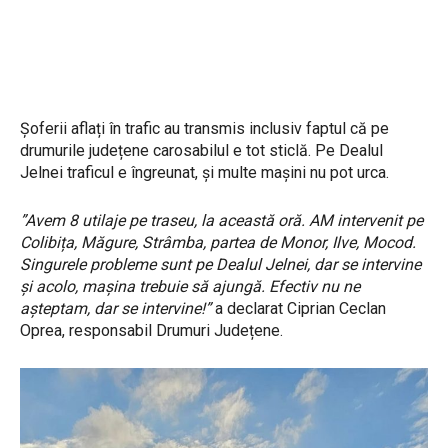
Șoferii aflați în trafic au transmis inclusiv faptul că pe
drumurile județene carosabilul e tot sticlă. Pe Dealul
Jelnei traficul e îngreunat, și multe mașini nu pot urca.
”Avem 8 utilaje pe traseu, la această oră. AM intervenit pe
Colibița, Măgure, Strâmba, partea de Monor, Ilve, Mocod.
Singurele probleme sunt pe Dealul Jelnei, dar se intervine
și acolo, mașina trebuie să ajungă. Efectiv nu ne
așteptam, dar se intervine!”
a declarat Ciprian Ceclan
Oprea, responsabil Drumuri Județene.