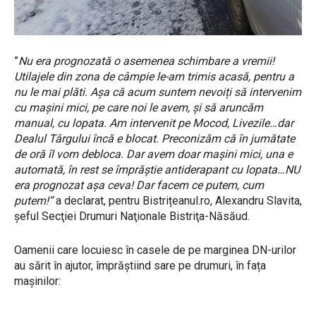
”
Nu era prognozată o asemenea schimbare a vremii!
Utilajele din zona de câmpie le-am trimis acasă, pentru a
nu le mai plăti. Așa că acum suntem nevoiți să intervenim
cu mașini mici, pe care noi le avem, și să aruncăm
manual, cu lopata. Am intervenit pe Mocod, Livezile…dar
Dealul Târgului încă e blocat. Preconizăm că în jumătate
de oră îl vom debloca. Dar avem doar mașini mici, una e
automată, în rest se împrăștie antiderapant cu lopata…NU
era prognozat așa ceva! Dar facem ce putem, cum
putem!”
a declarat, pentru Bistrițeanul.ro, Alexandru Slavita,
şeful Secţiei Drumuri Naţionale Bistriţa-Năsăud.
Oamenii care locuiesc în casele de pe marginea DN-urilor
au sărit în ajutor, împrăștiind sare pe drumuri, în fața
mașinilor: