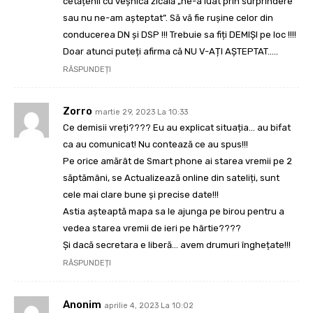
cetățenii cu veșnica zicală „ne-a luat prin surprindere
sau nu ne-am așteptat”. Să vă fie rușine celor din
conducerea DN și DSP !!! Trebuie sa fiți DEMIȘI pe loc !!!!
Doar atunci puteți afirma că NU V-AȚI AȘTEPTAT…..
RĂSPUNDEȚI
Zorro
martie 29, 2023 La 10:33
Ce demisii vreți???? Eu au explicat situația… au bifat
ca au comunicat! Nu contează ce au spus!!!
Pe orice amărât de Smart phone ai starea vremii pe 2
săptămâni, se Actualizează online din sateliți, sunt
cele mai clare bune și precise date!!!
Astia așteaptă mapa sa le ajunga pe birou pentru a
vedea starea vremii de ieri pe hârtie????
Și dacă secretara e liberă… avem drumuri înghețate!!!
RĂSPUNDEȚI
Anonim
aprilie 4, 2023 La 10:02