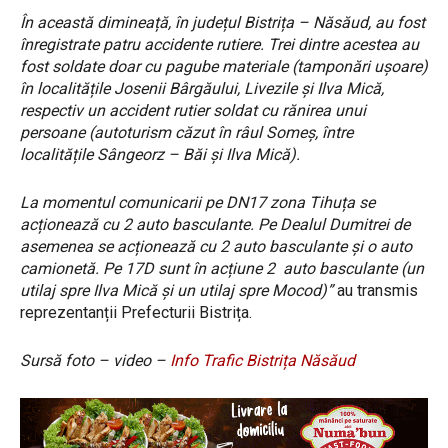
În această dimineață, în județul Bistrița – Năsăud, au fost
înregistrate patru accidente rutiere. Trei dintre acestea au
fost soldate doar cu pagube materiale (tamponări ușoare)
în localitățile Josenii Bârgăului, Livezile și Ilva Mică,
respectiv un accident rutier soldat cu rănirea unui
persoane (autoturism căzut în râul Someș, între
localitățile Sângeorz – Băi și Ilva Mică).
La momentul comunicarii pe DN17 zona Tihuța se
acționează cu 2 auto basculante. Pe Dealul Dumitrei de
asemenea se acționează cu 2 auto basculante și o auto
camionetă. Pe 17D sunt în acțiune 2 auto basculante (un
utilaj spre Ilva Mică și un utilaj spre Mocod)”
au transmis
reprezentanții Prefecturii Bistrița.
Sursă foto – video –
Info Trafic Bistrița Năsăud