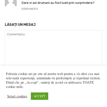
Oare si azi drumarii au fost luati prin surprindere?
RĂSPUNDEȚI
LĂSAȚI UN MESAJ
Comentariu:
Folosim cookie-uri pe site-ul nostru web pentru a vă oferi cea mai
Nu
relevantă experiență, amintindu-vă preferințele și repetând vizitele.
Dând clic pe „Accept”, sunteți de acord cu utilizarea TOATE
cookie-urile.
Ema
Setari cookies
ACCEPT
Web