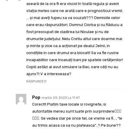
aseară de la ora 8 era viscol în toată regula și avem
stația meteo care ne arată care e prognosticul vremii.
… și mai aveți tupeu sa va scuzati??? Demisiile celor
care erau răspunzători. Domnul Ciorba și cu Răducu a
fost preocupat de cladirea lui Niculae și nu de
drumurile județului. Nelu Cretiu altul care doarme mai
și minte și zice ca a acționat pe dealul Jelnii, in
condițiile in care drumul era blocat!! Sa va fie rusine
incapabililor care încasați bani pe spatele cetățenilor!
Copiii astăzi ai avut simulare la Bac, oare câți nu au
ajuns?! V a intereseaza?
RĂSPUNDEȚI
Pop
martie 29, 2023 La 11:47
Corect!! Platim taxe locale si rovignete, si
autoritatile mereu sunt luate prin surprindere🤦🏽‍♀️
🤦🏽‍♀️. Se vedea clar pe orice tel, ce vreme va fi.. , “le
au trimis acasa ca sa nu plateasca”..? Pe bune??