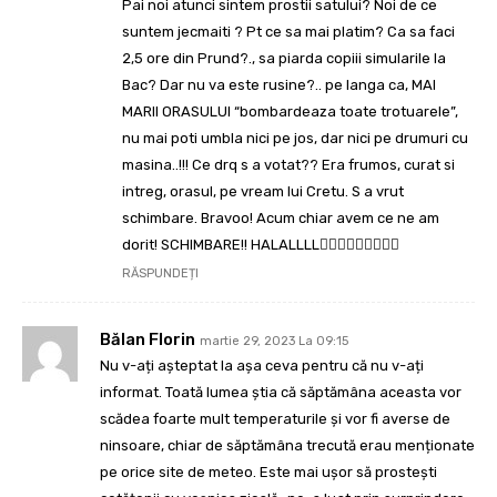
Pai noi atunci sintem prostii satului? Noi de ce
suntem jecmaiti ? Pt ce sa mai platim? Ca sa faci
2,5 ore din Prund?., sa piarda copiii simularile la
Bac? Dar nu va este rusine?.. pe langa ca, MAI
MARII ORASULUI “bombardeaza toate trotuarele”,
nu mai poti umbla nici pe jos, dar nici pe drumuri cu
masina..!!! Ce drq s a votat?? Era frumos, curat si
intreg, orasul, pe vream lui Cretu. S a vrut
schimbare. Bravoo! Acum chiar avem ce ne am
dorit! SCHIMBARE!! HALALLLL🤦🏽‍♀️🤦🏽‍♀️🤦🏽‍♀️
RĂSPUNDEȚI
Bălan Florin
martie 29, 2023 La 09:15
Nu v-ați așteptat la așa ceva pentru că nu v-ați
informat. Toată lumea știa că săptămâna aceasta vor
scădea foarte mult temperaturile și vor fi averse de
ninsoare, chiar de săptămâna trecută erau menționate
pe orice site de meteo. Este mai ușor să prostești