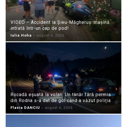
VIDEO – Accident la Șieu-Măgheruș: mașină
intrată într-un cap de pod!
Iulia Hoha
-
august 6, 2026
Rocadă eșuată la volan: Un tânăr fără permis
din Rodna s-a dat de gol când a văzut poliția
Flavia DANCIU
-
august 6, 2026