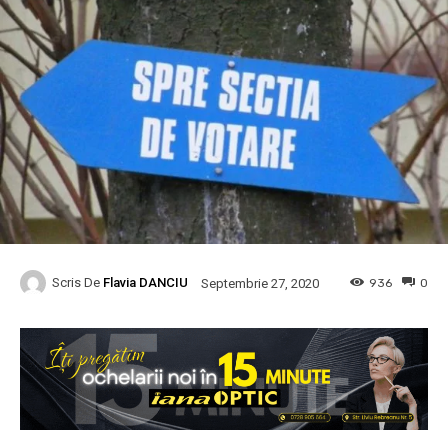
Scris De
Flavia DANCIU
936
0
Septembrie 27, 2020