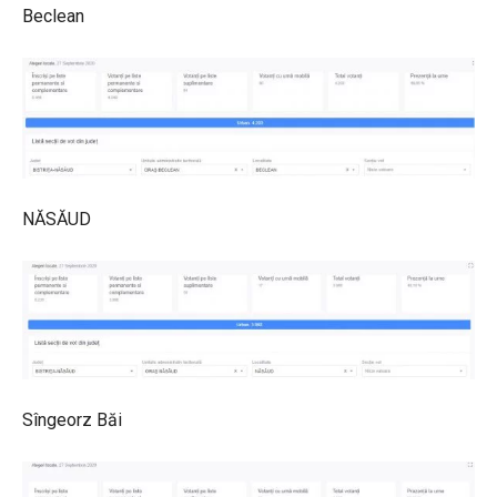
Beclean
NĂSĂUD
Sîngeorz Băi