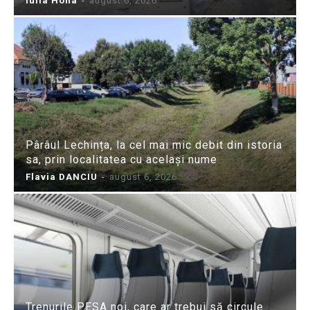
Iulia Hoha
-
august 6, 2026
Pârâul Lechința, la cel mai mic debit din istoria
sa, prin localitatea cu același nume
Flavia DANCIU
-
august 6, 2026
Trenurile PESA noi, care ar trebui să circule