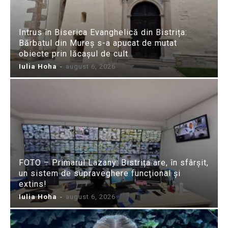
Intrus în Biserica Evanghelică din Bistrița:
Bărbatul din Mureș s-a apucat de mutat
obiecte prin lăcașul de cult
Iulia Hoha
-
august 6, 2026
FOTO – Primarul Lazany: Bistrița are, în sfârșit,
un sistem de supraveghere funcțional și
extins!
Iulia Hoha
-
august 6, 2026