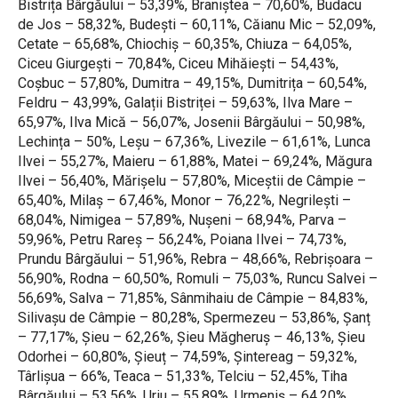
Bistrița Bârgăului – 53,39%, Braniștea – 70,60%, Budacu
de Jos – 58,32%, Budești – 60,11%, Căianu Mic – 52,09%,
Cetate – 65,68%, Chiochiș – 60,35%, Chiuza – 64,05%,
Ciceu Giurgești – 70,84%, Ciceu Mihăiești – 54,43%,
Coșbuc – 57,80%, Dumitra – 49,15%, Dumitrița – 60,54%,
Feldru – 43,99%, Galații Bistriței – 59,63%, Ilva Mare –
65,97%, Ilva Mică – 56,07%, Josenii Bârgăului – 50,98%,
Lechința – 50%, Leșu – 67,36%, Livezile – 61,61%, Lunca
Ilvei – 55,27%, Maieru – 61,88%, Matei – 69,24%, Măgura
Ilvei – 56,40%, Mărișelu – 57,80%, Miceștii de Câmpie –
65,40%, Milaș – 67,46%, Monor – 76,22%, Negrilești –
68,04%, Nimigea – 57,89%, Nușeni – 68,94%, Parva –
59,96%, Petru Rareș – 56,24%, Poiana Ilvei – 74,73%,
Prundu Bârgăului – 51,96%, Rebra – 48,66%, Rebrișoara –
56,90%, Rodna – 60,50%, Romuli – 75,03%, Runcu Salvei –
56,69%, Salva – 71,85%, Sânmihaiu de Câmpie – 84,83%,
Silivașu de Câmpie – 80,28%, Spermezeu – 53,86%, Șanț
– 77,17%, Șieu – 62,26%, Șieu Măgheruș – 46,13%, Șieu
Odorhei – 60,80%, Șieuț – 74,59%, Șintereag – 59,32%,
Târlișua – 66%, Teaca – 51,33%, Telciu – 52,45%, Tiha
Bârgăului – 53,56%, Uriu – 55,89%, Urmeniș – 64,20%,