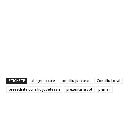
ETICHETE
alegeri locale
consiliu judetean
Consiliu Local
presedinte consiliu judeteaan
prezenta la vot
primar