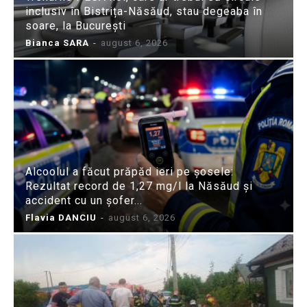
inclusiv în Bistrița-Năsăud, stau degeaba în
soare, la București
Bianca SARA
-
august 6, 2026
Alcoolul a făcut prăpăd ieri pe șosele:
Rezultat record de 1,27 mg/l la Năsăud și
accident cu un șofer...
Flavia DANCIU
-
august 6, 2026